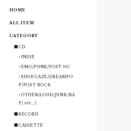
HOME
ALL ITEM
CATEGORY
■CD
・INDIE
・EMO/PUNK/POST HC
・SHOEGAZE/DREAMPO
P/POST ROCK
・OTHER(LOUD/JUNK/RA
P/ etc...)
■RECORD
■CASSETTE