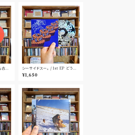
〝名古
シーサイドスー。 / 1st EP どうか
健やかに！(CD)〝静岡県三島市〟
¥1,650