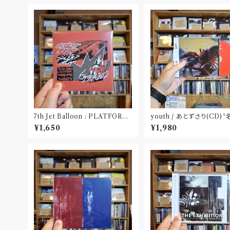
7th Jet Balloon : PLATFORM
youth / あとずさり(CD)
SPLIT EP(CD)〝長野〟×〝大阪〟
屋〟
¥1,650
¥1,980