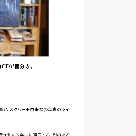
re(CD)〝国分寺〟
声と、スクリーモ由来な少年声のツイ
行き来する楽曲に通底する、影のある