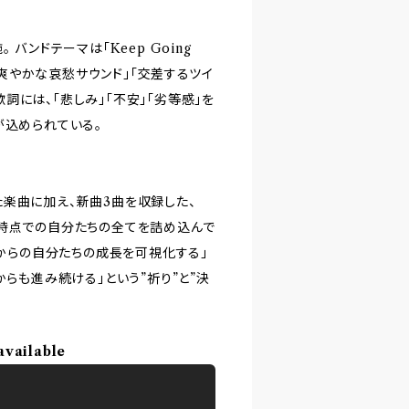
バンドテーマは「Keep Going
る「爽やかな哀愁サウンド」「交差するツイ
には、「悲しみ」「不安」「劣等感」を
が込められている。
楽曲に加え、新曲3曲を収録した、
、「現時点での自分たちの全てを詰め込んで
”は「これからの自分たちの成長を可視化する」
からも進み続ける」という”祈り”と”決
available