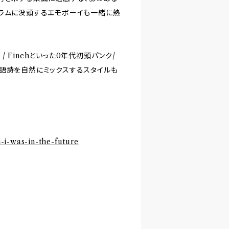
ドラムに没頭するエモボーイも一緒に熱
 year / Finchといった0年代初頭パンク/
語詩を自然にミックスするスタイルも
i-was-in-the-future