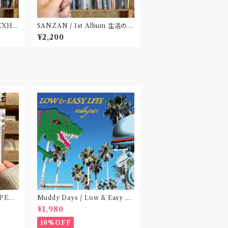
 EXHI
SANZAN / 1st Album 生活の名
田市〟
残(CD)〝静岡県三島市〟
¥2,200
 PEA
Muddy Days / Low & Easy Li
 do no
fe〝東京〟
¥1,980
)〝横浜&
10%OFF