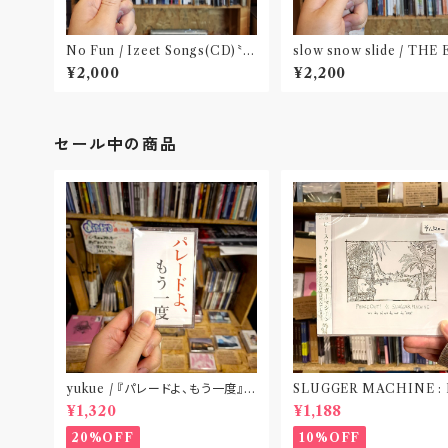
No Fun / Izeet Songs(CD)〝京
slow snow slide / THE
都〟
BITION(CD)〝山形県酒
¥2,000
¥2,200
セール中の商品
yukue / 『パレードよ、もう一度』
SLUGGER MACHINE :
(TAPE)
CE OUT! / we die if we
¥1,320
¥1,188
t do “DIG”(SPLIT CD
札幌〟
20%OFF
10%OFF