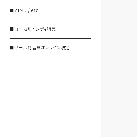
・SHOEGAZE/DREAMPOP/POST
■ZINE / etc
ROCK
■ローカルインディ特集
・OTHER(LOUD/JUNK/RAP/ et
c...)
■セール商品※オンライン限定