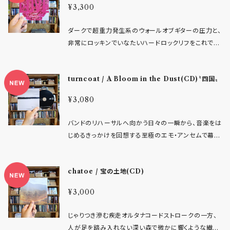
といった特異な環境で録音されました。4年前に静かに
¥3,300
リズム隊が浮かべる笑顔は一見彼女たちのサウンドと
な一面を感じさせる仕上がりとなっている。 レコーディ
ノイズによって輪郭を描き出し、2本のベースは低域を
にもグッときます。 静岡県三島市インディ/エモレーベ
再始動して以降、長い時間をかけて形作られてきた本
アンマッチだが、それは彼女たちがステレオタイプなシ
ングとミックスは過去作に続きDevu Recordingsが
異様な厚みで増幅しながら、楽曲の重心そのものを揺
ルのFurther Platonicよりリリース。 - レーベルイン
作には、かつての衝動とは異なる、熟考と蓄積の時間
ダークで超重力発生系のウォールオブギターの圧力と、
ューゲイザーバンドではないという表現なのかもしれ
担当。低音とアグレッシブさ、そしてバンドサウンドの
さぶります。そしてそれらすべてを束ねるドラムキット
フォ - musbime 煌めきを凌いで 品番 FTPS-086
が色濃く反映されています。2014年、セカンドアルバム
非常にロッキンでいなたいハードロックリフをこれでも
ない。 セルフ・プロダクションによるROJIでのレコーデ
生々しさを重視したサウンドメイクが施された。 そして
が、秩序と暴力の境界線を打ち鳴らし、楽曲全体に緊
JAN 4589669160868 レーベル further platoni
『Knots』の発表直後に解散した彼らは、2021年に1st
かと弾き狂う様にはメロイックサインを突き上げ続け
ィング、メンバーのみで撮影・編集された「ドーナツ」の
今作のトピックスとして、マスタリングはGleemerのC
張感と推進力を与えています。その圧倒的な音像は、2
c 定価 2,200円（税込み) 2026年4月、musbimeが
アルバム『Distal』の10周年を機にダービーシャーへ再
ざるを得ない。 ドゥームメタルやストーナーロックの妖
Music Videoは四人が産み出す表現に他者の介入が
orry Coffmanが担当。彼自身が運営するDEEP D
011年当時のUKシーンに確かな衝撃をもたらしまし
待望の1st EPをfurther platonicからリリース。 世界
turncoat / A Bloom in the Dust(CD)〝四国〟
集結することとなります。アニバーサリー公演の可能性
気と霧深くまた幻惑的なシューゲイズサウンドをハード
ない、ダイレクトな作品となった。 ミックスは家主を手
OWN STUDIOで最終工程が実施された。長年影響
た。Braid、Faraquet、Mock Orangeといった先達の
のまぶしさ。先ゆく人々。あるべき理想。疎ましく思う気
を探るために楽曲を演奏したその時間は、単なる回顧
なリフに凝縮させる、東京のベースレス・ヘヴィロック
がける飯塚晃弘氏、マスタリングは風間萌氏が手がけ
を受けてきたアーティスト自身の手によって、楽曲の持
系譜を踏まえつつ、同国のThis Town Needs Guns
持ち。息苦しさ。俯き。 絡み合うトリプルギターのメロデ
¥3,080
には終わりませんでした。バンドとしての“化学反応”は
バンド Loopriderの3rdアルバム。 Sunn O))) / TO
る。
つ静と動のコントラストがより際立つ作品へと仕上げら
やTangled Hair、さらには同時代USのInto It. Ove
ィと、儚さを湛えつつも確かな芯を持ったボーカルのア
依然として存在していた――それどころか、かつて以上に強
OL / NOTHING / LUNA SEA 上記に並ぶアーテ
れている。 アートワークはフォトグラファーのHiro Ito
r It.やCSTVTといったアーティストとも国境を越えて
ンサンブルが、誰しもの日常に存在する、すべての葛藤
バンドのリハーサルへ向かう日々の一瞬から、音楽をは
固なものとして。結果として彼らは記念公演の計画を
ィストに共通する魅力である、闇を表現しながら非常に
uが担当。本作の持つ空気感や余白を、視覚面からも印
共鳴。本作はエモ／ポスト・ハードコアというフォーマッ
を受け止めて生きることの美しさを表現した作品。 ミッ
じめるきっかけを回想する至極のエモ・アンセムで幕を
破棄し、新たな楽曲制作へと舵を切ることになります。
キャッチーで中毒性高く口ずさみたくなる必殺フレーズ
象的に表現している。 長年関わってきたレーベルを離
トの拡張可能性を明確に提示した、エポックメイキング
ドウエストエモや国内の2010年代オルタナティブロッ
開ける本作。 時の流れとともに薄れ遠ざかり繋ぎ止め
かつて“Five voices, 2 guitars, 2 basses and a dr
の数々をご堪能下さい。 圧巻は12分超の大作、♯7.Ele
れ、それぞれの環境変化を経て制作された「4songs I
な一枚です。 Track Listing: 1.Big Sea 2.Stiltwalk
クに影響を受けたサウンドで綴られた全6曲が、バンド
られなくなる関係や感情を、サチュレーションしブヂブ
um kit.”（＝5つの声、2本のギター、2本のベース、そし
gyの美しきノイズピットとすべてが崩壊したあとの静
chatoe / 宝の土地(CD)
I」。変わり続けながらも揺るがないForbearの現在地
er 3.Wide Awake 4.Lifewood 5.Gold On Red 6.
メンバー、そしてリスナーの人生の一かけらを切り取っ
ヂと荒ぶるオーバードライブギターを感傷的な轟音に
て1台のドラム）”と掲げた彼らの特異なアンサンブル
けさ。みなさん溺れましょう。 Tracklist: ⦁ Love ⦁ Ch
を示す作品である。 FFO: The Smashing Pumpkin
Closure 7.Asleep stiffslackエクスクルーシブ・リリ
て描き出す。 【Track List】 1. あくる日に 2. 流星群の
宿し解き放つ。 パンクロックの衝動性を美しい人間賛
は、本作においても健在です。しかしその響きは、単な
aotic Heaven ⦁ Nebula ⦁ Havoc ⦁ Crush ⦁ Kill
¥3,000
s / Hum / Gleemer / cursetheknife / DOWNW
ース ・帯／解説付き。 RIYL: BRAID、MOCK ORA
あと 3. 巡る 4. ほつれたまま 5. 集合意識に障る 6. a
歌に表現する情感はbloodthirsty butchersやeaste
る再現ではなありません。メンバーそれぞれの人生の
U ⦁ Elegy ⦁ Zero ⦁ Melt - オフィシャル・インフォメ
ARD / Slow Mass Forbear is... 東京を拠点に活動
NGE、THE PROMISE RING、FARAQUET、Q A
mulet
rn youthといった先達はもとより、yard rat(熊本)/N
変化、視野の拡張、そして相互理解の深化を経たこと
ーション - 【NEWS】東京のヘヴィロック・バンド Loo
じゃりつき滲む疾走オルタナコードストロークの一方、
する4人組バンド。 2018年に結成。自主制作作品「5so
ND NOT U、MEDICATIONS、DRIVE LIKE JE
o edge(鹿児島)/Sinker(静岡)/STANDALONE(山
で、サウンドはよりメロウに、しかし同時により内省的で
prider、3rdアルバム 『LOVE』リリース決定。新ギタリ
人が足を踏み入れない深い森で微かに響くような繊細