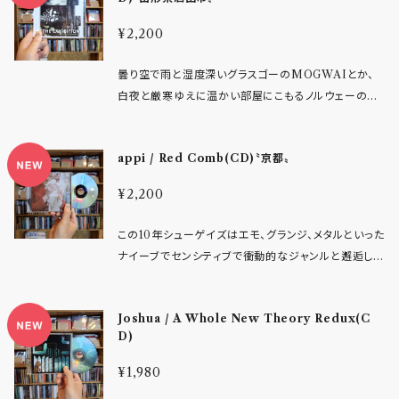
ON CABALLERO、BATTLES、HELLA、OXES、A
存を徹底追求。感情の昂ぶりに呼応する有機的なグル
インストポストロックバンドとは趣を異にする、粗い粒
ている。 レコーディングは前作同様、STS Studioにて。
MERICAN FOOTBALL、CAP'N JAZZ、OWLS、
ーヴを記録するため、あえてクリックを使用しないライ
子のオーバードライブギターでガンガンに攻め込む非
¥2,200
ゲストコーラスにはMami(PEAR OF THE WEST)、
INTO IT. OVER IT.、SNOWING、CSTVT、YOU
ブ・レコーディングを敢行した。さらにゲストボーカルと
常にロウでパワフルなサウンドがロックバンドの風格満
TAKEYOUNG(EVOLNATAS, JOHARRY'S WI
BLEW IT!、LA DISPUTE、TOUCHÉ AMORÉ、
してCOLLAPSEのShokoが参戦。重厚な轟音の中に
載です。6曲収録作品。
曇り空で雨と湿度深いグラスゴーのMOGWAIとか、
NDOW)が参加し、その重なりが加わることで、楽曲は
DEFEATER、TTNG、COLOUR、SLINT、RODA
繊細なテクスチャーが織りなす、これまでにない多層的
白夜と厳寒ゆえに温かい部屋にこもるノルウェーの冬
より濃い表情を見せている。 歌とメロディの切実さ、ソ
N、JUNE OF 44、AT THE DRIVE-IN 以上、レー
なサウンドスケープを構築している。 重圧なサウンドと
を思わせるJaga Jazzistとか、土地の歴史と原風景が
リッドでハードな質感が共存する全8曲。二人がこれま
ベルインフォより抜粋
対照的なタイトル『LOVE』には、純粋な愛着から憎悪、
音楽に投影されるのもまたバンドの大きな魅力と思い
で培ってきた表現の延長線上にありながら、新たな可
喪失まで、対人関係が孕む全感情を投影。過去作『Our
appi / Red Comb(CD)〝京都〟
ます。 山形県酒田市をローカルに活動するトリプルギタ
能性を感じさせる作品となった。 ※以上インフォメーシ
oboros』『Metamorphose』から一貫する「精神的な
ー・ダークシューゲイズグループ「slow snow slide 」
ョンより
¥2,200
死と再生」というテーマは、本作でさらなる深化を遂げ
もまた、吹雪に閉ざされる冬の厳しさと春の芽吹きの
た。欠陥だらけの世界の瓦礫の中から、それでも新しい
喜びを思わせる厳かな祝祭感を表現しています。 ゴシ
この10年シューゲイズはエモ、グランジ、メタルといった
始まりを求めて光を掴み取ろうとするLoopriderの現
ックでアンビエントな空間美なポストロックサウンドと
ナイーブでセンシティブで衝動的なジャンルと邂逅し、
在地がここに集約されている。
激情的な轟音ウォールオブギターを行き来する壮大な
孤独な内面や抑圧を美しくも荒々しいバンドサウンドに
楽曲は国内ならCOLLAPSEやくゆるといったラウドミ
表現するバンドが続々と活躍している。 更にはカルフォ
ュージックとシンパシーするシューゲイズバンド、海外
Joshua / A Whole New Theory Redux(C
ルニアのwispのようなポップアイコンも現れメジャー
ならスウェーデンのLights & Motionなども思わせる
D)
フィールドへも拡張していき、シューゲイズというスタイ
クラシカルで感動的な凄みをライブでも遺憾なく発揮し
ルが元来持つキャッチーで没入感にどっぷり浸かれる
¥1,980
ています。(エモミーツポストロックなアレンジにはThe
甘いメロディが音楽のスタイルとして確立するに至った
Appleseed Castも感じさせますね！) 地元に根差し、