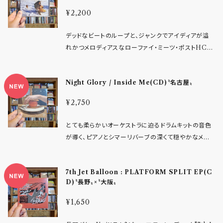
ンの中で、yard ratは確実にその流れの中核を担う存
e (読み:インシアホール) 2023年結成､東京発4ピース
Day Men, Shotmaker, and Four Hundred Year
¥2,200
在であり、メンバーにはデュビア80000ccのメンバー
バンド｡ きのこ帝国､エレファントカシマシなどに影響
s. What matters, however, is not the act of ref
も在籍。さらにDoit Scienceや石頭地蔵といった先達
を受けたVo.かたがたゆいの優しくも儚ない声とどこか
erence itself. Rather, it is the commitment to f
デッドなビートのループと、ジャンクでアイディアが溢
への確かなリスペクトを感じさせる佇まいも、このバン
懐かしいメロディーを基点にオルタナティブロックから
ully re-engage with what those bands once pr
れかつメロディアスなローファイ・ミーツ・ポストHCな
ドの根を形作っています。 近年ではfuturinaのような
ギターロック､ポップミュージックまで幅広く浮遊感の
oposed—this time, within the present momen
ギター。sonic youthの不穏でいびつでアングリーな
新たなバンドも現れ、その熱は確実に広がり続けてい
あるサウンドが包み込むロックバンド｡ メンバー Vo.G
t. Neither nostalgic nor imitative, this is altern
のになぜだか泣いてしまうような表現にとても近い、反
る。ローカルでありながら閉じることなく、外へと開か
t. かたがたゆい Gt. kaitollex Ba.Cho. 四葉 Dr. Ta
ative rock in its most honest and immediate fo
Night Glory / Inside Me(CD)〝名古屋〟
抗と創造の精神を3ピースロックバンドの音のぶつかり
れていくその感覚は、本作のサウンドやリリックとも強く
kuya ・経歴 2023年 ネット掲示板で集まったメンバー
rm—unfolding in real time. tracklist 1 - Holep
あいで形にするSANZANの楽曲はどれも感動的で
共鳴しています。 また本作は、2026年 LIKE A FOO
¥2,750
により結成｡都内を中心にライブ活動を開始｡同年３曲
uncher 2 - White Sugar 3 - Empty Room 4 - Si
す。 gt&voのYUYANさんが故郷を発ち、新しい土地
L RECORDSによる九州バンドの連続リリース、その
入り1st Single 『海の見えるあの街で』をリリース｡ 20
x Slices 5 - Buttermaker 6 - Wire 7 - Fig.1 8 -
に根差し、仲間と共に歩んできた半生が形成した哲学
第二弾となる作品。それぞれのバンドから偶然のように
とても柔らかいオーケストラに迫るドラムキットの音色
24年 Single 曲を５曲リリース｡Music video / baby
Asphalt 9 - Pudding - Release Info より抜粋 -
をインディロックへの愛で蒸留して、透き通った声とメ
繋がっていったリリースの流れは、この土地に根付いた
が導く、ピアノとシマーリバーブの深くて穏やかなメロ
baby baby を公開｡ 2025年 タイアップ曲､作家 丸井
ロディで歌われる歌詞の世界はユニークさとシリアス
シーンの必然のようにも感じられ、その中でyard rat
ディとエンジェリックボイス。国内では貴重なアンビエ
とまと氏の小説『世界の片隅で､そっと恋が息をする』
さで息をのんでしまう切なさがあります。 WEEZERや
が鳴らす音は、確かな現在地と次の広がりを同時に示
ントとロックサウンドの両輪をシューゲイズ/ポストロッ
の書き下ろし楽曲『予鈴』をリリース｡５曲入りEP 『月
Frank OceanやくるりやCAT POWERなど、もどか
しています。 この場所からしか鳴り得ない質感と、それ
7th Jet Balloon : PLATFORM SPLIT EP(C
クで表現するグループです。9分に及ぶ4曲目"1000sat
に泳ぐ』をリリース｡それに伴い下北沢LIVE HAUSに
しさやむなしさを代弁する様々なアーティストたち。そ
D)〝長野〟×〝大阪〟
でもどこへでも届き得る普遍性。 今の熊本、そして今の
o"の壮大なドラマチックさに途方に暮れてかつ癒され
て自主企画『火星不時着計画』をおこない､ほぼソール
の系譜を往くSANZANの楽曲もまた聴く人の気持ち
yard ratが詰まった一枚。 レコーディングはnon-co
てほしい大作アルバムです！名古屋のシューゲイズ/ドリ
ドアウト｡アルバム内のリード曲『月』はスタジオペンタ
¥1,650
を解きほぐして露わにし、羽を休める暇とまた前を向く
mmital（IRIKO / PANICSMILE 中西）、Jun Kawa
ームポップレーベル「DREAM WAVES」からのリリー
Good Music2025 大賞を受賞｡ 2026年 3月11日に
きっかけになってくれるエンパシー(共感/感情移入)な
moto（NAVARO）、ミックスはnon-commital、マス
ス。 - レーベルインフォ - アンビエント＆ドリーミーを
3曲入りSingle "sea your side"をリリース｡