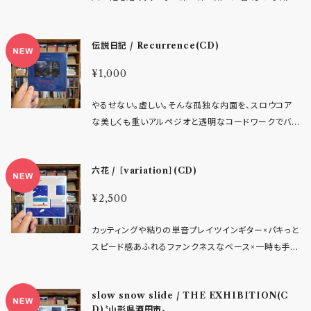
ngs」を発表後、LIKE A FOOL RECORDSより「10s
HU、JAWBOX、HOT SNAKES、DON CABALLE
形)などエモやメロディックパンクを血肉に自身のロー
強度を増したものへと変化しています。多層的に絡み
スト加入で再び3ピース体制へ。 東京のインディーシー
で神聖な歌声。ジャパニーズギターロックを基盤に、幻
ongs」「4songs」「8songs」、自主レーベルAlkaline
RO、BATTLES、HELLA、OXES、AMERICAN FO
カルへ根差し人生を歩む表現をするバンドたちとも強く
合うヴォーカル、鋭利さと余白を併せ持つギター、重心
ンで異彩を放つヘヴィロック・バンド Looprider（ルー
想的なプログラミングや美麗なサウンドをチョイスする
ManiacsよりSHUT YOUR MOUTHとのSplit作品
OTBALL、CAP'N JAZZ、OWLS、INTO IT. OVE
シンパシーしていると感じます。 四国のエモ/インディ
伝説日記 / Recurrence(CD)
を揺らすツインベース、そして全体を束ねるドラム、そ
プライダー）が、待望の3rdフルアルバム『LOVE』を20
ペダルワークで別世界へ誘う楽曲に心が洗われる東京
をリリース。 これまでにNarrow Head、Cross My
R IT.、SNOWING、CSTVT、YOU BLEW IT!、LA
ロック2ピースバンドが、博多のPEAR OF THE WES
の構造的な美しさはそのままに、かつてのカオスはより
26年4月15日に世界同時リリースすることを発表。 本
の4ピースバンド7曲入り作品。 ストーリーテリングし導
Heart、Teenage Wrist、Glitterer、Leaving Tim
DISPUTE、TOUCHÉ AMORÉ、DEFEATER、TT
Tのショウをベースに迎え制作された8曲入りフルアル
¥1,000
有機的なうねりへと姿を変え、静と動のコントラストは
作は、結成から歩んできた10年間への「ラブレター」で
く詞とメロディが浸透する楽曲の数々は、VELTPUN
e、Softcult、Forestsなどの海外バンドと共演するほ
NG、COLOUR、SLINT、RODAN、JUNE OF 44、
バムです。 1.The beginning 2.Flowers for empty
より深い陰影を帯びています。『Logbook』は、過去の
あり、同時に「無垢な時代への決別」を象徴する、精神
CHやMASS OF THE FERMENTING DREGSと
か、自主企画「Rising Hands」を不定期で開催してい
AT THE DRIVE-IN
days 3.Don't be the last word 4.Close / Far 5.
やるせない。虚しい。そんな孤独な内面を、スロウコア
延長線上にある作品ではない。むしろそれは、時間を経
的な深化を遂げた一作となった。 2025年初頭、長年活
いった情熱と爽やかさを奔らせるロックサウンド/Galil
る。 2026年7月、Alkaline Maniacsより最新作「4so
Unconscious 6.Drag down 7.Summer night 8.
な美しくも重いアルペジオと透明なコードワークでバ
たバンドが再び出会い直すことで生まれた、新たな均衡
動を共にしたギタリストHarukaが脱退。この窮地に対
eo Galileiのような壮大さと内省さ。その両方の魅力
ngs II」をリリース。本作のマスタリングはGleemerの
Letter ------------------------ 前作 “My dea
ーストさせる切なさ(刹那さ)。絶叫と美メロを交錯させ
点の記録です。激情の純度と成熟した視点がせめぎ合
し、中心人物Ryotaroはドラム以外の全楽器を自ら担
を受け継いでいるように思います！
Corey Coffmanが担当。 Whisky Yoko – Vocal
r ex...” リリース後のベーシスト脱退を経て、二人体制
パンキッシュに突進する楽曲のアグレッシブさと純文学
うその音像は、Crash Of Rhinosという存在がいまだ
う独力での制作を決行した。ドラマーRyo7とのストイッ
六花 / ［variation］(CD)
/ Guitar Yoshigazer – Vocal / Guitar Hangove
となったturncoatの最新作。 ライブではベースレス編
日本語詞が醸し出す湿った情感に、COWPERSやKI
更新され続けていることを雄弁に物語っています。 Tra
クな作業を経て、純度の高い表現欲求を楽曲へと凝
r Taroh – Bass Massive Kent – Drums Linktr
成を模索しながら、ギターとシンセで低音を補うインデ
WIROLLなどの札幌エモオリジネーターの血脈を感
ck Listing: 1.Figures of Light 2.Years Out 3.Re
縮。その後、新ギタリスト兼ボーカリストとしてTacchi
¥2,500
ee : https://linktr.ee/Forbear
ィーロック的アプローチを追求してきた彼らだが、本作
じずにはいられない東京のトリオバンドの6曲収録作品
curring 4.Errata 5.Exercise in Memory 6.Eve
が電撃加入したことで、バンドにポジティブなエネルギ
ではPEAR OF THE WESTのショウをサポートベー
です。 跳ね回る枯れたギターのリフワークながら、エモ
ry Dark 7.Meeting at Distance stiffslackエクス
ーが注入された。Ryotaroが追求する「緻密なツイン
カッティングや粘りの単音プレイツインギター×パキっと
スに迎え、旋律を描くように楽曲に寄り添うプレイで全
リバイバルのきらめきではない、忸怩たる焦燥感の鈍い
クルーシブ・リリース ・帯／解説付き。 RIYL: BRAI
ギター・アンサンブル」が完全復活を遂げ、Looprider
スピード感あふれるファンクネスなベース×一時も手を
編を支えている。 エモ〜ギターロックの文脈に根ざし
ぎらつきをぜひ堪能してほしいグループです！
D、MOCK ORANGE、THE PROMISE RING、FA
はかつてないほど強固な3ピース体制として新章へ突
止めず囃したてダンス欲高めさせられるドラムキット。
ながらも、より深くメロディを掘り下げたサウンドメイク
RAQUET、Q AND NOT U、MEDICATIONS、D
き進む。 エンジニアに盟友・Taka Kubo（Studio CH
な、東京のボディフィール&リズムジャンキー4ピースイ
に加え、今作ではKiyomi(Dr,Vo)のリード曲が増えた
slow snow slide / THE EXHIBITION(C
RIVE LIKE JEHU、JAWBOX、HOT SNAKES、D
AOSK）を迎え、高解像度な音響と生々しい熱量の共
ンストグループの六花。空間的な美麗音像を駆使する
ことで、アルバム全体に繊細で芯のある表情が生まれ
D)〝山形県酒田市〟