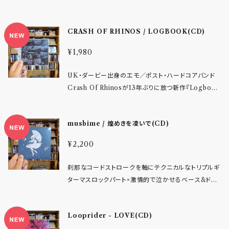
手がけ、瑞々しさと激情が同居する、等身大の感情を詰
な思春期に誰もが感じるだろう不確定な未来へのとま
ジャケットで表現しきったアートワークがかなり強
thとのスプリットから約2年ぶりとなる本作は、自主レ
鳴る。5つの声、2本のギター、2本のベース、そして1台
め込んだ作品となっている。 レコーディングおよびミッ
どいをあまりにも代弁してしまっているギターロック。こ
烈、、、！封を開けて嬉しいフィジカルの醍醐味を尖らせ
ーベル Alkaline Maniacs よりCDでリリースされ、配
のドラムが衝突と共鳴を繰り返し、過剰なアンサンブル
クスは UNGULATES の中川航、マスタリングは Voi
れってUSオルタナティブロック金字塔なPIXIESが汗
CRASH OF RHINOS / LOGBOOK(CD)
まくった仕様にも注目です) - レーベルインフォ - 静岡
信は FRIENDSHIP. がサポートを務める。 これまで
は緻密な構築へと昇華。エモ／ポスト・ハードコアの到
d)))Lab の稲荷氏が担当。繊細なメロディと轟音のコ
だくでがなり表現していた「甘酸っぱい虚しさ」にすごく
県三島市発、シューゲイザーやドリームポップと括られ
Emo／Alternativeのみならず、Hardcore／Punk
達点にして、いまなお更新され続ける決定的作品。 U
ントラストを際立たせ、ライブの熱量をそのままパッケ
近似しているのではないでしょうか。 梅雨明けまぢか。
¥1,980
るサウンドの下で繰り広げる、4人のアイデンティティ。
シーンでも活動を重ねてきた。その経験から得たフィジ
K・ダービー出身のエモ／ポスト・ハードコアバンド Cr
ージしたような臨場感あふれるサウンドに仕上がって
プールの塩素の匂いがどこからか香ってくるひとけもま
2019年春、静岡県三島市で大学サークル内にて結成。
カルなグルーヴが、今作ではよりダイレクトに表現され
ash Of Rhinos が2011年に発表した1stアルバム『Di
いる。
ばらな昼下がり。この世にたったひとりになった気分に
UK・ダービー出身のエモ／ポスト・ハードコアバンド
結成7年目にして待望の1st EPを2026年夏リリース。
ている。もともとジャンルに縛られないバンドだったが、
stal』が、2026年に待望の再発。2000年代以降のエ
あなたの心をどっぷり浸す12曲収録フルボリュームな
Crash Of Rhinosが13年ぶりに放つ新作『Logboo
決してニューカマーとは言えない7年。大学卒業からコ
その独自性はさらに強固なものとなった。 2nd Albu
モ／ポスト・ハードコアの潮流において、本作はひとつ
快作です！ 【収録曲】 1 亡霊の面影 2 Splashdown 3
k』。5つの声、2本のギター、2本のベース、そして1台の
ロナ禍・就職・上京。その経験は彼女達が初期衝動で産
m「8songs」以降は、Narrow Head、Cross My H
の到達点として位置付けられるべき決定的作品です。
Come Apart 4 あこがれ 5 北上 6 サルビア 7 Ano
ドラムよる特異なアンサンブルは健在ながら、衝動はよ
み出したものを洗練し、プライドを持たせた。 張り詰め
eart、Glitterer、Leaving Time、Teenage Wrist、
特筆すべきは、同ジャンルにおいて極めて異例ともいえ
musbime / 煌めきを凌いで(CD)
mie 8 Seeping Light 9 カーテン 10 ピクチャレスク
り内省へと深化し、有機的な響きへと変容。時間を経て
た緊張感からの抑揚と、絶妙なバランスで成り立つ歌詞
Softcultなど海外バンドとの共演も経験。楽曲面では
るツインベース編成を含む、その特異なアンサンブルで
11 フラクタル 12 パレード
再び交差した彼らが辿り着いた、新たな均衡点を刻む
が美しい「1970年のバカンス」 終始低い温度感で漂う
無駄を削ぎ落としたシンプルなアレンジと、より普遍的
しょう。彼ら自身が掲げる“Five voices, 2 guitars, 2
¥2,200
一枚。 UK・ダービー出身のエモ／ポスト・ハードコア
哀愁を丁寧に表現する「足首」 躍動感溢れるリズム、郷
なメロディを追求している。 M1「Head To」はWhisk
basses and a drum kit.”（＝5つの声、2本のギター、
バンド Crash Of Rhinos が、実に13年ぶりとなる新
愁なメロディと印象的な歌詞。経験から生まれた最新
y Yokoがボーカルを務めるリードトラック。メランコリ
2本のベース、そして1台のドラム）というフレーズは、単
刹那なコードストロークを軸にテクニカルなトリプルギ
作『Logbook』をリリース。前作『Knots』以来となる
曲「ドーナツ」 今でこそシューゲイザーは若者たちによ
ックなメロディと重厚なサウンドが交錯し、静と動を往
なる編成の説明に留まりません。音の衝突と共鳴が同
ターマスロックパート×激情的で泣かせるベース&ドラ
本作は、単なる復帰作ではなく、時間と距離を経た彼ら
る大きなムーブメントがある最中、不器用な四人の表
復するような空気感を生み出している。 一方、Yoshig
時多発的に立ち上がる、そのダイナミズムそのものを
ムのサスペンス(緊張感)に息をのむ東京のギターロッ
が再び交差した、その軌跡そのものを刻み込んだ作品
現は7年間ライブ会場のみで届けられた。そもそも彼女
azerがボーカルを務めるM4「Ghost」は、Humを思
象徴する言葉です。5つの声は交錯し、時にユニゾンで
ク/オルタナティブロックバンド。 閉塞感と仄暗い感傷
です。アルバムはバンド自身によるセルフプロデュース
Looprider - LOVE(CD)
たちはシューゲイザーの皮をかぶったポップマインド
わせる静かな導入から、InterpolやMansunを彷彿と
束となり、時に対位的に絡み合いながら、楽曲に複層
打ち破るためにシンコペーションするエイトビートを疾
のもと、無人の図書館やカンブリアの人里離れた納屋
と、四人だけで作る世界を大事にしている。 ライブ中に
させる高揚感へと展開するスロウビルドな楽曲。新た
的な感情の起伏を与える。2本のギターは鋭利なリフと
走させては、胸の痛みを滔々と代弁する歌声の切迫感