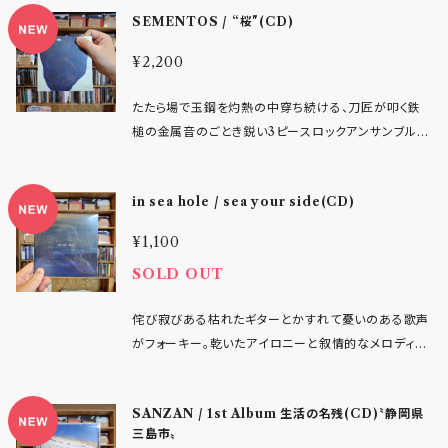
色濃く流れている。 しかし重要なのは、それらの引用そ
SEMENTOS / “桜"(CD)
Part Is Letting Go 7. Divide Us 8. Idiots And I
ストエモ的なギターリフに加え、当初からの課題でもあ
のものではない。当時提示されていた表現を“現在の時
rritants 9. Piss On Your Parade 10. History Re
ったであろう“ギター3本編成”の意味が、本作では明確
間軸で本気で引き受ける”という姿勢そのものにある。
¥2,200
にバンドの個性として結実。絡み合うアンサンブル、シ
peating - レーベルインフォより抜粋 -
懐古でも再現でもない。これは、正直過ぎるほどに誠実
ンガロングパート、琴線に触れるコード展開とそれに呼
な、現在進行形のオルタナティブロックである。 Form
たたら場で玉鋼を灼熱の中穿ち続ける、刀匠が叩く鉄
応するメロディーが有機的に響き合い、音と言葉の両
ed in the 2020s, Butter Sugar Toast emerge a
槌の金属音のごとき鋭い3ピースロックアンサンブル。
面で強度を増しています。 さらに、ポストハードコア～
s a new force. Four years after their debut E
ポストハードコアと和の歌心を鍛錬し美しく鋭い波紋
ハードコアの衝動性に加え、現代的なハイパーポップ
P Extended Play I—a release that quickly sold
を、サチュレーションし炸裂するギターソロに宿すSEM
やエモラップ以降の文脈も感じさせる楽曲、アコーステ
in sea hole / sea your side(CD)
out across record stores—the band now pres
ENTOS。爆音で、こぶしを効かし、春の訪れを列島に
ィックギター一本で剥き出しに歌う楽曲まさに”未完
ent their long-awaited first full-length album,
告げては問いかける爽やかささえある6曲であります。
成”からラスト表題”Undertaker”へ繋ぐ流れを、破綻
¥1,100
Long Play I. Comprising nine tracks, the albu
1 あっけらかん 2 時化 3 さくら 4 バス停 5 薊 6 深く昇
することなく高いバランスで成立、今回も“バンドマジッ
SOLD OUT
m was entirely self-recorded and self-mixed,
れ
ク”が随所で炸裂しています。 日本語と英語が交錯する
built upon a consistent DIY ethos. In doing s
リリックも印象的。記憶やすれ違い、言葉にならなかっ
侘び寂びある枯れたギターとかすれて憂いのある歌声
o, it establishes a sound distinctly their own, s
た感情、“未完成のままでいい”とする感覚が、日本語詞
がフォーキー。乾いたアイロニーと叙情的なメロディの
tanding at a clear remove from the mainstrea
では生々しく、英語詞ではどこか距離を持った視点で描
日本語詞オルタナティブロックバンド。 哀愁をキャッチ
m. At the core of the project, songwriter Tak
かれ、そのコントラストが楽曲に奥行きを与えています。
ーでポップな楽曲に、爽やかさと祭りのあとのさびしさ
ujiro Sadae draws from the lineage of ’90s po
この作品の背景には、“熊本”という場所の空気が色濃
SANZAN / 1st Album 生活の名残(CD)〝静岡県
を真摯に届ける4ピースです。3曲収録EP。 1.ao 2.
st-hardcore and alternative rock—particularl
く流れています。NAVAROを中心に育まれてきたシー
三島市〟
駄々 3.blue star - アーティストインフォ - in sea hol
y bands orbiting Hoover, as well as early 90