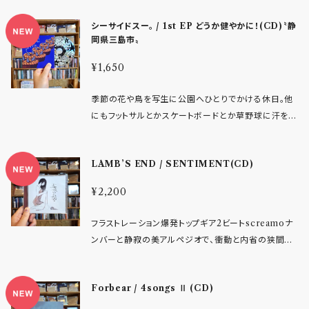
点に活動する3人組オルタナティブロックバンド「yout
非常に痛快な東京新生ロッキンシューゲイズ男女ツイ
h」による待望の1stアルバム。 友達の輪の外側から世
シーサイドスー。 / 1st EP どうか健やかに！(CD)〝静
ンボーカルトリオのデビュー盤！ Helmet/FUGAZI/c
界を眺めているような疎外感、人付き合いのぎこちな
岡県三島市〟
owpers/thee michelle gun elephant/bauhaus …
さ、 将来への漠然とした不安や焦燥感。 誰にも上手く
このあたりに垂涎な、燃え滾るロッキンロールサウンド
¥1,650
伝えられない感情を、 歪んだギターと切実なメロディ
とダークでストイックなインテリジェンスあるバンドア
ーに乗せて鳴らします。90年代~00年代のUSインディ
ンサンブルを追い求めているタイプなあなたは要チェッ
季節の花や鳥を写生に公園へひとりでかける休日。他
ーロックやエモ、 オルタナティブロックからの影響を感
クです！ 1. My Iron Rang 2. 永遠 3. After the rai
にもフットサルとかスケートボードとか草野球に汗を流
じさせながらも、派手なカタルシスやヒロイズムとは無
n 4. 白鯨 5. 灯火 6. AMまで
し仲間と楽しい時間を分かつ休日。幼い頃のように日
縁。 部屋の隅でノートに書き溜めたような言葉たちと、
がな没頭することはできないけど、好きなことを続けて
不器用なほど真っ直ぐな演奏が響く、 どこまでも等身
LAMB’S END / SENTIMENT(CD)
いく人生の喜びはかけがえがないものです。 ギター×ベ
大の作品です。 youthは、決して器用に生きられない人
ース×ドラム×ボーカルが呼吸と拍を合わせ、演奏を通
たちのためのバンドです。 前へ進みたいのに進めない。
¥2,200
じて感動を共有するバンドというライフワーク。日々の
変わりたいのに変われない。 そんな煮え切らなさや焦
暮らしの中で時に止まったり離れたりすることはあるで
燥感、不安を抱えたまま、それでも日々を生きる人たち
フラストレーション爆発トップギア2ビートscreamoナ
しょうが、先に挙げた美術やスポーツと変わらずずっと
へ向けた9曲を収録しています。 本作は、 名古屋のイ
ンバーと静寂の美アルペジオで、衝動と内省の狭間で
自身の傍に置いておけたら嬉しいことだと思います。そ
ンディペンデントレーベル 「stiffslack」 が、 東海圏の
もがく少年の独白がとても生々しい。名古屋のエモ・ヤ
れは絵筆を眺めはけの感触を確かめるだけでもよいの
オルタナティブミュージックの発信とシーンの活性化を
ングガンの登場です。繊細なのに伸びやかで、空まで昇
かもしれません。サッカーボールの縫い目をなぞると
目的に 運営するサブレーベル 「rawcalorie」 の記念
Forbear / 4songs Ⅱ (CD)
っていくような透明な声とメロディと絶唱とバーストギ
か、部屋で座ったままウィールをシャーと手で思い切り
すべき第10弾リリース。地元から鳴らされる切実な感
ターに浄化されるこの感覚。要注目です！ - レーベルイ