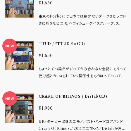
回すだけでも。 2019年に静岡県三島市の大学サーク
¥1,650
情と衝動を記録した、 rawcalorieの理念を体現する
ンフォ - アーティスト：LAMB’S END タイトル：SEN
ルで友人となりバンドメイトとなったシーサイドスー。。
作品となっています。 トラックリスト 1. WAKE UP!! 2.
TIMENT レーベル：ungulates / ANGM RECOR
それからずっと同じ4人で曲をつくりスタジオに集まり、
東京のForbearは日本では数少ないダークさとラウド
みんなのテールランプ 3. 役立たず 4. 不登校 5. 濁り
DS 品番：UNGL-046 / ANGM-0006 【収録曲】 1.
コロナ禍も学生生活を卒業したあとも繋いできたバン
さに舵を切るエモ/ヘヴィシューゲイズグループ。スロ
6. 少しだけオレンジ 7. 蝸牛とコンクリート 8. ばね 9.
NEVER ENOUGH 2. うそつき 3. こわれてゆく 4. S
ド活動の歩みが結晶になった本作。 かすれた吐息と伸
ウで没入していく重いリズムが生みだす重力はライブで
潮見表 youth 名古屋を拠点に活動する日本語エモ/
ENTIMENT 5. 消えないもの 6. Serotonin tail 2
びやかで内省的な歌声を反芻し、無力感を書き連ねる
ぜひ体感してほしいかつ、ブラックメタルやスラッジやs
オルタナティブロックバンド。 90年代~00年代のエモ
024年結成、弱冠19歳の篠崎ゆうき率いる名古屋拠点
TTUD / 『TTUD 3』(CD)
とても寂寥感のある哀しいメロディー。1曲目でもっと
kramzなどを出自に暗鬱さや終末感を描くUS/ヨーロ
やインディーロッ クからの影響を感じさせながらも、
のEMOバンド LAMB'S END が、6曲入り1st EP "S
も印象的なワンラインである「さよならインディーロッ
ッパのヘヴィゲイズバンドとは意匠を異にする乾いた哀
単なる懐古主義には留まらず、 現代を生きる若者たち
ENTIMENT" を完成させた。2026年6月にデジタル
¥1,650
クよ」と打ちひしがれる感情の裏側に、どうしてもイン
愁のメロディ&音像がとてもスタイリッシュ。UKのBas
の焦燥感や不安、 やり場のない感情を日本語で率直に
で先行リリースされた本作が、東京のDIYレーベル U
ディーロックを離したくないよという本心を隠している・
ementの2026年最新作「WIRED」が提示しているよ
描き出している。 繊細さと衝動が同居するギターサウ
NGULATES と ANGM RECORDS の共同リリース
ちょっとずつ論点がずれてかみ合わない会話にもやつく
自身の純心を押し殺したくないという葛藤が溢れてい
うなパンキッシュでインディないなたさと、ジャパニーズ
ンド、 静と動を行き 来するアンサンブル、 そして不器用
によりCDとして登場する。 結成からわずか2年なが
徒労感とか、ねじれていく関係性をもうほっておいてし
ます。 暗く深海を思わせるマイナーコードと霞みがか
エモの切なみのブレンドが胸をしめつけゲイズな4曲
ながらも切実な言葉たちは、 同郷名古屋のClimb Th
ら、Blind Girls、Sport.、Ostraca、Rest Ashore ら
まう諦念と気怠さ。甘い少年ボイスと湿ったエモコード
るリバーブのドリームポップサウンドに託して、夢見心
収録CDです！ Forbear - 4songs Ⅱ Head To Gh
e Mind以降に連 なる日本語エモの系譜を感じさせる
海外アーティストのサポートアクトにも抜擢され、名古
ワークをジャンクにぎゃりぎゃり掻き鳴らすギターが
地なライブの数十分と迫る現実の継ぎ目をほどく。影
ost Bookshelf Plunge Rec / Mix by DEVU Rec
一方で、 同世代のリスナーに向けた新しいリアリティを
CRASH OF RHINOS / Distal(CD)
屋・東京を中心に精力的なライブ活動を展開している。
淡々と描く閉塞感のなんともいえない陶酔と不安さを
深いのに非常に力強い推進力のグルービーなバンドサ
ordings Mastered by Corey Coffman［DEEP
獲得している。
くだらない1日やANORAK!以降の国内EMOシーンの
表現すれば天下一品なTTUDの3rdアルバム。 ゲーム
ウンドが、あなたがうなだれる時に前を向くきっかけと
DOWN STUDIO］ Artwork by Hiro Itou Edit b
¥1,980
流れを汲みながら、シューゲイズやポストロック由来の
オーバーという概念もなく無限に続けることができてし
なることだろう重厚な3曲を収録するCD作品です。 バ
y Satoshi Ouchi < 作品Profile > Tokyo Positiv
轟音パートを巧みに織り交ぜた、独自のEMO/J-ROC
まうテトリスとか脱出不可能謎建造物で人知れず続く
ンドのローカル・三島市のナイスベニュー「live space
e Emogaze 東京を拠点に活動するForbear が、最
UK・ダービー出身のエモ／ポスト・ハードコアバンド
Kサウンドを展開。全6曲の作詞・作曲は篠崎ゆうきが
デスゲーム等の、どこにも抜け出せなくなる怖さ。そん
ROJI」がたちあげたレーベル【ROJI】よりリリース！(紙
新EP「4songs II」をリリースする。 Shut Your Mou
Crash Of Rhinosが2011年に放った『Distal』が再び