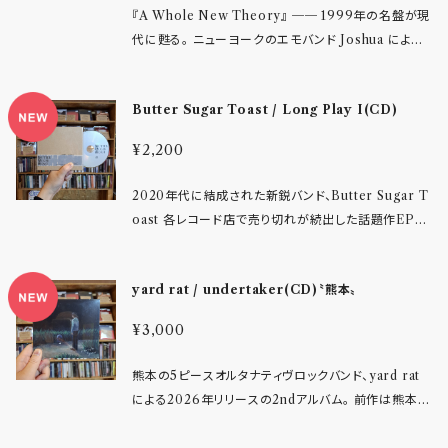
2026年5月現在。 2021年12月に1st album「In You
『A Whole New Theory』 ── 1999年の名盤が現
暮らし、音楽を創造する喜びと覚悟が凝縮された7曲収
rtopia」をリリースし、日本ではいち早く欧米のemoga
代に甦る。 ニューヨークのエモバンド Joshua による
録作品です※2026年6月現在では配信なし
ze/grungegaze/heavygaze勢と同時代を併走しダ
アルバム 『A Whole New Theory Redux』 ── “R
ークでトラウマチック、重厚な深い心情をポップでビュ
edux”とは復活、再提示、再解釈を意味します。本作は
ーティフルな楽曲でシーンに放ったのが京都発シュー
Butter Sugar Toast / Long Play I(CD)
単なる再発や過去作品の焼き直しではなく、オリジナル
ゲイズプロジェクト"appi"。 京都リプレゼントエモグル
楽曲を現編成で新たに録音した、“現代版”としての再
¥2,200
ープ"nim"でギターボーカルとしても彼女が掻き鳴らす
創造です。1999年にニューヨークのエモ／ハードコア
重奏的なストロークとキラーギターリフを軸に、シンセ
レーベル Doghouse Records から発表された名盤
2020年代に結成された新鋭バンド、Butter Sugar T
サウンドやギターを放しスタンドマイクで想いをささや
『A Whole New Theory』 を礎に、時を経て愛され
oast 各レコード店で売り切れが続出した話題作EP『E
くシンガーとしての魅力も発揮する2ndフルアルバムで
てきた名曲群を改めて演奏し、深みと表現力を増したサ
xtended Play I』から4年、待望の1stアルバムが遂に
す。 リズミカルでスムースな歌声で流れるメロディ。し
ウンドへと刷新しています。セルフプロデュースにより
完成。その名も『Long Play I』 全9曲、セルフレコーデ
かしブックレットを開くと改めて気づかせられる、ジレ
オリジナルの精神を保ちつつ、新たな音楽的視点と技
yard rat / undertaker(CD)〝熊本〟
ィング／セルフミックスという一貫したDIY思想のもと
ンマだったり誰にも言わずひとり抱える傷を癒しに導く
術が息づく仕上がりです。さらに、新曲 「History Rep
で構築された本作は、既存のメインストリームとは明確
緻密なリリックのシリアスさはとてもクールな文学性
eating」 を加え、過去と現在をつなぐ橋渡しとしての意
¥3,000
に距離を取りながら、“彼ら自身の音”を確立している。
に溢れています。 wisp/softcult/Fleshwater/Now,
味も持たせています。オリジナルを知るリスナーにも、
メインソングライターであるTakujiro Sadaeのルーツ
Now/Whirrなどなど闇の中に漂う甘い音像が好きな
新世代のリスナーにも、じっくりと味わい尽くせる再演
熊本の5ピースオルタナティヴロックバンド、yard rat
には、Hoover関連バンドをはじめ、90 Day Men初
方や、fazerdaze/Eyedress/DAYWAVEなどポップ
の結晶と呼べる作品です。 Track Listing: 1. I’ll See
による2026年リリースの2ndアルバム。 前作は熊本N
期、Shotmaker、Four Hundred Yearsといった90
なシューゲイズファンにもぜひチェックしてほしい作品
You Never 2. Just Can’t Change 3. Pull Me Ou
AVARO内レーベル〈4JC RECORDS〉よりリリース。
年代ポストハードコア／オルタナティブロックの系譜が
です！
t 4. Your World Is Over 5. Empty 6. The Hard
絶妙にツボを突くアルペジオや轟音ギター、ミッドウェ