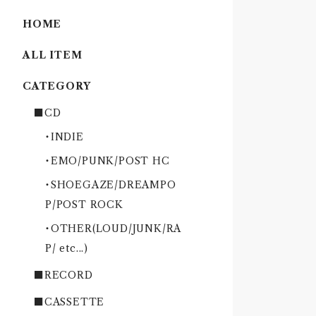
HOME
ALL ITEM
CATEGORY
■CD
・INDIE
・EMO/PUNK/POST HC
・SHOEGAZE/DREAMPO
P/POST ROCK
・OTHER(LOUD/JUNK/RA
P/ etc...)
■RECORD
■CASSETTE