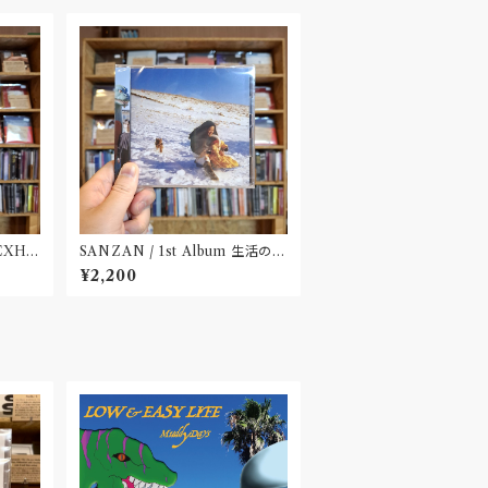
 EXHI
SANZAN / 1st Album 生活の名
田市〟
残(CD)〝静岡県三島市〟
¥2,200