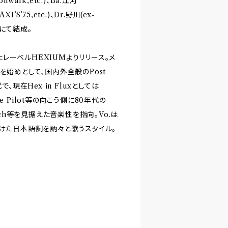
onwalk,etc.)、Ba.江河
AXI’S’75,etc.)、Dr.野川(ex-
り札幌にて結成。
レーベルHEXIUMよりリリース。メ
を始めとして、国内外全般のPost
、現在Hex in Fluxとしては
 Mile Pilot等の向こう側に80年代の
 Church等を見据えた音楽性を指向。Vo.は
ら影響を受けた日本語詞を訥々と歌うスタイル。