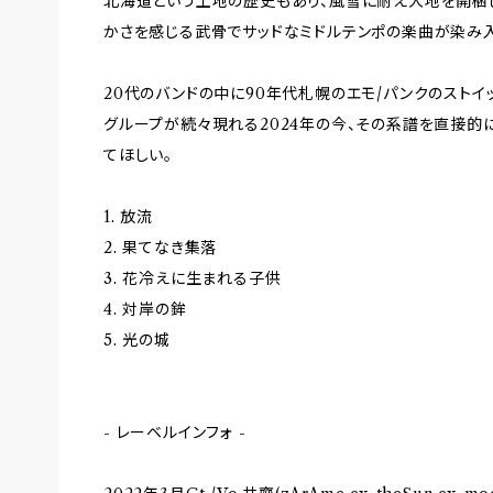
北海道という土地の歴史もあり、風雪に耐え大地を開梱
かさを感じる武骨でサッドなミドルテンポの楽曲が染み入
20代のバンドの中に90年代札幌のエモ/パンクのスト
グループが続々現れる2024年の今、その系譜を直接的
てほしい。
1. 放流
2. 果てなき集落
3. 花冷えに生まれる子供
4. 対岸の鉾
5. 光の城
- レーベルインフォ -