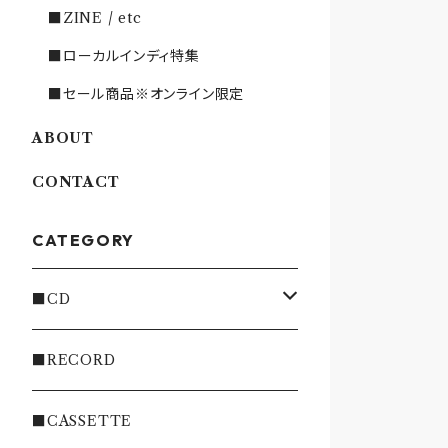
■ZINE / etc
■ローカルインディ特集
■セール商品※オンライン限定
ABOUT
CONTACT
CATEGORY
■CD
・INDIE
■RECORD
・EMO/PUNK/POST HC
■CASSETTE