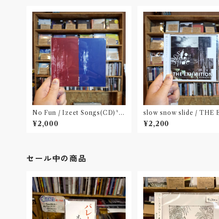
No Fun / Izeet Songs(CD)〝京
slow snow slide / THE
都〟
BITION(CD)〝山形県酒
¥2,000
¥2,200
セール中の商品