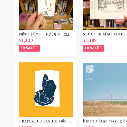
yukue / 『パレードよ、もう一度』
SLUGGER MACHINE :
(TAPE)
CE OUT! / we die if we
¥1,320
¥1,188
t do “DIG”(SPLIT CD
札幌〟
20%OFF
10%OFF
ORANGE POOLSIDE / ubu
kanata / 『Any passing d
(CD作品)〝神奈川・厚木〟
P』(CD作品)〝東京〟