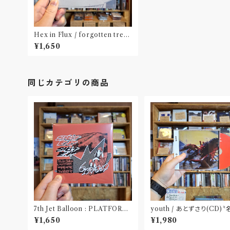
Hex in Flux / forgotten trees
(CD)〝札幌〟
¥1,650
同じカテゴリの商品
7th Jet Balloon : PLATFORM
youth / あとずさり(CD)
SPLIT EP(CD)〝長野〟×〝大阪〟
屋〟
¥1,650
¥1,980