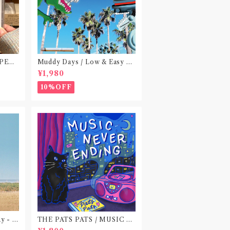
 PEA
Muddy Days / Low & Easy Li
 do no
fe〝東京〟
¥1,980
)〝横浜&
10%OFF
ay - E
THE PATS PATS / MUSIC N
EVER ENDING(CD作品)