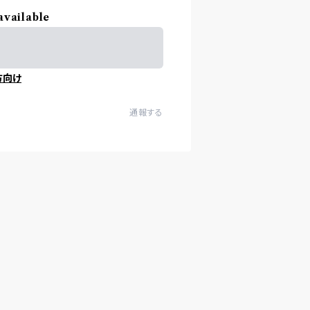
available
方向け
通報する