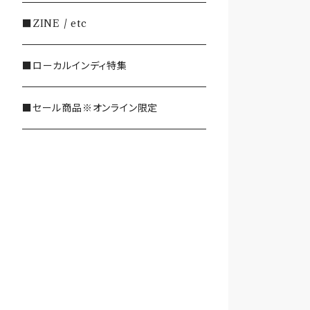
・SHOEGAZE/DREAMPOP/POST
■ZINE / etc
ROCK
■ローカルインディ特集
・OTHER(LOUD/JUNK/RAP/ et
c...)
■セール商品※オンライン限定