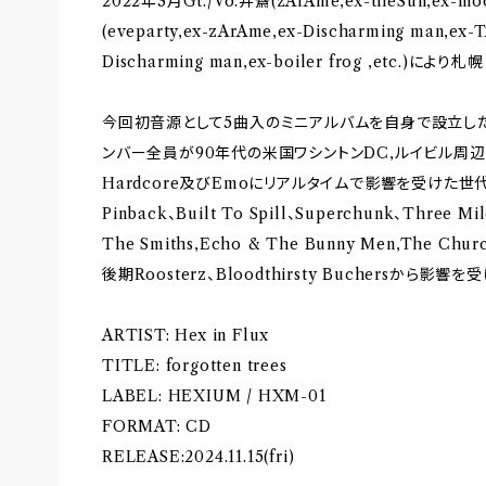
2022年3月Gt./Vo.井齋(zArAme,ex-theSun,ex-mo
(eveparty,ex-zArAme,ex-Discharming man,ex-T
Discharming man,ex-boiler frog ,etc.)によ
今回初音源として5曲入のミニアルバムを自身で設立した
ンバー全員が90年代の米国ワシントンDC,ルイビル周辺
Hardcore及びEmoにリアルタイムで影響を受けた世代で
Pinback、Built To Spill、Superchunk、Three
The Smiths,Echo & The Bunny Men,The
後期Roosterz、Bloodthirsty Buchersか
ARTIST: Hex in Flux
TITLE: forgotten trees
LABEL: HEXIUM / HXM-01
FORMAT: CD
RELEASE:2024.11.15(fri)