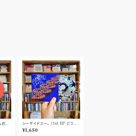
〝名古
シーサイドスー。 / 1st EP どうか
健やかに！(CD)〝静岡県三島市〟
¥1,650