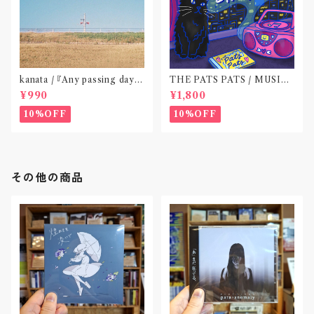
kanata / 『Any passing day -
THE PATS PATS / MUSIC
EP』(CD作品)〝東京〟
NEVER ENDING(CD作品)
¥990
¥1,800
10%OFF
10%OFF
その他の商品