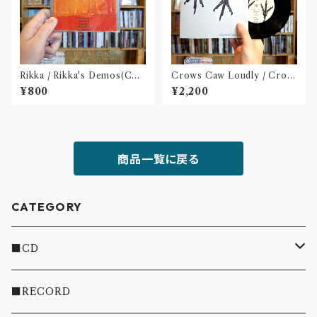
Rikka / Rikka's Demos(CD-
Crows Caw Loudly / Crow
R)
s Caw Loudly(2枚組 7 inch)
¥800
¥2,200
商品一覧に戻る
CATEGORY
■CD
・INDIE
■RECORD