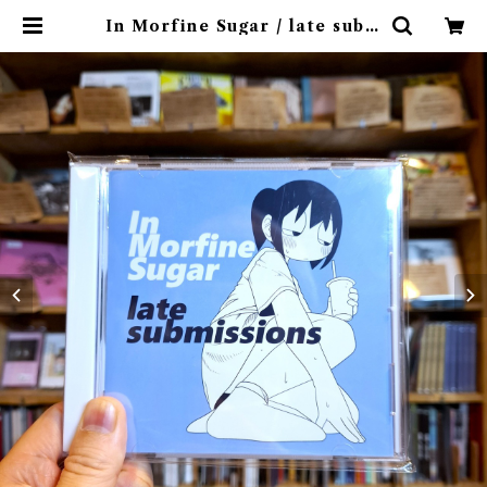
In Morfine Sugar / late subm
issions(CD)〝東京〟 | 9spices di
stro