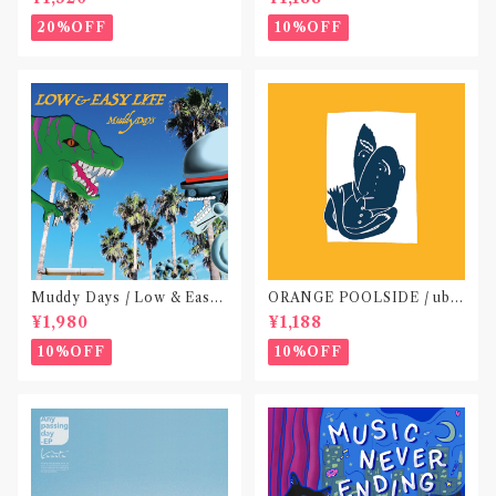
o not do “DIG”(SPLIT CD)
〝横浜&札幌〟
20%OFF
10%OFF
Muddy Days / Low & Easy
ORANGE POOLSIDE / ubu
Life〝東京〟
(CD作品)〝神奈川・厚木〟
¥1,980
¥1,188
10%OFF
10%OFF