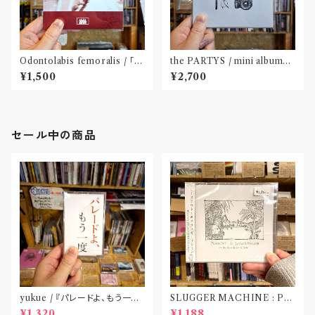
Odontolabis femoralis / ｢先
the PARTYS / mini album
の都市状片」(CD)〝名古屋〟
「NEAR」(CD)〝奈良〟
¥1,500
¥2,700
セール中の商品
yukue / 『パレードよ、もう一度』
SLUGGER MACHINE : PE
(TAPE)
ACE OUT! / we die if we d
¥1,320
¥1,188