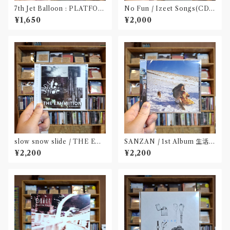
7th Jet Balloon : PLATFOR
No Fun / Izeet Songs(CD)
M SPLIT EP(CD)〝長野〟×
〝京都〟
¥1,650
¥2,000
〝大阪〟
slow snow slide / THE EX
SANZAN / 1st Album 生活の
HIBITION(CD)〝山形県酒田
名残(CD)〝静岡県三島市〟
¥2,200
¥2,200
市〟