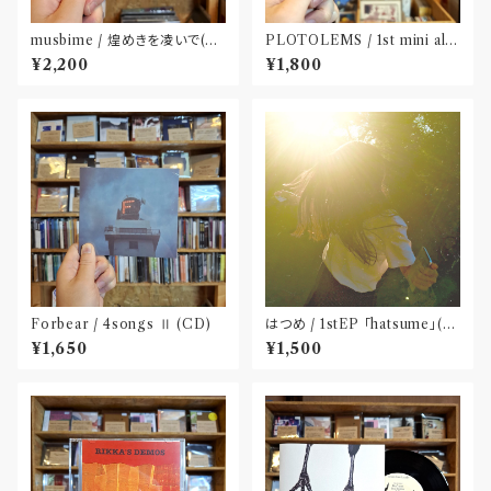
musbime / 煌めきを凌いで(C
PLOTOLEMS / 1st mini alb
D)
um 「para?anomaly」(CD)
¥2,200
¥1,800
Forbear / 4songs Ⅱ (CD)
はつめ / 1stEP 「hatsume」(C
D)〝東京〟
¥1,650
¥1,500