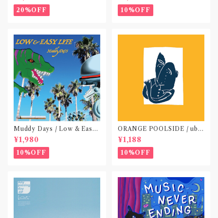
o not do “DIG”(SPLIT CD)
〝横浜&札幌〟
20%OFF
10%OFF
Muddy Days / Low & Easy
ORANGE POOLSIDE / ubu
Life〝東京〟
(CD作品)〝神奈川・厚木〟
¥1,980
¥1,188
10%OFF
10%OFF