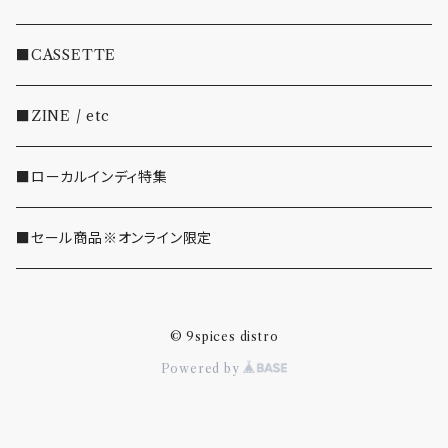
・EMO/PUNK/POST HC
■CASSETTE
・SHOEGAZE/DREAMPOP/POST ROCK
■ZINE / etc
・OTHER(LOUD/JUNK/RAP/ etc...)
■ローカルインディ特集
■セール商品※オンライン限定
© 9spices distro
Powered by