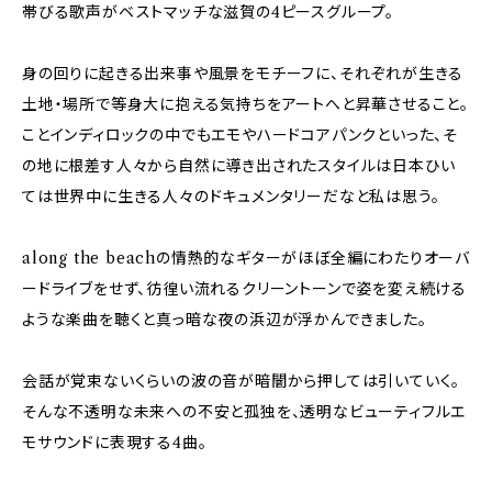
帯びる歌声がベストマッチな滋賀の4ピースグループ。
身の回りに起きる出来事や風景をモチーフに、それぞれが生きる
土地・場所で等身大に抱える気持ちをアートへと昇華させること。
ことインディロックの中でもエモやハードコアパンクといった、そ
の地に根差す人々から自然に導き出されたスタイルは日本ひい
ては世界中に生きる人々のドキュメンタリーだなと私は思う。
along the beachの情熱的なギターがほぼ全編にわたりオーバ
ードライブをせず、彷徨い流れるクリーントーンで姿を変え続ける
ような楽曲を聴くと真っ暗な夜の浜辺が浮かんできました。
会話が覚束ないくらいの波の音が暗闇から押しては引いていく。
そんな不透明な未来への不安と孤独を、透明なビューティフルエ
モサウンドに表現する4曲。