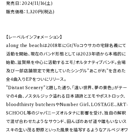
発売日：2024/11/16(土)
販売価格：1,320円(税込)
【レーベルインフォメーション】
along the beachは2018年にGt/Voコウサカの宅録名義にて
活動を開始、現在のバンド形態としては2023年頃から本格的に
始動、滋賀県を中心に活動するエモ/オルタナティブバンド。会場
及び一部店舗限定で発売していたシングル”あこがれ”を含めた
全4曲入りEPをついにリリース。
”Distant Scenery”と題した通り、「遠い世界、夢の景色」がテー
マの４曲、ノスタルジック溢れる日本語詩とエモやポストロック、
bloodthirsty butchersやNumber Girl、LOSTAGE、ART-
SCHOOL等のジャパニーズオルタナに影響を受け、独自の解釈
で混ぜ合わせたようなサウンド、田んぼのあぜ道や誰もいないス
スキの生い茂る野原といった風景を描写するようなアルペジオワ