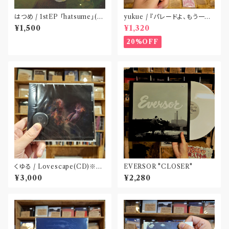
はつめ / 1stEP 「hatsume」(C
yukue / 『パレードよ、もう一度』
D)〝東京〟
(TAPE)
¥1,500
¥1,320
20%OFF
くゆる / Lovescape(CD)※特
EVERSOR "CLOSER"
典 : 缶バッヂ
¥3,000
¥2,280