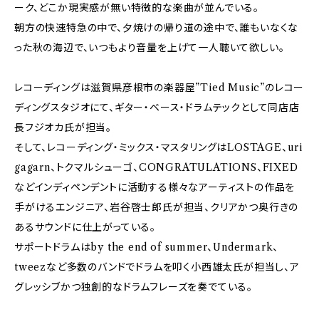
ーク、どこか現実感が無い特徴的な楽曲が並んでいる。
朝方の快速特急の中で、夕焼けの帰り道の途中で、誰もいなくな
った秋の海辺で、いつもより音量を上げて一人聴いて欲しい。
レコーディングは滋賀県彦根市の楽器屋”Tied Music”のレコー
ディングスタジオにて、ギター・ベース・ドラムテックとして同店店
長フジオカ氏が担当。
そして、レコーディング・ミックス・マスタリングはLOSTAGE、uri
gagarn、トクマルシューゴ、CONGRATULATIONS、FIXED
などインディペンデントに活動する様々なアーティストの作品を
手がけるエンジニア、岩谷啓士郎氏が担当、クリアかつ奥行きの
あるサウンドに仕上がっている。
サポートドラムはby the end of summer、Undermark、
tweezなど多数のバンドでドラムを叩く小西雄太氏が担当し、ア
グレッシブかつ独創的なドラムフレーズを奏でている。