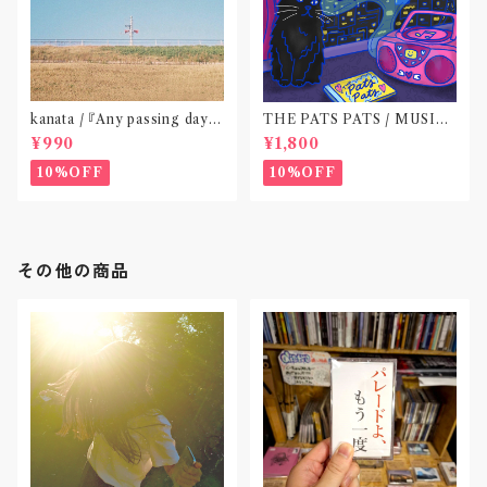
kanata / 『Any passing day -
THE PATS PATS / MUSIC
EP』(CD作品)〝東京〟
NEVER ENDING(CD作品)
¥990
¥1,800
10%OFF
10%OFF
その他の商品