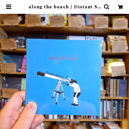
along the beach / Distant Sc
enery(CD)〝滋賀・福井〟 | 9spice
s distro