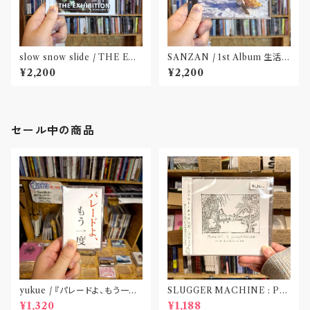
slow snow slide / THE EX
SANZAN / 1st Album 生活の
HIBITION(CD)〝山形県酒田
名残(CD)〝静岡県三島市〟
¥2,200
¥2,200
市〟
セール中の商品
yukue / 『パレードよ、もう一度』
SLUGGER MACHINE : PE
(TAPE)
ACE OUT! / we die if we d
¥1,320
¥1,188