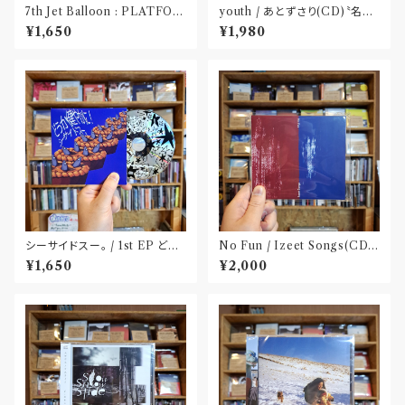
7th Jet Balloon : PLATFOR
youth / あとずさり(CD)〝名古
M SPLIT EP(CD)〝長野〟×
屋〟
¥1,650
¥1,980
〝大阪〟
シーサイドスー。 / 1st EP どう
No Fun / Izeet Songs(CD)
か健やかに！(CD)〝静岡県三島
〝京都〟
¥1,650
¥2,000
市〟