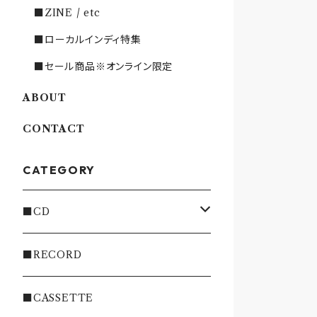
■ZINE / etc
■ローカルインディ特集
■セール商品※オンライン限定
ABOUT
CONTACT
CATEGORY
■CD
・INDIE
■RECORD
・EMO/PUNK/POST HC
■CASSETTE