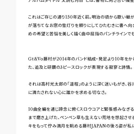
アルバムタイトル"文読む月日"とは、書物に向き合い幾
これはご存じの通り150年近く前。明治の頃から歌い継が
が落ちてなお窓の雪灯りを頼りにしてひたむきに書へ向
めの希望と苦悩を美しく描く曲中屈指のパンチラインでも
Gt&Vo藤村が2014年のバンド結成・発足より10年を
た、追及と研鑽の3ピースロックが表現する寂寥と詩情。
それは高村光太郎の「道程」のように深く迷いもがき、谷
に満たされない心に誰かを求める切なさ。
10曲全編を通じ諦念に俯くスロウコアと緊張感みなぎる
まで磨き上げた、ペンペン草も生えない荒地を想起させ
キをもって佇み満月を眺める藤村JAPANの後ろ姿が私