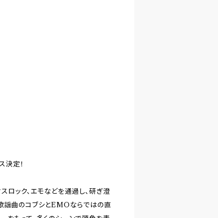
ース決定！
、マスロック、エモなどを通過し、研ぎ澄
歌謡曲のコブシとEMOならではの直