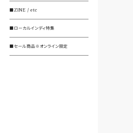
・SHOEGAZE/DREAMPOP/POST
■ZINE / etc
ROCK
■ローカルインディ特集
・OTHER(LOUD/JUNK/RAP/ et
c...)
■セール商品※オンライン限定