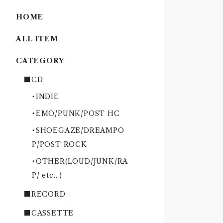
HOME
ALL ITEM
CATEGORY
■CD
・INDIE
・EMO/PUNK/POST HC
・SHOEGAZE/DREAMPO
P/POST ROCK
・OTHER(LOUD/JUNK/RA
P/ etc...)
■RECORD
■CASSETTE