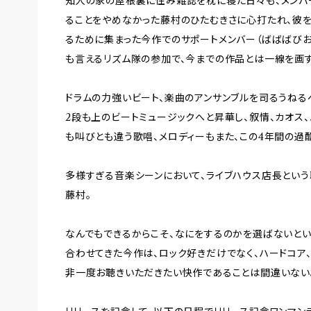
知人の家の屋根裏に住み雑誌を枕に寝た日々も、メンバ
ることをやめなかった藤村のひたむきさに心打たれ、彼
るために集まった今作でのサポートメンバー（ばばばびお/
も言えるリズム隊の参加で、今までの作品とは一線を画
ドラムの力強いビート、楽曲のアンサンブルを司るうねるベ
2段も上のビートミュージックへと昇華し、叙情、カオス、
も叫びとも違う歌唱、メロディーもまた、この4年間の過
多様すぎる音楽シーンにおいて、ライブハウス店長とい
藤村。
なんでもできるからこそ、なにをするのかを選ばないとい
合わせてきた今作は、ロック好きだけでなく、ハードコア
非一度お聴きいただきたい快作であることは間違いない