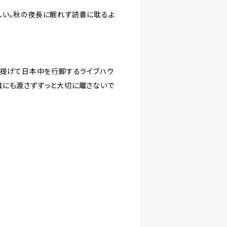
しい。秋の夜長に眠れず読書に耽るよ
っ提げて日本中を行脚するライブハウ
誰にも渡さずずっと大切に離さないで