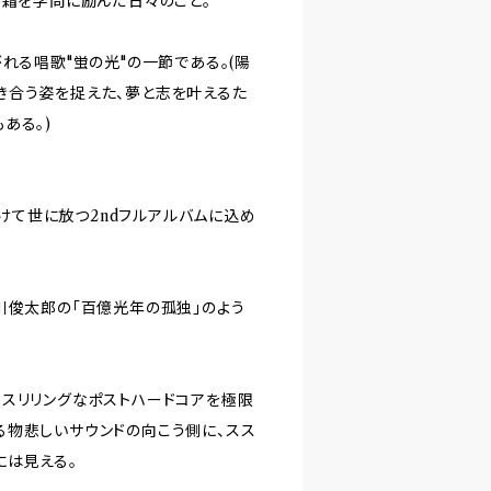
星霜を学問に励んだ日々のこと。
れる唱歌"蛍の光"の一節である。(陽
き合う姿を捉えた、夢と志を叶えるた
ある。)
かけて世に放つ2ndフルアルバムに込め
川俊太郎の「百億光年の孤独」のよう
スリリングなポストハードコアを極限
る物悲しいサウンドの向こう側に、スス
には見える。