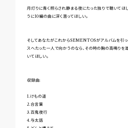
月灯りに青く照らされ静まる夜にたった独りで聴いてほ
うに10編の曲に深く潜ってほしい。
そしてあなたがこれからSEMENTOSがアルバムを引
スへたった一人で向かうのなら、その時の胸の高鳴りを
いてほしい。
収録曲:
1.けもの道
2.合言葉
3.百鬼夜行
4.与太話