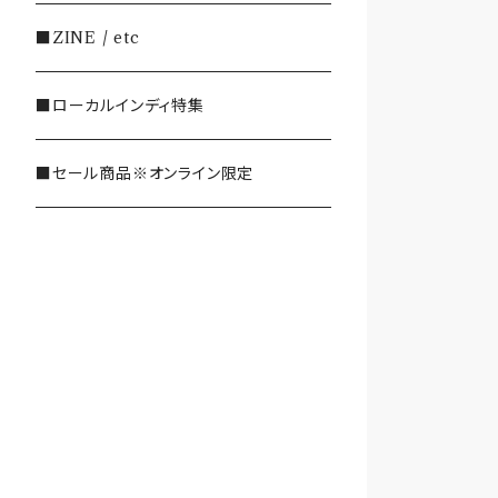
・SHOEGAZE/DREAMPOP/POST
■ZINE / etc
ROCK
■ローカルインディ特集
・OTHER(LOUD/JUNK/RAP/ et
c...)
■セール商品※オンライン限定