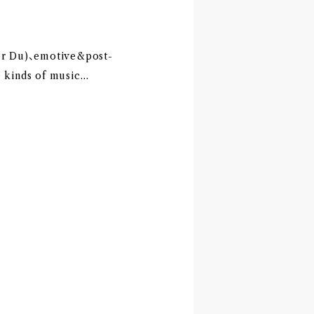
er Du)、emotive&post-
 kinds of music…