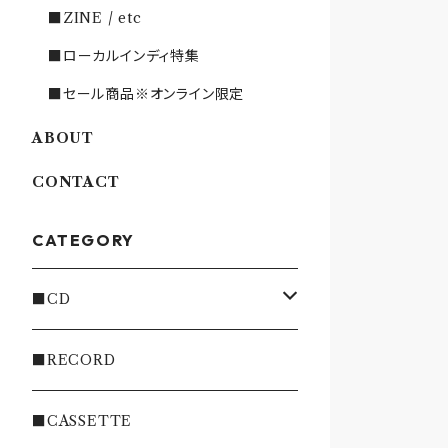
■ZINE / etc
■ローカルインディ特集
■セール商品※オンライン限定
ABOUT
CONTACT
CATEGORY
■CD
・INDIE
■RECORD
・EMO/PUNK/POST HC
■CASSETTE