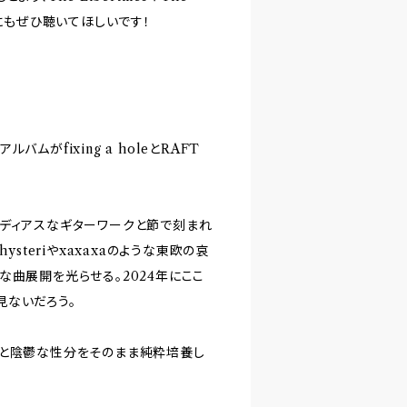
ンにもぜひ聴いてほしいです！
バムがfixing a holeとRAFT
くメロディアスなギターワークと節で刻まれ
hysteriやxaxaxaのような東欧の哀
な曲展開を光らせる。2024年にここ
見ないだろう。
さと陰鬱な性分をそのまま純粋培養し