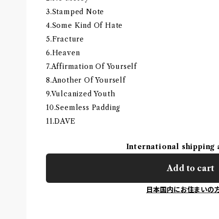
3.Stamped Note
4.Some Kind Of Hate
5.Fracture
6.Heaven
7.Affirmation Of Yourself
8.Another Of Yourself
9.Vulcanized Youth
10.Seemless Padding
11.DAVE
International shipping 
Add to cart
日本国内にお住まいの