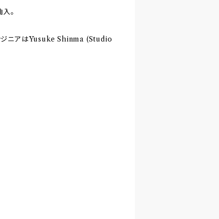
曲入。
Yusuke Shinma (Studio