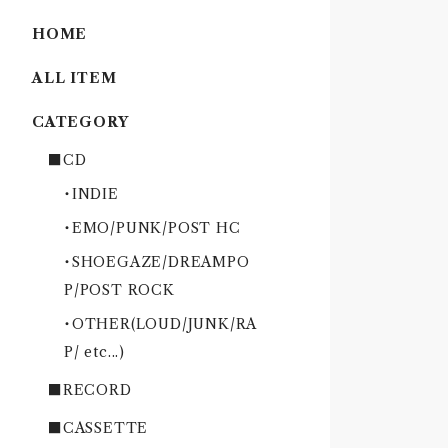
HOME
ALL ITEM
CATEGORY
■CD
・INDIE
・EMO/PUNK/POST HC
・SHOEGAZE/DREAMPO
P/POST ROCK
・OTHER(LOUD/JUNK/RA
P/ etc...)
■RECORD
■CASSETTE