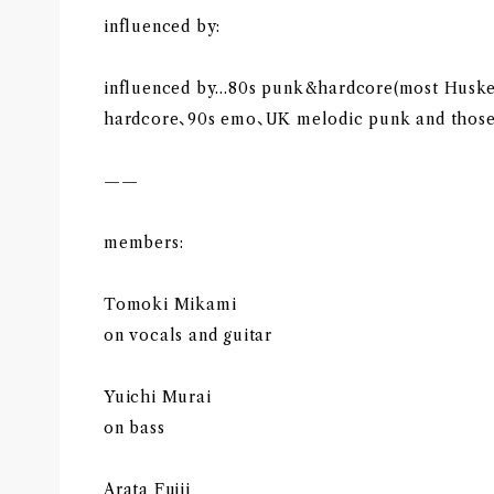
influenced by:
influenced by…80s punk&hardcore(most Husk
hardcore、90s emo、UK melodic punk and those
——
members:
Tomoki Mikami
on vocals and guitar
Yuichi Murai
on bass
Arata Fujii