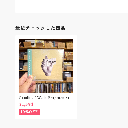
最近チェックした商品
Catalina / Walls,Fragments(C
D)
¥1,584
10%OFF