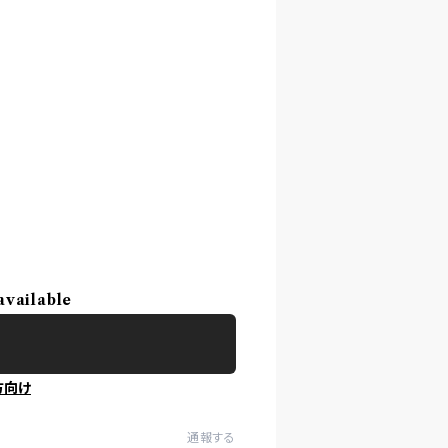
available
方向け
通報する