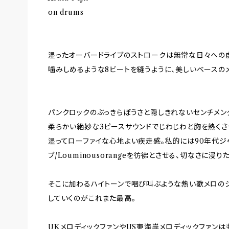
on drums
湿ったオーバードライブのストロークは無常な日々への虚
噛みしめるような8ビートを縫うように、美しいベースの
パンクロックのぶっきらぼうさと隠しきれないセンチメン
柔らかい絶妙な3ピースサウンドでじわじわと胸を熱くさせるメ
湿ってローファイな心地よい疾走感。私的には90年代ジ
ブ/Louminousorangeを彷彿とさせる、切なさに浸り
そこに加わるハイトーンで咽び叫ぶような熱い歌メロの
していくのがこれまた最高。
UKメロディックファンやUS東海岸メロディックファンはもとより