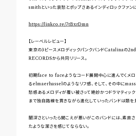
smithといった哀愁とポップさあるインディロックファ
https://linkco.re/7tBxrDmn
【レーベルレビュー】
東京の3ピースメロディックパンクバンドCatalinaの2ndアル
RECORDSから共同リリース。
初期face to faceようなコード展開中心に進んで
るelmaerhasselのようなリフ感、そして、その中にmass
愁感あるメロディが覆い被さって絶妙かつドラマティック
まで独自路線を貫きながら進化していったバンドは類を
闇深さといったら聞こえが悪いがこのバンドには、素直
たような潔さを感じてならない。