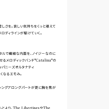
しさを。哀しい気持ちをくっと堪えて
メロディラインが駆けていく。
タルで繊細な内面を、ノイジーなのに
ロディックバンド"Catalina"の
ャパニーズオルタナティ
たくなるエモみ。
シングアロングパートが更に胸を焦が
、The LibertinesやThe