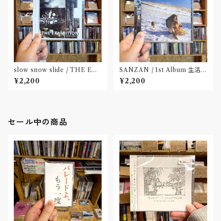
slow snow slide / THE EX
SANZAN / 1st Album 生活の
HIBITION(CD)〝山形県酒田
名残(CD)〝静岡県三島市〟
¥2,200
¥2,200
市〟
セール中の商品