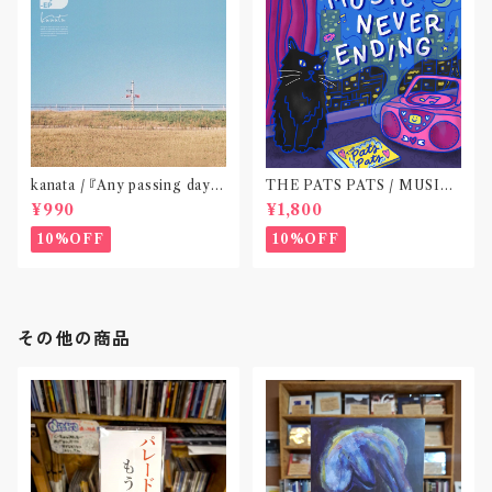
kanata / 『Any passing day -
THE PATS PATS / MUSIC
EP』(CD作品)〝東京〟
NEVER ENDING(CD作品)
¥990
¥1,800
10%OFF
10%OFF
その他の商品