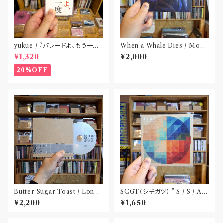
yukue / 『パレードよ、もう一度』
When a Whale Dies / Moby
(TAPE)
Dick(CD)
¥1,320
¥2,000
20%OFF
Butter Sugar Toast / Long
SCGT（シチガツ） ” S / S / A /
Play I(CD)
W”(CD)
¥2,200
¥1,650