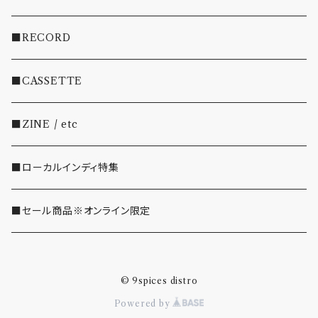
・INDIE
■RECORD
・EMO/PUNK/POST HC
■CASSETTE
・SHOEGAZE/DREAMPOP/POST ROCK
■ZINE / etc
・OTHER(LOUD/JUNK/RAP/ etc...)
■ローカルインディ特集
■セール商品※オンライン限定
© 9spices distro
Powered by