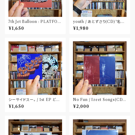
7th Jet Balloon : PLATFOR
youth / あとずさり(CD)〝名古
M SPLIT EP(CD)〝長野〟×
屋〟
¥1,650
¥1,980
〝大阪〟
シーサイドスー。 / 1st EP どう
No Fun / Izeet Songs(CD)
か健やかに！(CD)〝静岡県三島
〝京都〟
¥1,650
¥2,000
市〟