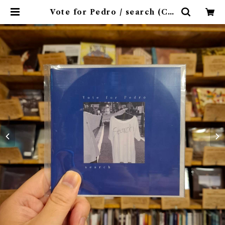
Vote for Pedro / search (CD
-R)"高円寺" | 9spices distro