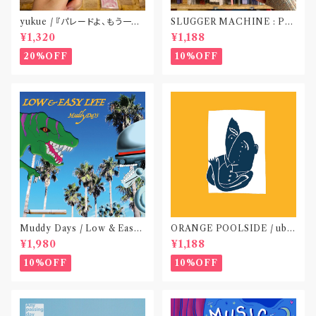
yukue / 『パレードよ、もう一度』
SLUGGER MACHINE : PE
(TAPE)
ACE OUT! / we die if we d
¥1,320
¥1,188
o not do “DIG”(SPLIT CD)
〝横浜&札幌〟
20%OFF
10%OFF
Muddy Days / Low & Easy
ORANGE POOLSIDE / ubu
Life〝東京〟
(CD作品)〝神奈川・厚木〟
¥1,980
¥1,188
10%OFF
10%OFF