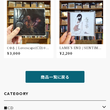
くゆる / Lovescape(CD)※特
LAMB’S END / SENTIME
典 : 缶バッヂ
NT(CD)
¥3,000
¥2,200
商品一覧に戻る
CATEGORY
■CD