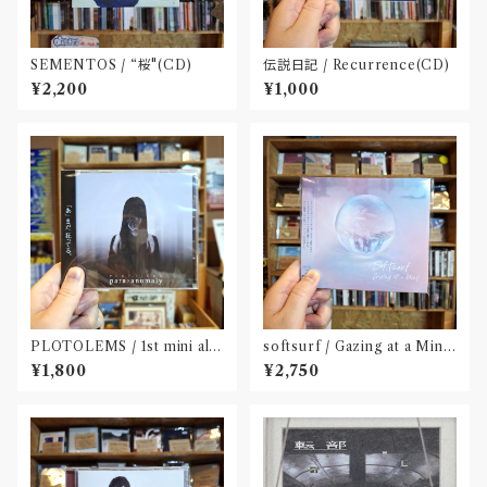
SEMENTOS / “桜"(CD)
伝説日記 / Recurrence(CD)
¥2,200
¥1,000
PLOTOLEMS / 1st mini alb
softsurf / Gazing at a Mind
um 「para?anomaly」(CD)
(CD)〝名古屋〟
¥1,800
¥2,750