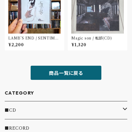
LAMB’S END / SENTIME
Magic son / 転部(CD)
NT(CD)
¥2,200
¥1,320
商品一覧に戻る
CATEGORY
■CD
・INDIE
■RECORD