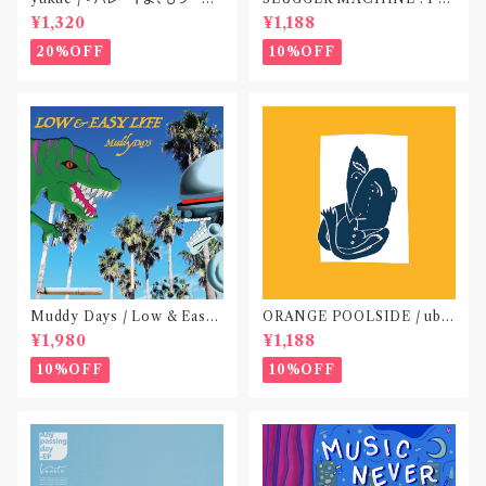
(TAPE)
ACE OUT! / we die if we d
¥1,320
¥1,188
o not do “DIG”(SPLIT CD)
〝横浜&札幌〟
20%OFF
10%OFF
Muddy Days / Low & Easy
ORANGE POOLSIDE / ubu
Life〝東京〟
(CD作品)〝神奈川・厚木〟
¥1,980
¥1,188
10%OFF
10%OFF