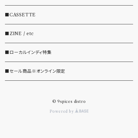
・EMO/PUNK/POST HC
■CASSETTE
・SHOEGAZE/DREAMPOP/POST ROCK
■ZINE / etc
・OTHER(LOUD/JUNK/RAP/ etc...)
■ローカルインディ特集
■セール商品※オンライン限定
© 9spices distro
Powered by