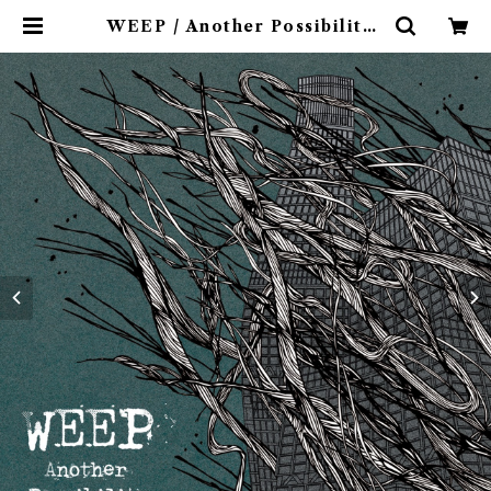
WEEP / Another Possibility |
9spices distro