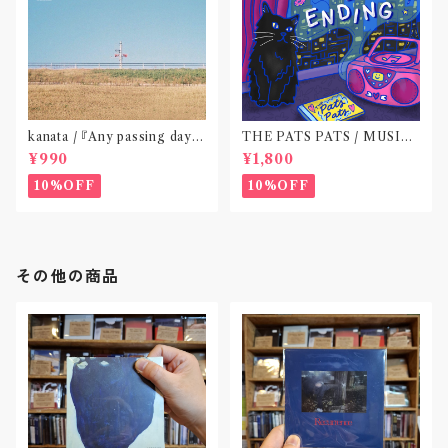
kanata / 『Any passing day -
THE PATS PATS / MUSIC
EP』(CD作品)〝東京〟
NEVER ENDING(CD作品)
¥990
¥1,800
10%OFF
10%OFF
その他の商品