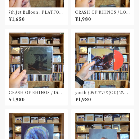
7th Jet Balloon : PLATFOR
CRASH OF RHINOS / LOG
M SPLIT EP(CD)〝長野〟×
BOOK(CD)
¥1,650
¥1,980
〝大阪〟
CRASH OF RHINOS / Dist
youth / あとずさり(CD)〝名古
al(CD)
屋〟
¥1,980
¥1,980