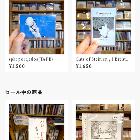
split port/talos(TAPE)
Cats of Steinlen / I Breathe
Next to You(tape)※特典:un
¥1,500
¥1,650
gulateステッカー
セール中の商品