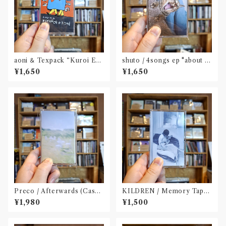
aoni ＆ Texpack “Kuroi Ech
shuto / 4songs ep "about s
oes”(tape)
mall creature(s)"(cassette/
¥1,650
¥1,650
DLcode + mini ZINE付き)
Preco / Afterwards (Casse
KILDREN / Memory Tape
tte Tape)
(cassette/ダウンロードQRコ
¥1,980
¥1,500
ード封入)