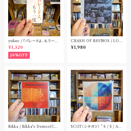
yukue / 『パレードよ、もう一度』
CRASH OF RHINOS / LOG
(TAPE)
BOOK(CD)
¥1,320
¥1,980
20%OFF
Rikka / Rikka's Demos(CD-
SCGT（シチガツ） ” S / S / A /
R)
W”(CD)