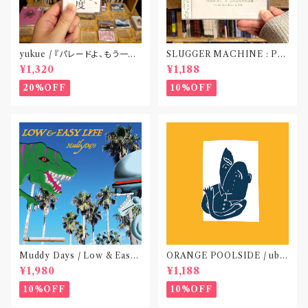
yukue / 『パレードよ、もう一度』
SLUGGER MACHINE : PE
(TAPE)
ACE OUT! / we die if we d
¥1,320
¥1,188
o not do “DIG”(SPLIT CD)
〝横浜&札幌〟
20%OFF
10%OFF
Muddy Days / Low & Easy
ORANGE POOLSIDE / ubu
Life〝東京〟
(CD作品)〝神奈川・厚木〟
¥1,980
¥1,188
10%OFF
10%OFF