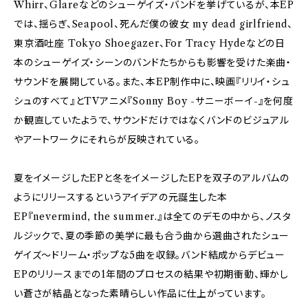
Whirr、Glareなどのシューゲイズ・バンドを挙げているが、本EP
では、揺らぎ、Seapool、死んだ僕の彼女 my dead girlfriend、
東京酒吐座 Tokyo Shoegazer、For Tracy Hydeなどの日
本のシューゲイズ・シーンのバンドたちからも影響を受けた楽曲・
サウンドを展開している。また、本EP制作中に、映画『リリイ・シュ
シュのすべて』とTVアニメ『Sonny Boy -サニーボーイ-』を何度
か観直していたようで、サウンドだけではなくバンドのビジュアル
やアートワークにそれらが反映されている。
夏をイメージしたEPと冬をイメージしたEPを双子のアルバムの
ようにリリースするというアイデアの元誕生した本
EP『nevermind, the summer.』は全てのデモの中から、ノスタ
ルジックで、夏の季節の美学に最も合う曲から選曲されたシュー
ゲイズ〜ドリーム・ポップな5曲を収録。バンド結成からデビュー
EPのリリースまでの1年間のプロセスの結果や初期衝動、輝かし
い蒼さが結晶となった素晴らしい作品に仕上がっています。