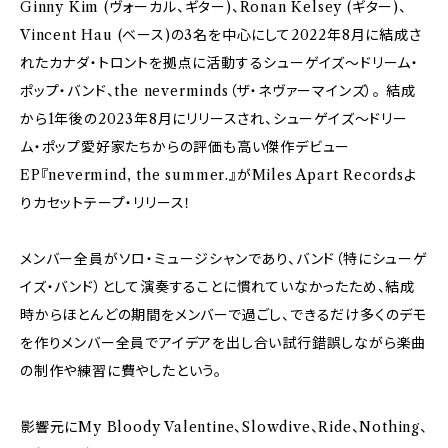
Ginny Kim (ヴォーカル、ギター)、Ronan Kelsey (ギター)、
Vincent Hau (ベース)の3名を中心にして2022年8月に結成さ
れたカナダ・トロントを拠点に活動するシューゲイズ〜ドリーム・
ポップ・バンド、the neverminds（ザ・ネヴァーマインズ）。 結成
から1年後の2023年8月にリリースされ、シューゲイズ〜ドリー
ム・ポップ愛好家たちからの評価も高い傑作デビュー
EP『nevermind, the summer.』がMiles Apart Recordsよ
りカセットテープ・リリース！
メンバー全員がソロ・ミュージシャンであり、バンド（特にシューゲ
イズ・バンド）として演奏することに慣れていなかったため、結成
時からほとんどの期間をメンバーで過ごし、できるだけ多くのデモ
を作りメンバー全員でアイデアを出し合い試行錯誤しながら楽曲
の制作や練習に費やしたという。
影響元にMy Bloody Valentine、Slowdive、Ride、Nothing、