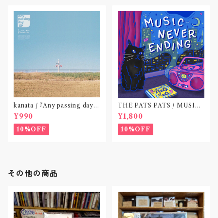
kanata / 『Any passing day -
THE PATS PATS / MUSIC
EP』(CD作品)〝東京〟
NEVER ENDING(CD作品)
¥990
¥1,800
10%OFF
10%OFF
その他の商品