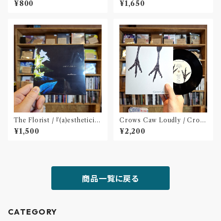
¥800
¥1,650
The Florist / 『(a)estheticis
Crows Caw Loudly / Crow
m』(CD)※特典:ステッカー付
s Caw Loudly(2枚組 7 inch)
¥1,500
¥2,200
商品一覧に戻る
CATEGORY