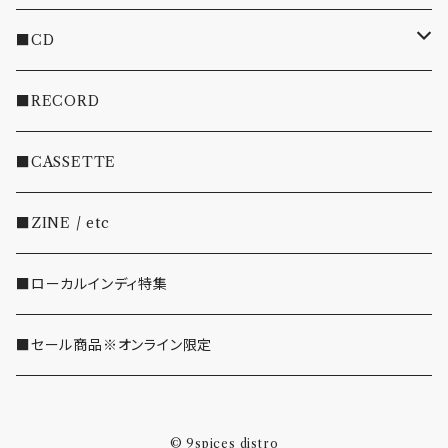
■CD
・INDIE
■RECORD
・EMO/PUNK/POST HC
■CASSETTE
・SHOEGAZE/DREAMPOP/POST ROCK
■ZINE / etc
・OTHER(LOUD/JUNK/RAP/ etc...)
■ローカルインディ特集
■セール商品※オンライン限定
© 9spices distro