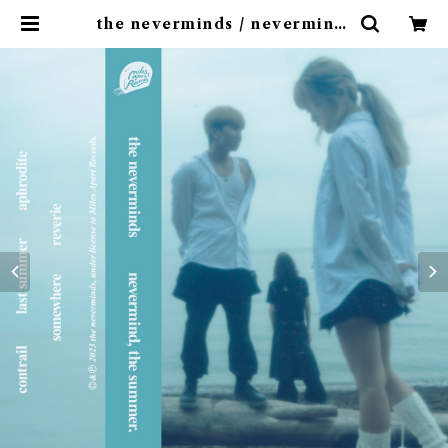
the neverminds / nevermind,
the summer.(cassette) | 9spi
ces distro