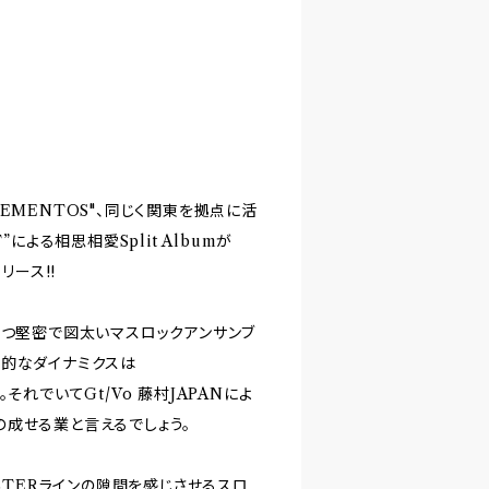
EMENTOS"、同じく関東を拠点に活
による相思相愛Split Albumが
リース!!
且つ堅密で図太いマスロックアンサンブ
気的なダイナミクスは
。それでいてGt/Vo 藤村JAPANによ
成せる業と言えるでしょう。
USTERラインの隙間を感じさせるスロ