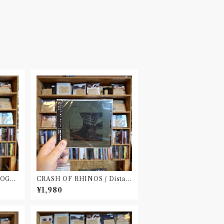
LOGB
CRASH OF RHINOS / Distal
(CD)
¥1,980