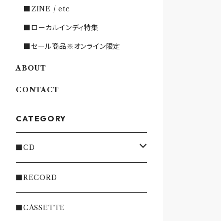
■ZINE / etc
■ローカルインディ特集
■セール商品※オンライン限定
ABOUT
CONTACT
CATEGORY
■CD
・INDIE
■RECORD
・EMO/PUNK/POST HC
■CASSETTE