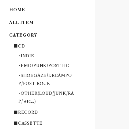
HOME
ALL ITEM
CATEGORY
■CD
・INDIE
・EMO/PUNK/POST HC
・SHOEGAZE/DREAMPO
P/POST ROCK
・OTHER(LOUD/JUNK/RA
P/ etc...)
■RECORD
■CASSETTE