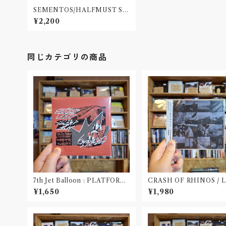
SEMENTOS/HALFMUST SP
LIT ALBUM "KURASHI BEA
¥2,200
TS"(CD)
同じカテゴリの商品
7th Jet Balloon : PLATFORM
CRASH OF RHINOS / 
SPLIT EP(CD)〝長野〟×〝大阪〟
OOK(CD)
¥1,650
¥1,980