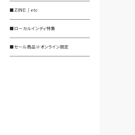
・SHOEGAZE/DREAMPOP/POST
■ZINE / etc
ROCK
■ローカルインディ特集
・OTHER(LOUD/JUNK/RAP/ et
c...)
■セール商品※オンライン限定