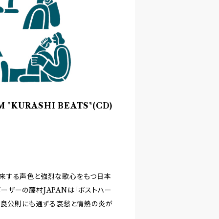
 "KURASHI BEATS"(CD)
き来する声色と強烈な歌心をもつ日本
ポーザーの藤村JAPANは「ポストハー
世良公則にも通ずる哀愁と情熱の炎が