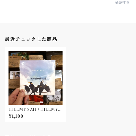
通報する
最近チェックした商品
HILLMYNAH / HILLMYN
AH2(CD)〝吉祥寺〟
¥1,100