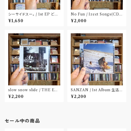
シーサイドスー。 / 1st EP どう
No Fun / Izeet Songs(CD)
か健やかに！(CD)〝静岡県三島
〝京都〟
¥1,650
¥2,000
市〟
slow snow slide / THE EX
SANZAN / 1st Album 生活の
HIBITION(CD)〝山形県酒田
名残(CD)〝静岡県三島市〟
¥2,200
¥2,200
市〟
セール中の商品