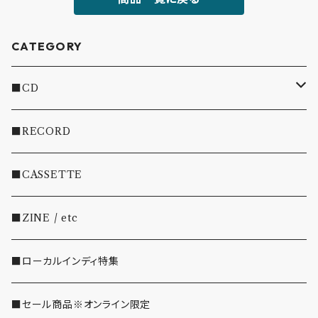
CATEGORY
■CD
・INDIE
■RECORD
・EMO/PUNK/POST HC
■CASSETTE
・SHOEGAZE/DREAMPOP/POST ROCK
■ZINE / etc
・OTHER(LOUD/JUNK/RAP/ etc...)
■ローカルインディ特集
■セール商品※オンライン限定