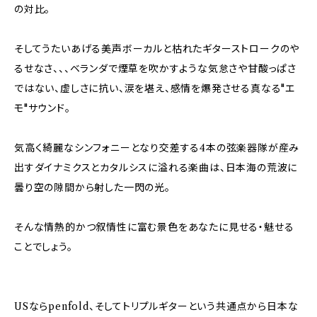
の対比。
そしてうたいあげる美声ボーカルと枯れたギターストロークのや
るせなさ、、、ベランダで煙草を吹かすような気怠さや甘酸っぱさ
ではない、虚しさに抗い、涙を堪え、感情を爆発させる真なる"エ
モ"サウンド。
気高く綺麗なシンフォニーとなり交差する4本の弦楽器隊が産み
出すダイナミクスとカタルシスに溢れる楽曲は、日本海の荒波に
曇り空の隙間から射した一閃の光。
そんな情熱的かつ叙情性に富む景色をあなたに見せる・魅せる
ことでしょう。
USならpenfold、そしてトリプルギターという共通点から日本な