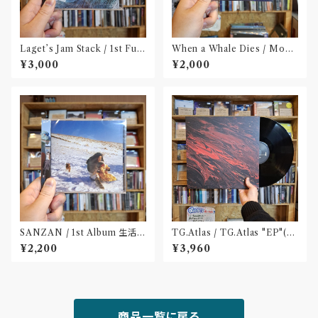
Laget’s Jam Stack / 1st Full
When a Whale Dies / Moby
Album『有限の中の永遠』(CD)
Dick(CD)
¥3,000
¥2,000
SANZAN / 1st Album 生活の
TG.Atlas / TG.Atlas "EP"(12
名残(CD)〝静岡県三島市〟
inch)〝旭川〟
¥2,200
¥3,960
商品一覧に戻る