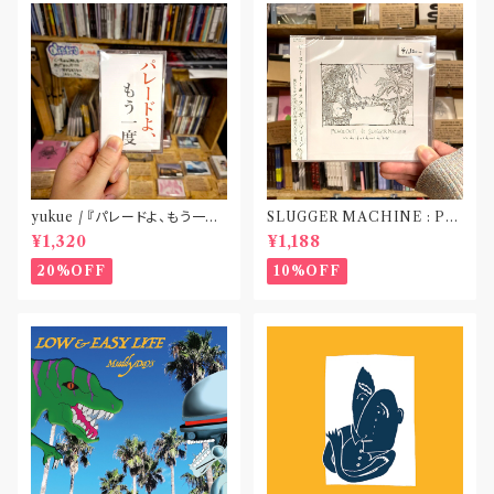
yukue / 『パレードよ、もう一度』
SLUGGER MACHINE : PE
(TAPE)
ACE OUT! / we die if we d
¥1,320
¥1,188
o not do “DIG”(SPLIT CD)
〝横浜&札幌〟
20%OFF
10%OFF