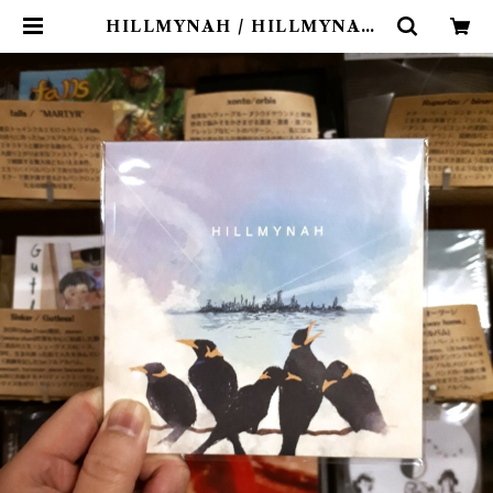
HILLMYNAH / HILLMYNAH2
(CD)〝吉祥寺〟 | 9spices distro