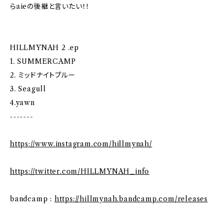
らaieの後継と言いたい！！
HILLMYNAH 2 .ep
1. SUMMERCAMP
2. ミッドナイトブルー
3. Seagull
4.yawn
-------
https://www.instagram.com/hillmynah/
https://twitter.com/HILLMYNAH_info
bandcamp :
https://hillmynah.bandcamp.com/releases