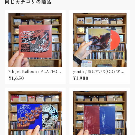
同じカテゴリの商品
7th Jet Balloon : PLATFOR
youth / あとずさり(CD)〝名古
M SPLIT EP(CD)〝長野〟×
屋〟
¥1,650
¥1,980
〝大阪〟