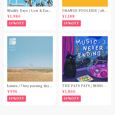
Muddy Days / Low & Easy
ORANGE POOLSIDE / ubu
Life〝東京〟
(CD作品)〝神奈川・厚木〟
¥1,980
¥1,188
10%OFF
10%OFF
kanata / 『Any passing day -
THE PATS PATS / MUSIC
EP』(CD作品)〝東京〟
NEVER ENDING(CD作品)
¥990
¥1,800
10%OFF
10%OFF