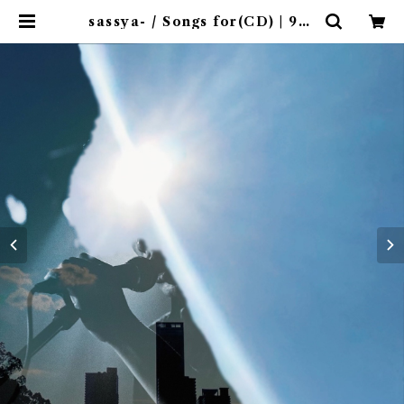
sassya- / Songs for(CD) | 9sp
ices distro