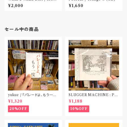
Dick(CD)
¥2,000
¥1,650
セール中の商品
yukue / 『パレードよ、もう一度』
SLUGGER MACHINE : PE
(TAPE)
ACE OUT! / we die if we d
¥1,320
¥1,188
o not do “DIG”(SPLIT CD)
〝横浜&札幌〟
20%OFF
10%OFF