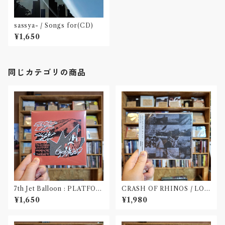
sassya- / Songs for(CD)
¥1,650
同じカテゴリの商品
7th Jet Balloon : PLATFOR
CRASH OF RHINOS / LOG
M SPLIT EP(CD)〝長野〟×
BOOK(CD)
¥1,650
¥1,980
〝大阪〟