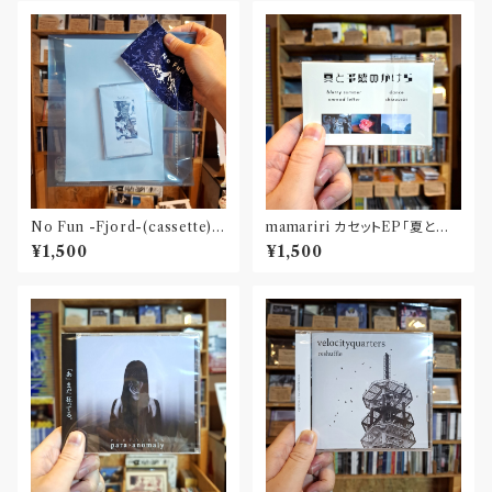
No Fun -Fjord-(cassette)
mamariri カセットEP「夏と予
〝京都〟
感のかけら」
¥1,500
¥1,500