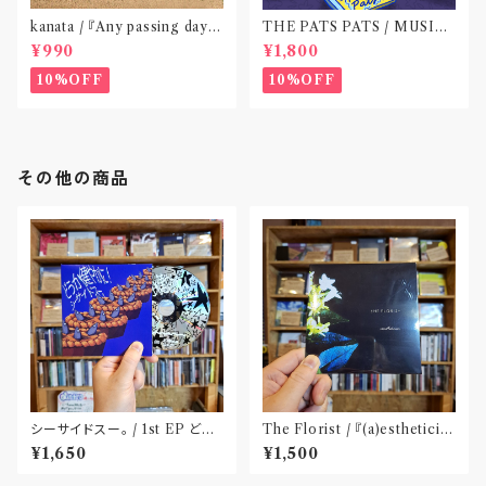
kanata / 『Any passing day -
THE PATS PATS / MUSIC
EP』(CD作品)〝東京〟
NEVER ENDING(CD作品)
¥990
¥1,800
10%OFF
10%OFF
その他の商品
シーサイドスー。 / 1st EP どう
The Florist / 『(a)estheticis
か健やかに！(CD)〝静岡県三島
m』(CD)※特典:ステッカー付
¥1,650
¥1,500
市〟