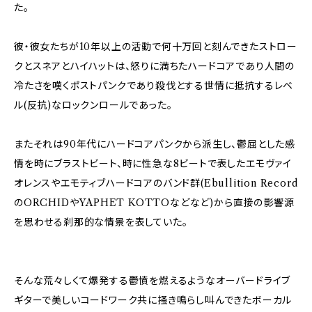
た。
彼・彼女たちが10年以上の活動で何十万回と刻んできたストロー
クとスネアとハイハットは、怒りに満ちたハードコアであり人間の
冷たさを嘆くポストパンクであり殺伐とする世情に抵抗するレベ
ル(反抗)なロックンロールであった。
またそれは90年代にハードコアパンクから派生し、鬱屈とした感
情を時にブラストビート、時に性急な8ビートで表したエモヴァイ
オレンスやエモティブハードコアのバンド群(Ebullition Record
のORCHIDやYAPHET KOTTOなどなど)から直接の影響源
を思わせる刹那的な情景を表していた。
そんな荒々しくて爆発する鬱憤を燃えるようなオーバードライブ
ギターで美しいコードワーク共に掻き鳴らし叫んできたボーカル