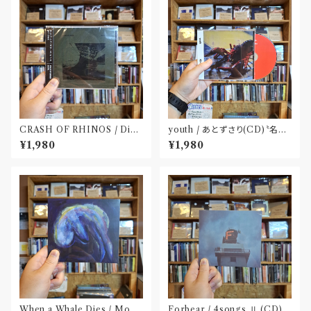
CRASH OF RHINOS / Dist
youth / あとずさり(CD)〝名古
al(CD)
屋〟
¥1,980
¥1,980
When a Whale Dies / Moby
Forbear / 4songs Ⅱ (CD)