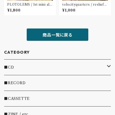
PLOTOLEMS / 1st mini alb
velocityquarters / reshuffl
um 「para?anomaly」(CD)
e(CD※ダウンロードカード付
¥1,800
¥1,000
属)〝長野〟
商品一覧に戻る
CATEGORY
■CD
・INDIE
■RECORD
・EMO/PUNK/POST HC
■CASSETTE
・SHOEGAZE/DREAMPOP/POST ROCK
■ZINE / etc