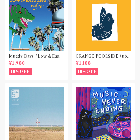
Muddy Days / Low & Easy
ORANGE POOLSIDE / ubu
Life〝東京〟
(CD作品)〝神奈川・厚木〟
¥1,980
¥1,188
10%OFF
10%OFF