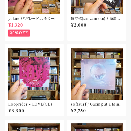
yukue / 『パレードよ、もう一度』
散▽巡(sanzameku) / 渦流に
(TAPE)
鳴く(CD : 特典ステッカー付属 )
¥1,320
¥2,000
〝大阪〟
20%OFF
Looprider - LOVE(CD)
softsurf / Gazing at a Mind
(CD)〝名古屋〟
¥3,300
¥2,750