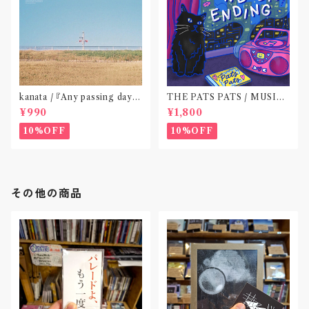
kanata / 『Any passing day -
THE PATS PATS / MUSIC
EP』(CD作品)〝東京〟
NEVER ENDING(CD作品)
¥990
¥1,800
10%OFF
10%OFF
その他の商品