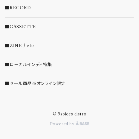
・INDIE
■RECORD
・EMO/PUNK/POST HC
■CASSETTE
・SHOEGAZE/DREAMPOP/POST ROCK
■ZINE / etc
・OTHER(LOUD/JUNK/RAP/ etc...)
■ローカルインディ特集
■セール商品※オンライン限定
© 9spices distro
Powered by