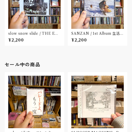
slow snow slide / THE EX
SANZAN / 1st Album 生活の
HIBITION(CD)〝山形県酒田
名残(CD)〝静岡県三島市〟
¥2,200
¥2,200
市〟
セール中の商品