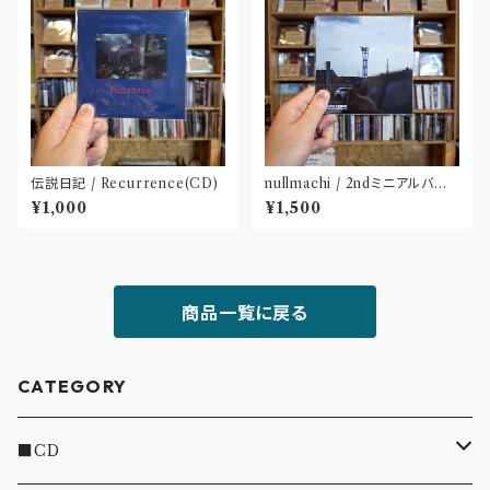
伝説日記 / Recurrence(CD)
nullmachi / 2ndミニアルバム
「逆回転する私小説」(CD)
¥1,000
¥1,500
商品一覧に戻る
CATEGORY
■CD