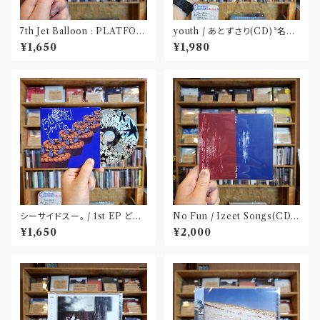
7th Jet Balloon : PLATFOR
youth / あとずさり(CD)〝名古
M SPLIT EP(CD)〝長野〟×
屋〟
¥1,650
¥1,980
〝大阪〟
シーサイドスー。 / 1st EP どう
No Fun / Izeet Songs(CD)
か健やかに！(CD)〝静岡県三島
〝京都〟
¥1,650
¥2,000
市〟