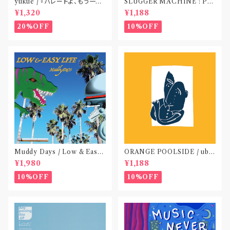
yukue / 『パレードよ、もう一度』
SLUGGER MACHINE : PE
(TAPE)
ACE OUT! / we die if we d
¥1,320
¥1,188
o not do “DIG”(SPLIT CD)
〝横浜&札幌〟
20%OFF
10%OFF
Muddy Days / Low & Easy
ORANGE POOLSIDE / ubu
Life〝東京〟
(CD作品)〝神奈川・厚木〟
¥1,980
¥1,188
10%OFF
10%OFF