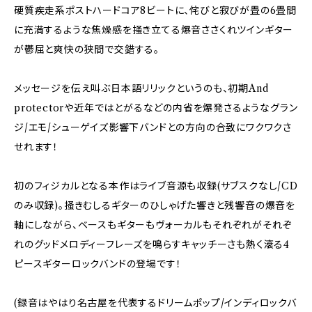
硬質疾走系ポストハードコア8ビートに、侘びと寂びが畳の6畳間
に充満するような焦燥感を掻き立てる爆音ささくれツインギター
が鬱屈と爽快の狭間で交錯する。
メッセージを伝え叫ぶ日本語リリックというのも、初期And
protectorや近年ではとがるなどの内省を爆発さるようなグラン
ジ/エモ/シューゲイズ影響下バンドとの方向の合致にワクワクさ
せれます！
初のフィジカルとなる本作はライブ音源も収録(サブスクなし/CD
のみ収録)。掻きむしるギターのひしゃげた響きと残響音の爆音を
軸にしながら、ベースもギターもヴォーカルもそれぞれがそれぞ
れのグッドメロディーフレーズを鳴らすキャッチーさも熱く滾る4
ピースギターロックバンドの登場です！
(録音はやはり名古屋を代表するドリームポップ/インディロックバ