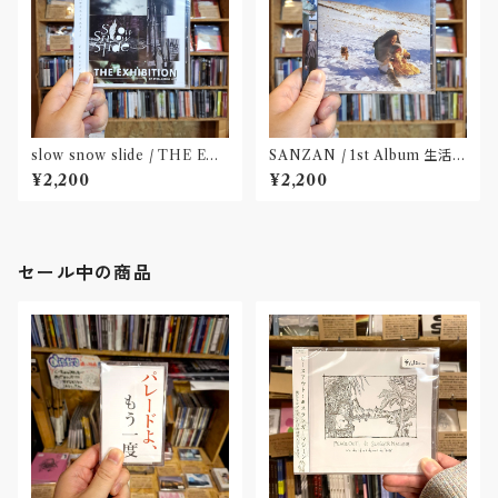
slow snow slide / THE EX
SANZAN / 1st Album 生活の
HIBITION(CD)〝山形県酒田
名残(CD)〝静岡県三島市〟
¥2,200
¥2,200
市〟
セール中の商品