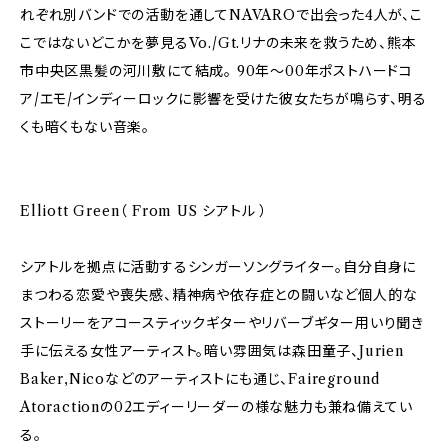
れぞれ別バンドでの活動を通してNAVAROで出会った4人が、こ
こではないどこかを夢見るVo./Gt.リナの未来を救うため、熊本
市中央区黒髪の河川敷にて結成。 90年〜00年ポストハードコ
ア/エモ/インディーロックに影響を受けた彼女たちが鳴らす、明る
くも暗くもない音楽。
Elliott Green（ From US シアトル ）
シアトルを拠点に活動するシンガーソングライター。自分自身に
まつわる恋愛や喪失感、精神病や依存症との闘いなど個人的な
ストーリーをアコースティックギターやリバーブギター用いり聞き
手に伝える女性アーティスト。暗い雰囲気は森田童子、Jurien
Baker,Nicoなどのアーティストにも通じ、Faireground
Atoractionの02エディーリーダーの様な魅力も兼ね備えてい
る。