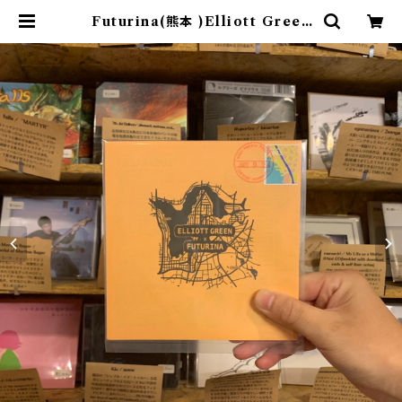
Futurina(熊本 )Elliott Green
(シアトル) / Post Marked Stam
ps #5(スプリットCD) | 9spices d
istro