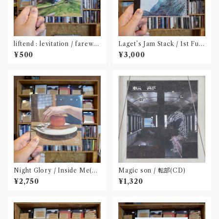
liftend : levitation / farewel
Laget’s Jam Stack / 1st Full
l (CD-R)〝新潟〟
Album『有限の中の永遠』(CD)
¥500
¥3,000
Night Glory / Inside Me(C
Magic son / 転部(CD)
D)〝名古屋〟
¥2,750
¥1,320