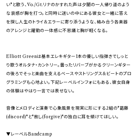
い"と歌う、Vo./Gt.リナのかすれた声は夕闇の一人帰り道のよう
な哀感が胸を打つ。と同時に迷いの中にある彼女と一緒に答え
を探し人生のトライ&エラーに寄り添うような、絡み合う各楽器
のアレンジと躍動の一体感に不思議と胸が軽くなる。
Elliott Greenは基本エレキギター1本の優しい指弾きでしっと
り歌うオルタナ・カントリー。曇ったリバーブがかるクリーンギター
の後ろでそっと楽曲を支えるベースやストリングス&ビートのプロ
グラミングも心地よい。下記レーベルインフォにもある、彼女自身
の体験はやはり一言では表せない。
音像とメロディと演奏で心象風景を現実に形にする2組の"葛藤
(discord)"と"赦し(forgive)"の独白に耳を傾けてほしい。
▼レーベルBandcamp