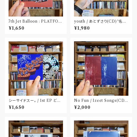
7th Jet Balloon : PLATFOR
youth / あとずさり(CD)〝名古
M SPLIT EP(CD)〝長野〟×
屋〟
¥1,650
¥1,980
〝大阪〟
シーサイドスー。 / 1st EP どう
No Fun / Izeet Songs(CD)
か健やかに！(CD)〝静岡県三島
〝京都〟
¥1,650
¥2,000
市〟