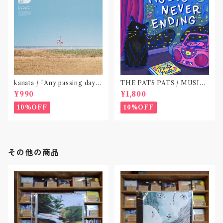
kanata / 『Any passing day -
THE PATS PATS / MUSIC
EP』(CD作品)〝東京〟
NEVER ENDING(CD作品)
¥990
¥1,800
10%OFF
10%OFF
その他の商品