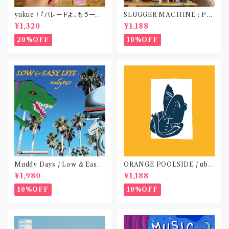
yukue / 『パレードよ、もう一度』
SLUGGER MACHINE : PE
(TAPE)
ACE OUT! / we die if we d
¥1,320
¥1,188
o not do “DIG”(SPLIT CD)
〝横浜&札幌〟
20%OFF
10%OFF
Muddy Days / Low & Easy
ORANGE POOLSIDE / ubu
Life〝東京〟
(CD作品)〝神奈川・厚木〟
¥1,980
¥1,188
10%OFF
10%OFF