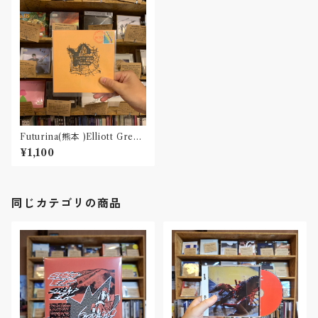
Futurina(熊本 )Elliott Green
(シアトル) / Post Marked Sta
¥1,100
mps #5(スプリットCD)
同じカテゴリの商品