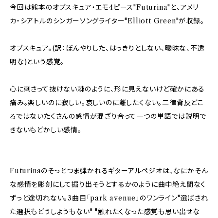
今回は熊本のオブスキュア・エモ4ピース"Futurina"と、アメリ
カ・シアトルのシンガーソングライター"Elliott Green"が収録。
オブスキュア。(訳：ぼんやりした、はっきりとしない、曖昧な、不透
明な)という感覚。
心に刺さって抜けない棘のように、形に見えないけど確かにある
痛み。楽しいのに寂しい。哀しいのに離したくない。二律背反どこ
ろではないたくさんの感情が混ざり合って一つの単語では説明で
きないもどかしい感情。
Futurinaのそっとつま弾かれるギターアルペジオは、なにかそん
な感情を彫刻にして掘り出そうとするかのように曲中絶え間なく
ずっと途切れない。3曲目「park avenue」のワンライン"選ばされ
た選択もどうしようもない" "触れたくなった感覚も思い出せな