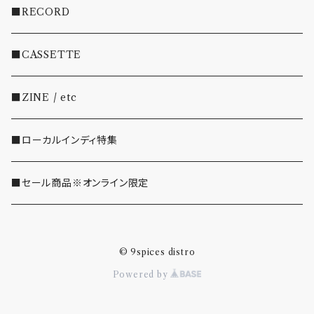
・INDIE
■RECORD
・EMO/PUNK/POST HC
■CASSETTE
・SHOEGAZE/DREAMPOP/POST ROCK
■ZINE / etc
・OTHER(LOUD/JUNK/RAP/ etc...)
■ローカルインディ特集
■セール商品※オンライン限定
© 9spices distro
Powered by