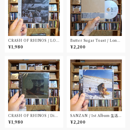
CRASH OF RHINOS / LOG
Butter Sugar Toast / Long
BOOK(CD)
Play I(CD)
¥1,980
¥2,200
CRASH OF RHINOS / Dist
SANZAN / 1st Album 生活の
al(CD)
名残(CD)〝静岡県三島市〟
¥1,980
¥2,200