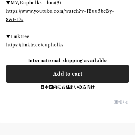
▼MV/Eupholks - hua(9)
https://www.youtube.com/watch?v=fEuu5bcBy-
8&t=17s
▼Linktree
https://linktr.ee/eupholks
International shipping available
Add to cart
日本国内にお住まいの方向け
通報する