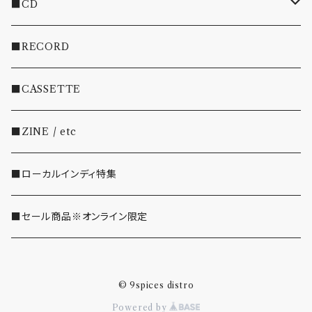
■CD
・INDIE
■RECORD
・EMO/PUNK/POST HC
■CASSETTE
・SHOEGAZE/DREAMPOP/POST ROCK
■ZINE / etc
・OTHER(LOUD/JUNK/RAP/ etc...)
■ローカルインディ特集
■セール商品※オンライン限定
© 9spices distro
Powered by