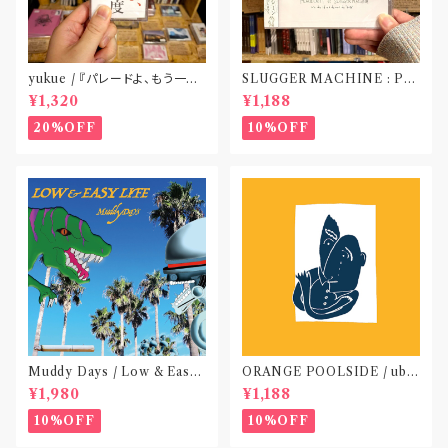
yukue / 『パレードよ、もう一度』
SLUGGER MACHINE : PE
(TAPE)
ACE OUT! / we die if we d
¥1,320
¥1,188
o not do “DIG”(SPLIT CD)
〝横浜&札幌〟
20%OFF
10%OFF
Muddy Days / Low & Easy
ORANGE POOLSIDE / ubu
Life〝東京〟
(CD作品)〝神奈川・厚木〟
¥1,980
¥1,188
10%OFF
10%OFF