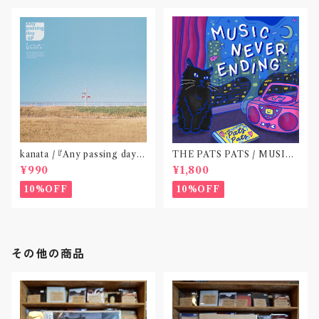
kanata / 『Any passing day -
THE PATS PATS / MUSIC
EP』(CD作品)〝東京〟
NEVER ENDING(CD作品)
¥990
¥1,800
10%OFF
10%OFF
その他の商品