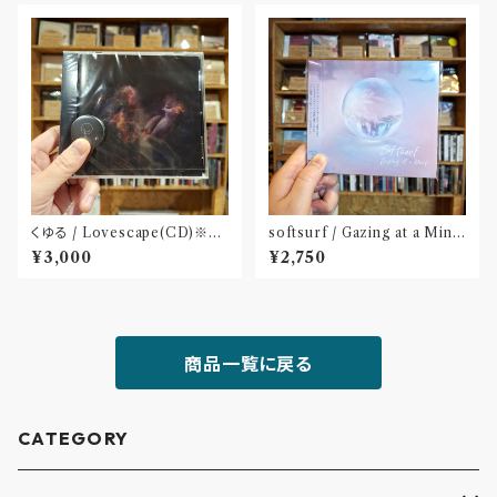
くゆる / Lovescape(CD)※特
softsurf / Gazing at a Mind
典 : 缶バッヂ
(CD)〝名古屋〟
¥3,000
¥2,750
商品一覧に戻る
CATEGORY