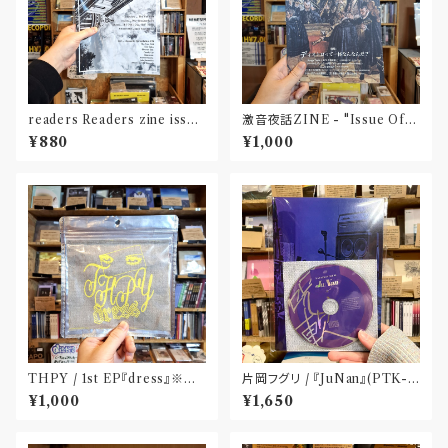
readers Readers zine issue
激音夜話ZINE - "Issue Of D
#1 / CD&ダウンロードコード
istro #1.0" (ジン) Released
¥880
¥1,000
付き
by 3LA
THPY / 1st EP『dress』※CD
片岡フグリ / 『JuNan』(PTK-0
-R : パッチ付5カラー仕様(カラ
09) CD+BOOK
¥1,000
¥1,650
ーはランダムとなります)