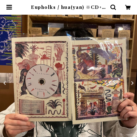
Eupholks / hua(yan) ※CD+リ
ゾグラフ紙A4サイズポスター | 9spi
ces distro