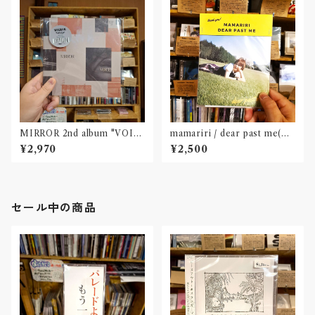
MIRROR 2nd album "VOIC
mamariri / dear past me(C
ES"(CD)※特典 : 30p ZINE
D)
¥2,970
¥2,500
& DLコード
セール中の商品