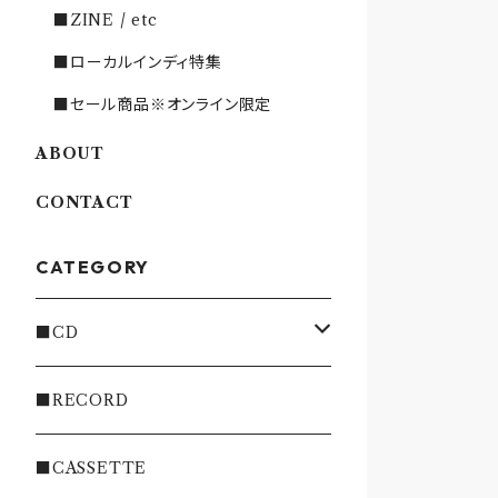
■ZINE / etc
■ローカルインディ特集
■セール商品※オンライン限定
ABOUT
CONTACT
CATEGORY
■CD
・INDIE
■RECORD
・EMO/PUNK/POST HC
■CASSETTE