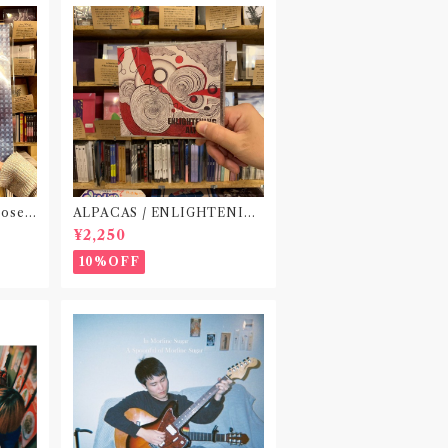
ose(1
ALPACAS / ENLIGHTENIN
G(CD)〝高知〟
¥2,250
10%OFF