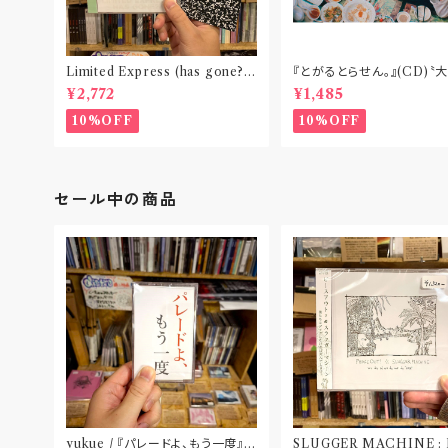
Limited Express (has gone?) /
『とがるとらせん。』(CD)〝
Tell Your Story(CD)※特典：オ
京〟
¥2,772
¥1,485
リジナルノート付
10%OFF
10%OFF
セール中の商品
yukue / 『パレードよ、もう一度』
SLUGGER MACHINE :