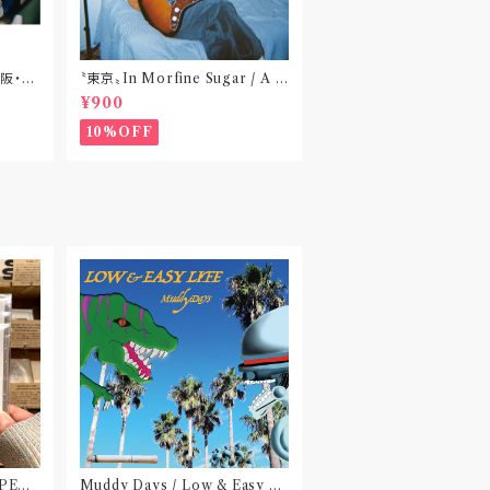
大阪・東
〝東京〟In Morfine Sugar / A S
poonful of Morfine Sugar (C
¥900
DR)
10%OFF
 PEA
Muddy Days / Low & Easy Li