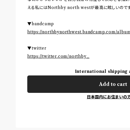
える私にはNorthby north westが最高に眩しいので
▼bandcamp
https://northbynorthwest.bandcamp.com/album/
▼twitter
https://twitter.com/northby_
International shipping 
Add to cart
日本国内にお住まいの