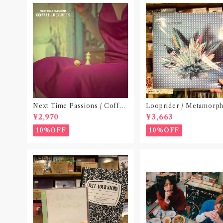
Next Time Passions / Coffee
Looprider / Metamorph
and Regrets(12inch,ブラック・ヴ
2 inch 180g重量盤仕様)
¥2,970
¥3,663
ァイナル仕様)
10%OFF
10%OFF