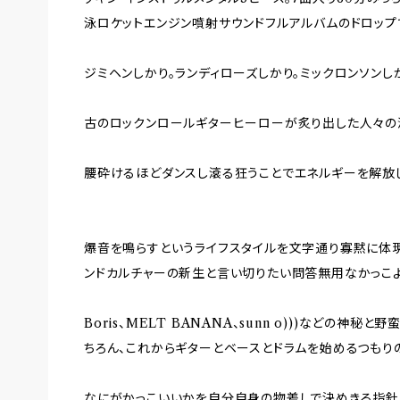
泳ロケットエンジン噴射サウンドフルアルバムのドロップ
ジミヘンしかり。ランディローズしかり。ミックロンソンし
古のロックンロールギターヒーローが炙り出した人々の
腰砕けるほどダンスし滾る狂うことでエネルギーを解放
爆音を鳴らすというライフスタイルを文字通り寡黙に体
ンドカルチャーの新生と言い切りたい問答無用なかっこよ
Boris、MELT BANANA、sunn o)))などの神
ちろん、これからギターとベースとドラムを始めるつもり
なにがかっこいいかを自分自身の物差しで決めきる指針。