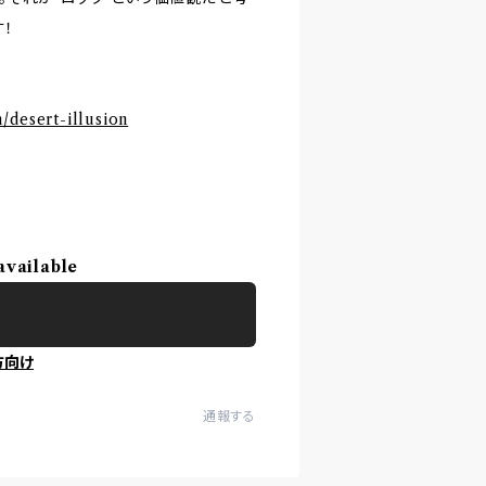
す！
desert-illusion
available
方向け
通報する