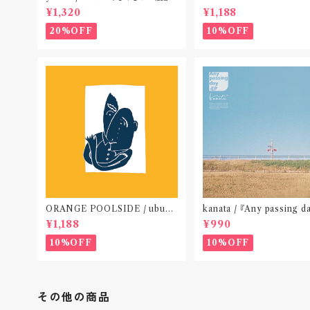
(TAPE)
CE OUT! / we die if we
¥1,320
¥1,188
t do “DIG”(SPLIT CD
札幌〟
20%OFF
10%OFF
ORANGE POOLSIDE / ubu
kanata / 『Any passing d
(CD作品)〝神奈川・厚木〟
P』(CD作品)〝東京〟
¥1,188
¥990
10%OFF
10%OFF
その他の商品