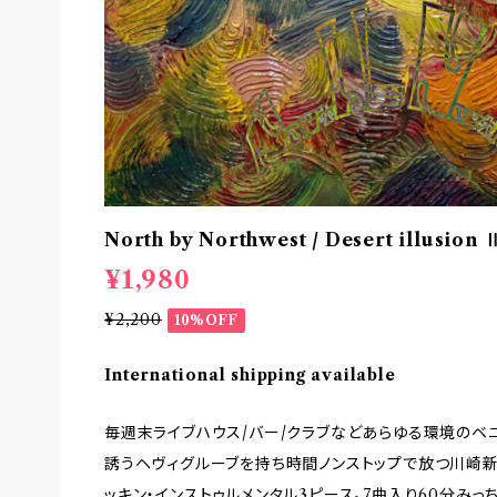
North by Northwest / Desert illusion 
¥1,980
¥2,200
10%OFF
International shipping available
毎週末ライブハウス/バー/クラブなどあらゆる環境のベ
誘うヘヴィグルーブを持ち時間ノンストップで放つ川崎新
ッキン・インストゥルメンタル3ピース。7曲入り60分み