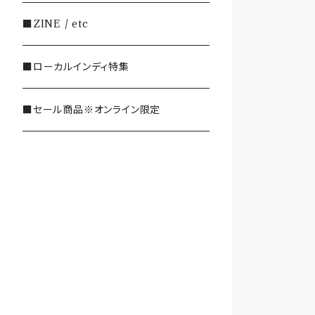
・SHOEGAZE/DREAMPOP/POST
■ZINE / etc
ROCK
■ローカルインディ特集
・OTHER(LOUD/JUNK/RAP/ et
c...)
■セール商品※オンライン限定