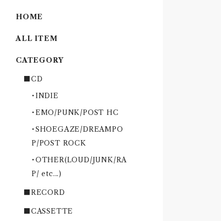
HOME
ALL ITEM
CATEGORY
■CD
・INDIE
・EMO/PUNK/POST HC
・SHOEGAZE/DREAMPO
P/POST ROCK
・OTHER(LOUD/JUNK/RA
P/ etc...)
■RECORD
■CASSETTE