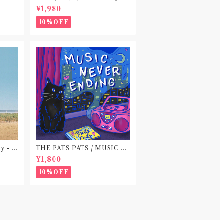
 do no
fe〝東京〟
¥1,980
)〝横浜&
10%OFF
ay - E
THE PATS PATS / MUSIC N
EVER ENDING(CD作品)
¥1,800
10%OFF