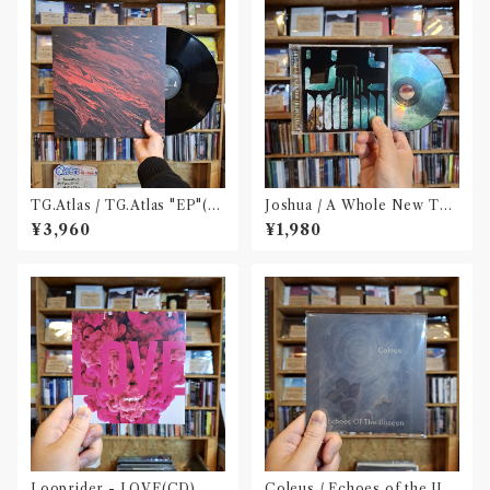
TG.Atlas / TG.Atlas "EP"(12
Joshua / A Whole New The
inch)〝旭川〟
ory Redux(CD)
¥3,960
¥1,980
Looprider - LOVE(CD)
Coleus / Echoes of the Uns