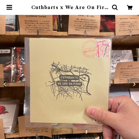
Cuthbarts x We Are On Fire
/ post marked stamps #2(CD
with download code) | 9spic
es distro