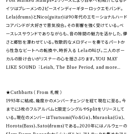
Post Marked Stamps#2リリースにより⽇本へ初紹介となるド
イツはブレーメンの2ピースインディーギターロックエモバンド。
Lela(drums)とNico(guitar)は90年代のエモーショナルハード
コアバンドが⼤好きで意気投合。その影響を強く受けている。ベ
ースレスサウンドでありながらも、⾳の隙間の魅⼒を活かした、儚
さと郷愁を漂わせている。牧歌的なメロディーを奏でるパートか
ら性急なビートへの転換や、時折⼊る Lelaの叫び。⼆⼈のボー
カルの掛け合いがリスナーの⼼を揺さぶります。YOU MAY
LIKE SOUND︓Leiah, The Blue Period, and more…
★Cuthbarts（ From 札幌 ）
1995年に結成、幾度かのメンバーチェンジを経て現在に⾄る。今
までに3枚のフルアルバムと限定シングルやSplitをリリースして
いる。現在のメンバーはTsutsumi(Vo&Gu)、Muraoka(Gu)、
Horota(Bass)、Sato(drums)である。2020年にはノルウェーの