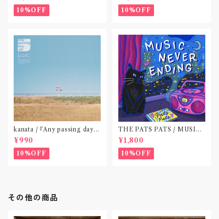
10%OFF
10%OFF
kanata / 『Any passing day -
THE PATS PATS / MUSIC
EP』(CD作品)〝東京〟
NEVER ENDING(CD作品)
¥990
¥1,800
10%OFF
10%OFF
その他の商品