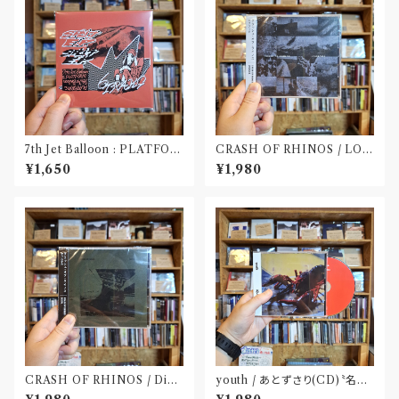
7th Jet Balloon : PLATFOR
CRASH OF RHINOS / LOG
M SPLIT EP(CD)〝長野〟×
BOOK(CD)
¥1,650
¥1,980
〝大阪〟
CRASH OF RHINOS / Dist
youth / あとずさり(CD)〝名古
al(CD)
屋〟