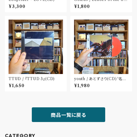
een(CD)
¥3,300
¥1,800
TTUD / 『TTUD 3』(CD)
youth / あとずさり(CD)〝名古
屋〟
¥1,650
¥1,980
商品一覧に戻る
CATEGORY