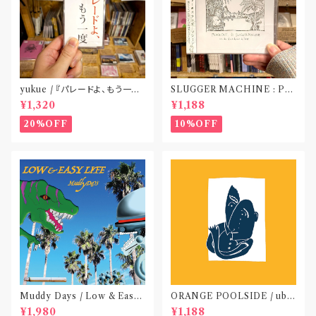
yukue / 『パレードよ、もう一度』
SLUGGER MACHINE : PE
(TAPE)
ACE OUT! / we die if we d
¥1,320
¥1,188
o not do “DIG”(SPLIT CD)
〝横浜&札幌〟
20%OFF
10%OFF
Muddy Days / Low & Easy
ORANGE POOLSIDE / ubu
Life〝東京〟
(CD作品)〝神奈川・厚木〟
¥1,980
¥1,188