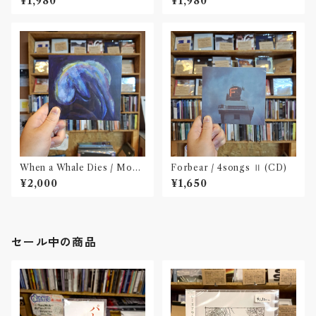
¥1,980
¥1,980
When a Whale Dies / Moby
Forbear / 4songs Ⅱ (CD)
Dick(CD)
¥2,000
¥1,650
セール中の商品