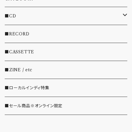
■CD
・INDIE
■RECORD
・EMO/PUNK/POST HC
■CASSETTE
・SHOEGAZE/DREAMPOP/POST ROCK
■ZINE / etc
・OTHER(LOUD/JUNK/RAP/ etc...)
■ローカルインディ特集
■セール商品※オンライン限定