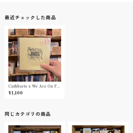
最近チェックした商品
Cuthbarts x We Are On Fir
e / post marked stamps #2
¥1,100
(CD with download code)
同じカテゴリの商品