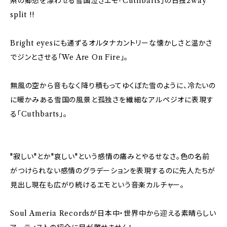
系の郷愁を漂わせる雪国泣きエモ「Cuthbarts」の日独2way
split !!
Bright eyesにも通ずるオルタナカントリーな懐かしさと温かさ
でジンとさせる「We Are On Fire」。
無風の空から音もなく降り積もってゆくぼた雪のように、冷たいの
に暖かみある雪国の風景と孤独さを繊細なアルペジオに表現す
る「Cuthbarts」。
"寂しい"とか"哀しい"という感情の痛みとやるせなさ。色の名前
がつけられない感情のグラデーションを表現するのに先人たちが
見出し現在も広がり続けるエモという音楽カルチャー。
Soul Ameria Recordsが日本中・世界中から迎える素晴らしい