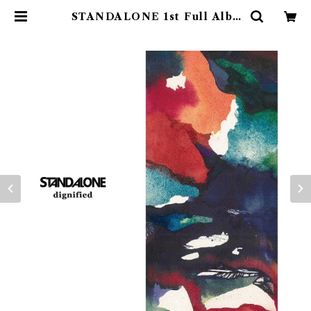
STANDALONE 1st Full Albu
m "dignified"(CD)〝山形・酒田〟 |
9spices distro