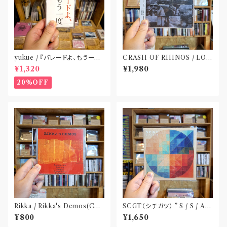
yukue / 『パレードよ、もう一度』
CRASH OF RHINOS / LOG
(TAPE)
BOOK(CD)
¥1,320
¥1,980
20%OFF
Rikka / Rikka's Demos(CD-
SCGT（シチガツ） ” S / S / A /
R)
W”(CD)
¥800
¥1,650