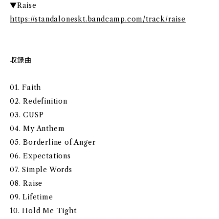
▼Raise
https://standaloneskt.bandcamp.com/track/raise
収録曲
01. Faith
02. Redefinition
03. CUSP
04. My Anthem
05. Borderline of Anger
06. Expectations
07. Simple Words
08. Raise
09. Lifetime
10. Hold Me Tight