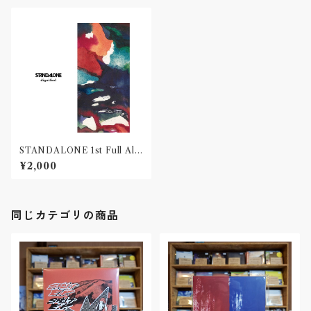
STANDALONE 1st Full Alb
um "dignified"(CD)〝山形・酒
¥2,000
田〟
同じカテゴリの商品