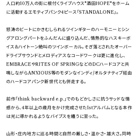
人口約10万人の街に根付くライブハウス"酒田HOPE"をホーム
に活動するエモティブパンク4ピース「STANDALONE」。
怒涛のビートにかきむしられるツインギターのハーモニーとシン
グアロングパートをふんだんに盛り込んだ、情熱的なハスキーボ
イス&ハイトーン絶叫のツインボーカル。そぎ落とされたオーバー
ドライブサウンドとメロディアスなコードワークは更に進化し、
EMBRACEやRITES OF SPRINGなどのDCハードコアと共
鳴しながらANXIOUS等のモダンなインディ/オルタナティブ経由
のハードコアパンク新世代とも併走する。
前作「think backward e.p.」でのもどかしさに抗うサッドな情
感から、4年以上の歳月をかけ完成させた1stアルバムとなる本作
は光に導かれるようなバイブスを纏うに至った。
山形・庄内地方に巡る時間と自然の厳しさ・温かさ・雄大さ。同時