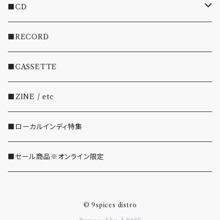
■CD
・INDIE
■RECORD
・EMO/PUNK/POST HC
■CASSETTE
・SHOEGAZE/DREAMPOP/POST ROCK
■ZINE / etc
・OTHER(LOUD/JUNK/RAP/ etc...)
■ローカルインディ特集
■セール商品※オンライン限定
© 9spices distro