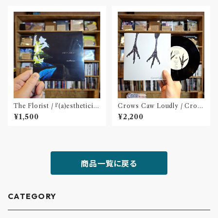
The Florist / 『(a)estheticis
Crows Caw Loudly / Crow
m』(CD)※特典:ステッカー付
s Caw Loudly(2枚組 7 inch)
¥1,500
¥2,200
商品一覧に戻る
CATEGORY