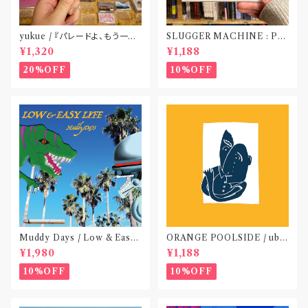
yukue / 『パレードよ、もう一度』
SLUGGER MACHINE : PE
(TAPE)
ACE OUT! / we die if we d
¥1,320
¥1,188
o not do “DIG”(SPLIT CD)
〝横浜&札幌〟
20%OFF
10%OFF
Muddy Days / Low & Easy
ORANGE POOLSIDE / ubu
Life〝東京〟
(CD作品)〝神奈川・厚木〟
¥1,980
¥1,188
10%OFF
10%OFF