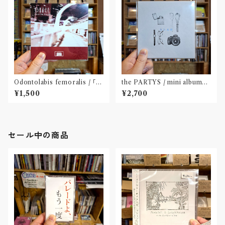
Odontolabis femoralis / ｢先
the PARTYS / mini album
の都市状片」(CD)〝名古屋〟
「NEAR」(CD)〝奈良〟
¥1,500
¥2,700
セール中の商品