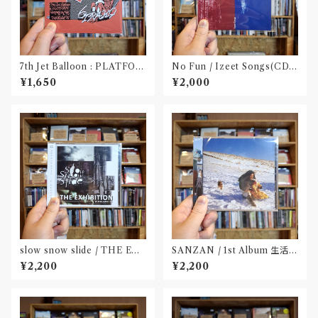
7th Jet Balloon : PLATFOR
No Fun / Izeet Songs(CD)
M SPLIT EP(CD)〝長野〟×
〝京都〟
¥1,650
¥2,000
〝大阪〟
slow snow slide / THE EX
SANZAN / 1st Album 生活の
HIBITION(CD)〝山形県酒田
名残(CD)〝静岡県三島市〟
¥2,200
¥2,200
市〟