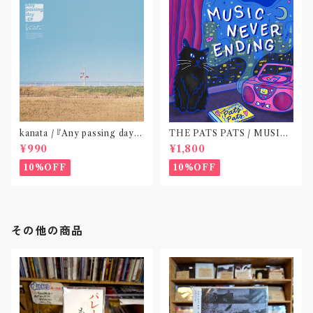
kanata / 『Any passing day -
THE PATS PATS / MUSIC
EP』(CD作品)〝東京〟
NEVER ENDING(CD作品)
¥990
¥1,800
10%OFF
10%OFF
その他の商品