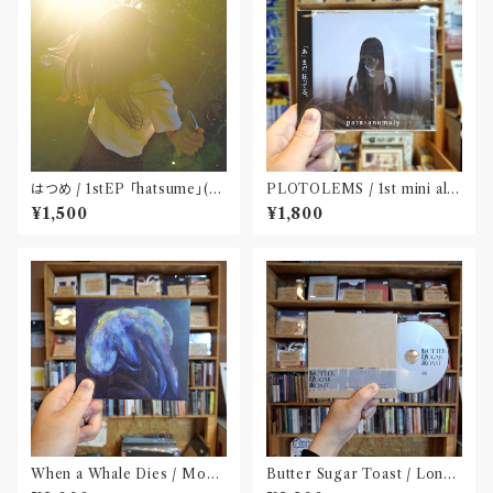
はつめ / 1stEP 「hatsume」(C
PLOTOLEMS / 1st mini alb
D)〝東京〟
um 「para?anomaly」(CD)
¥1,500
¥1,800
When a Whale Dies / Moby
Butter Sugar Toast / Long
Dick(CD)
Play I(CD)