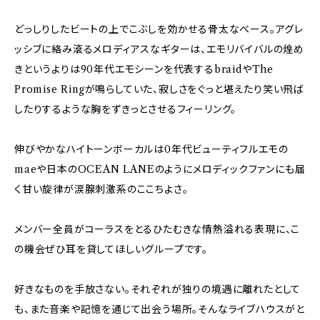
どっしりしたビートの上でこぶしを効かせる骨太なベース。アグレ
ッシブに絡み滾るメロディアスなギターは、エモリバイバルの煌め
きというよりは90年代エモシーンを代表するbraidやThe
Promise Ringが鳴らしていた、寂しさをぐっと堪えたり笑い飛ば
したりするような胸をずきっとさせるフィーリング。
伸びやかなハイトーンボーカルは0年代ビューティフルエモの
maeや日本のOCEAN LANEのようにメロディックファンにも届
く甘い旋律が涙腺刺激系のここちよさ。
メンバー全員がコーラスをとるひたむきな情熱溢れる表現に、こ
の機会ぜひ耳を貸してほしいグループです。
好きなものを手放さない。それぞれが独りの境遇に離れたとして
も、また音楽や記憶を通じて出会う場所。そんなライブハウスがと