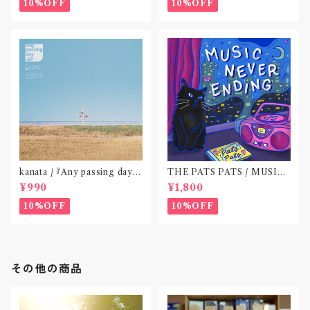
10%OFF
10%OFF
kanata / 『Any passing day -
THE PATS PATS / MUSIC
EP』(CD作品)〝東京〟
NEVER ENDING(CD作品)
¥990
¥1,800
10%OFF
10%OFF
その他の商品