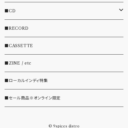
■CD
・INDIE
■RECORD
・EMO/PUNK/POST HC
■CASSETTE
・SHOEGAZE/DREAMPOP/POST ROCK
■ZINE / etc
・OTHER(LOUD/JUNK/RAP/ etc...)
■ローカルインディ特集
■セール商品※オンライン限定
© 9spices distro