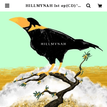
HILLMYNAH 1st ep(CD)〝東
京・吉祥寺〟 | 9spices distro