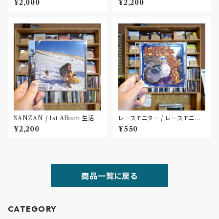
¥2,000
¥2,200
SANZAN / 1st Album 生活の
レースモニター / レースモニタ
名残(CD)〝静岡県三島市〟
ー(CD-R)
¥2,200
¥550
商品一覧に戻る
CATEGORY