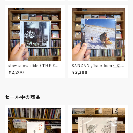
slow snow slide / THE EX
SANZAN / 1st Album 生活の
HIBITION(CD)〝山形県酒田
名残(CD)〝静岡県三島市〟
¥2,200
¥2,200
市〟
セール中の商品