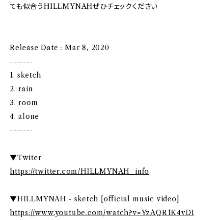
ても似合うHILLMYNAHぜひチェックください
Release Date : Mar 8, 2020
-------
1. sketch
2. rain
3. room
4. alone
-------
▼Twiter
https://twitter.com/HILLMYNAH_info
▼HILLMYNAH - sketch [official music video]
https://www.youtube.com/watch?v=YzAQR1K4vDI