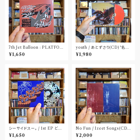
7th Jet Balloon : PLATFOR
youth / あとずさり(CD)〝名古
M SPLIT EP(CD)〝長野〟×
屋〟
¥1,650
¥1,980
〝大阪〟
シーサイドスー。 / 1st EP どう
No Fun / Izeet Songs(CD)
か健やかに！(CD)〝静岡県三島
〝京都〟
¥1,650
¥2,000
市〟