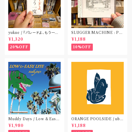
yukue / 『パレードよ、もう一度』
SLUGGER MACHINE : PE
(TAPE)
ACE OUT! / we die if we d
¥1,320
¥1,188
o not do “DIG”(SPLIT CD)
〝横浜&札幌〟
20%OFF
10%OFF
Muddy Days / Low & Easy
ORANGE POOLSIDE / ubu
Life〝東京〟
(CD作品)〝神奈川・厚木〟
¥1,980
¥1,188