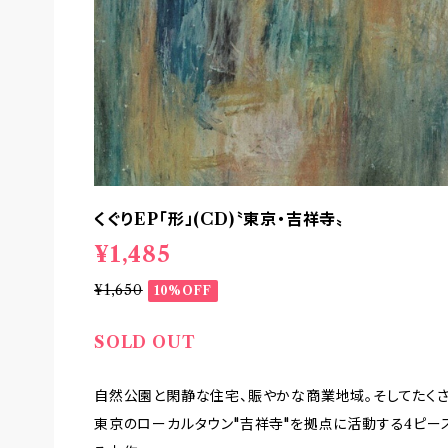
くぐりEP「形」(CD)〝東京・吉祥寺〟
¥1,485
¥1,650
10%OFF
SOLD OUT
自然公園と閑静な住宅、賑やかな商業地域。そしてたく
東京のローカルタウン"吉祥寺"を拠点に活動する4ピースロ