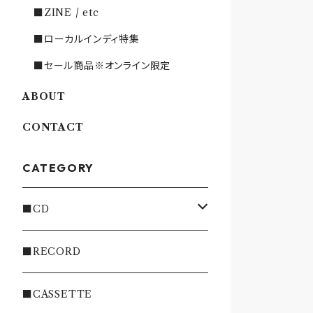
■ZINE / etc
■ローカルインディ特集
■セール商品※オンライン限定
ABOUT
CONTACT
CATEGORY
■CD
・INDIE
■RECORD
・EMO/PUNK/POST HC
■CASSETTE