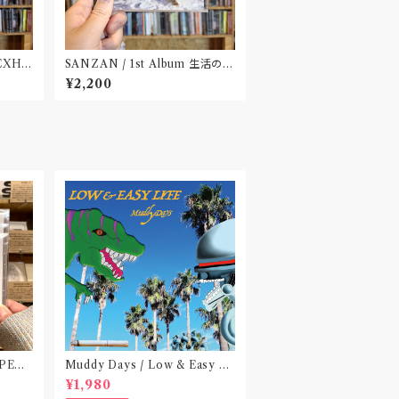
 EXHI
SANZAN / 1st Album 生活の名
田市〟
残(CD)〝静岡県三島市〟
¥2,200
 PEA
Muddy Days / Low & Easy Li
 do no
fe〝東京〟
¥1,980
)〝横浜&