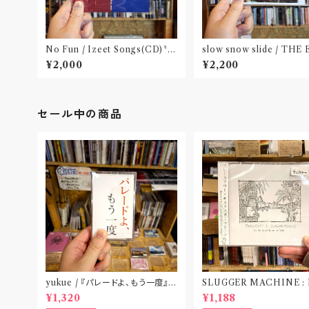
No Fun / Izeet Songs(CD)〝京
slow snow slide / THE
都〟
BITION(CD)〝山形県酒
¥2,000
¥2,200
セール中の商品
yukue / 『パレードよ、もう一度』
SLUGGER MACHINE :
(TAPE)
CE OUT! / we die if we
¥1,320
¥1,188
t do “DIG”(SPLIT CD