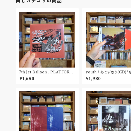
同じカテゴリの商品
7th Jet Balloon : PLATFORM
youth / あとずさり(CD)
SPLIT EP(CD)〝長野〟×〝大阪〟
屋〟
¥1,650
¥1,980