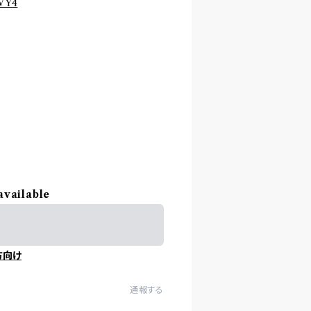
VY4
available
方向け
通報する