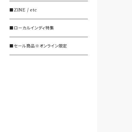
・SHOEGAZE/DREAMPOP/POST
■ZINE / etc
ROCK
■ローカルインディ特集
・OTHER(LOUD/JUNK/RAP/ et
c...)
■セール商品※オンライン限定