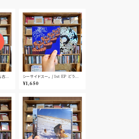
〝名古
シーサイドスー。 / 1st EP どうか
健やかに！(CD)〝静岡県三島市〟
¥1,650