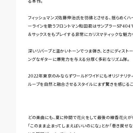
る本作。
フィッシュマンズ佐藤伸治氏を彷彿とさせる、揺らめくハ
ーラインを歌うフロントマン和田君はサンプラーSP404
&サックスをもプレイする非常にカリスマティックな魅力
深いリバーブと温かいトーンでつま弾き、ときにディスト
ングなギターに爆発力を与える分厚く多彩なリズム隊。
2022年東京のみならずワールドワイドにもオリジナリテ
ルーブを自然と融合させるスタイルにまず驚きを感じる
どの楽曲にも、夏に仲間で花火をして最後の線香花火が
「このまま止まってしまえばいいのにな」とか「巻き戻せな