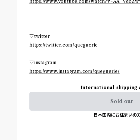
https://www.youtube.com/watch?v=AA_9doZw
▽twitter
https://twitter.com/queguerie
▽instagram
https://www.instagram.com/queguerie/
International shipping 
Sold out
日本国内にお住まいの