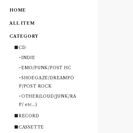
HOME
ALL ITEM
CATEGORY
■CD
・INDIE
・EMO/PUNK/POST HC
・SHOEGAZE/DREAMPO
P/POST ROCK
・OTHER(LOUD/JUNK/RA
P/ etc...)
■RECORD
■CASSETTE