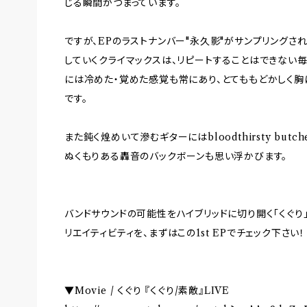
じる瞬間がつまっています。
ですが、EPのラストナンバー"永久影"がサンプリングさ
していくクライマックスは、リピートすることはできない
には冷めた・覚めた感覚も常にあり、とてももどかしく胸
です。
また鈍く煌めいて滲むギターにはbloodthirsty butch
ぬくもりある轟音のバックボーンも思い浮かびます。
バンドサウンドの可能性をハイブリッドに切り開く「くぐり
リエイティビティを、まずはこの1st EPでチェック下さい！
▼Movie / くぐり 『くぐり/素敵』LIVE