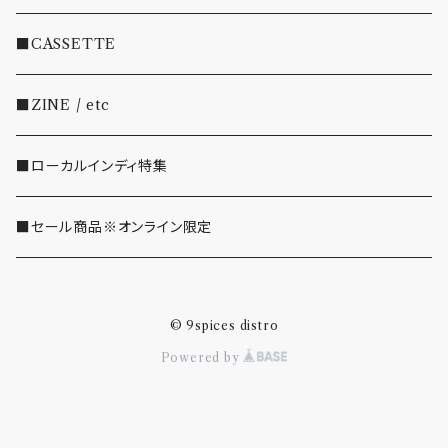
・EMO/PUNK/POST HC
■CASSETTE
・SHOEGAZE/DREAMPOP/POST ROCK
■ZINE / etc
・OTHER(LOUD/JUNK/RAP/ etc...)
■ローカルインディ特集
■セール商品※オンライン限定
© 9spices distro
Powered by