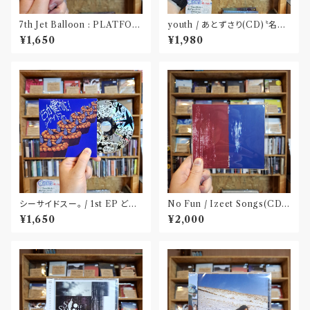
7th Jet Balloon : PLATFOR
youth / あとずさり(CD)〝名古
M SPLIT EP(CD)〝長野〟×
屋〟
¥1,650
¥1,980
〝大阪〟
シーサイドスー。 / 1st EP どう
No Fun / Izeet Songs(CD)
か健やかに！(CD)〝静岡県三島
〝京都〟
¥1,650
¥2,000
市〟