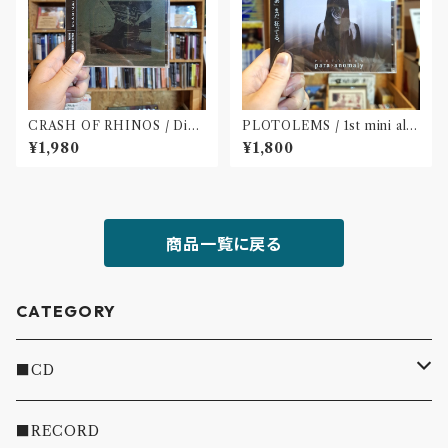
CRASH OF RHINOS / Dist
PLOTOLEMS / 1st mini alb
al(CD)
um 「para?anomaly」(CD)
¥1,980
¥1,800
商品一覧に戻る
CATEGORY
■CD
・INDIE
■RECORD