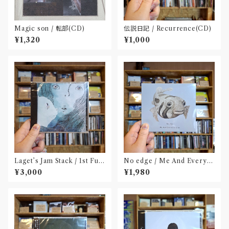
Magic son / 転部(CD)
伝説日記 / Recurrence(CD)
¥1,320
¥1,000
Laget’s Jam Stack / 1st Full
No edge / Me And Everyo
Album『有限の中の永遠』(CD)
ne Else(CD)〝鹿児島〟
¥3,000
¥1,980