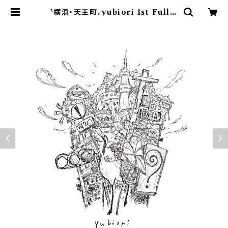
〝横浜・天王町〟yubiori 1st Full A
lbum "yubiori" Released by
RAFT RECORDS(CD)※2nd p
ress | 9spices distro