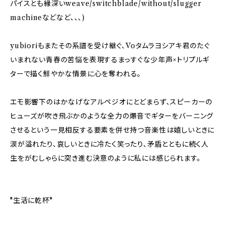
パイスとも縁深いweave/switchblade/without/slugger
machineなどなど、、、)
yubioriもまたその系譜を受け継ぐ、Voタムラヨシアキ君のたぐ
いまれない青春の苦悩を表現するまっすぐな少年声×トリプルギ
ターで描く鮮やかな情景に心を奪われる。
エモ影響下のはかなげなアルペジオにとどまらず、スピーカーの
ヒューズが吹き飛ぶかのような全力の爆音でギターをバーニング
させるという一見相反する要素を併せ持つ音楽性は嬉しいときに
涙が溢れたり、哀しいときに冷たく笑ったり、矛盾とともに続く人
生をがむしゃらに突き進む決意のように私には感じられます。
"生活に乾杯"