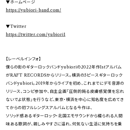
▼ホームページ
https://yubiori-band.com/
▼Twitter
https://twitter.com/yubiori1
【レーベルインフォ】
僕らの街のギターロックバンドyubioriの2022年作1stアルバム
がRAFT RECORDSからリリース。横浜の5ピースギターロック
バンドyubiori。2019年からライブを初め、これまでにデモ音源の
リリース、コンピ参加や、自主企画「圧倒的鈍る皮膚感覚僕を忘れ
ないでよ状態」を行うなど、東京・横浜を中心に知名度を広めてき
てからの初フルレングスアルバムとなる今作は、
ソリッド感あるギターロック・北国エモサウンドから綴られる人間
味ある歌詞が、親しみやすさに溢れ、何気ない生活に気持ちを乗