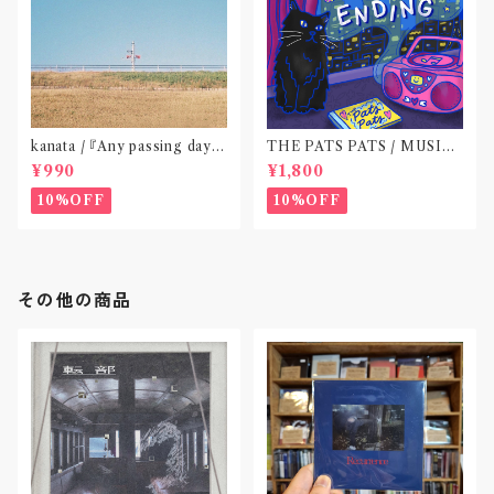
kanata / 『Any passing day -
THE PATS PATS / MUSIC
EP』(CD作品)〝東京〟
NEVER ENDING(CD作品)
¥990
¥1,800
10%OFF
10%OFF
その他の商品