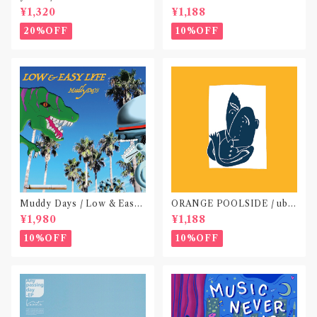
(TAPE)
ACE OUT! / we die if we d
¥1,320
¥1,188
o not do “DIG”(SPLIT CD)
〝横浜&札幌〟
20%OFF
10%OFF
Muddy Days / Low & Easy
ORANGE POOLSIDE / ubu
Life〝東京〟
(CD作品)〝神奈川・厚木〟
¥1,980
¥1,188
10%OFF
10%OFF