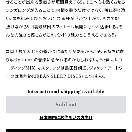
せることが出来る素直さが垣間見えてくる。そこへ心を熱くさせる
シンガロングが入ることで、内情を歌うだけではなく、隣に寄り添
い、肩を組み叫び合おうとしてる様が浮かび上がり、全力で駆け
抜けながら9回裏最終回のフィナーレ展開にもつれ込ませる。そ
んな力強さと優しさがこのバンドの魅力とも言えるであろう。
コロナ禍で人と人の繋がりに隔たりがあるからこそ、気持ちに寄
り添うyubioriの音楽に惹かれるのかもしれない。今作は、レコ
ーディングMIX、マスタリングは島田智朗氏、ジャケットアートワ
ークは酒井裕(URBAN SLEEP DISCS)によるもの。
International shipping available
Sold out
日本国内にお住まいの方向け