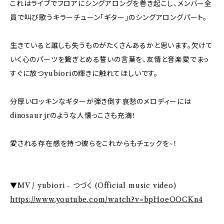
これはライブでフロアにシングアロングを巻き起こし、メンバー全
員で叫び歌うキラーチューン「ギター」のシングアロングパート。
生きていると誰しも失うものがたくさんあるかと思います。欠けて
いく心のパーツを繋ぎとめる誓いの言葉を、友情と音楽愛でまっ
すぐに放つyubioriの輝きに触れてほしいです。
分厚いロッキンなギターが弾き倒す哀愁のメロディーには
dinosaur jrのような人懐っこさも充満！
愛される存在感を持つ彼らをこれからもチェックを~！
▼MV / yubiori - つづく (Official music video)
https://www.youtube.com/watch?v=bpHoeOOCKn4