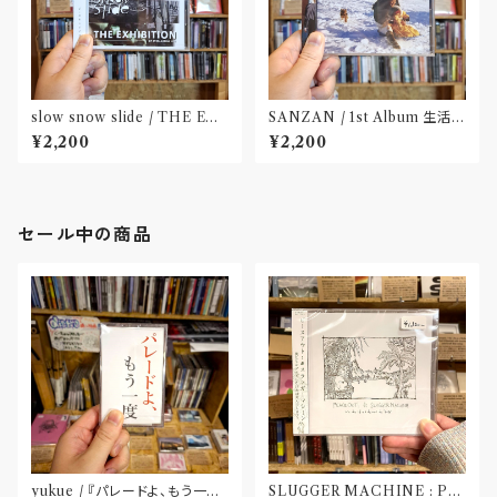
slow snow slide / THE EX
SANZAN / 1st Album 生活の
HIBITION(CD)〝山形県酒田
名残(CD)〝静岡県三島市〟
¥2,200
¥2,200
市〟
セール中の商品
yukue / 『パレードよ、もう一度』
SLUGGER MACHINE : PE