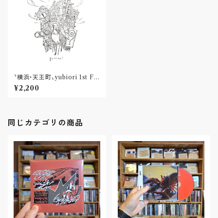
〝横浜・天王町〟yubiori 1st Ful
l Album "yubiori" Released
¥2,200
by RAFT RECORDS(CD)※
2nd press
同じカテゴリの商品