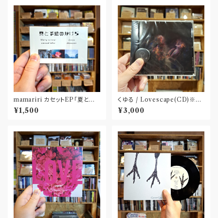
mamariri カセットEP「夏と予
くゆる / Lovescape(CD)※特
感のかけら」
典 : 缶バッヂ
¥1,500
¥3,000