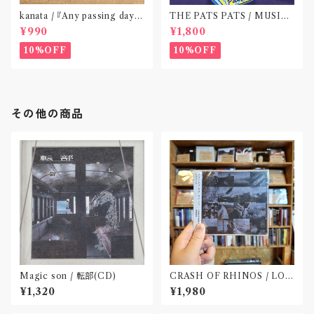
kanata / 『Any passing day -
THE PATS PATS / MUSIC
EP』(CD作品)〝東京〟
NEVER ENDING(CD作品)
¥990
¥1,800
10%OFF
10%OFF
その他の商品
Magic son / 転部(CD)
CRASH OF RHINOS / LOG
BOOK(CD)
¥1,320
¥1,980