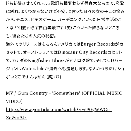
ドも彷彿させてくれます。歌詞も相変わらず等身大なもので、恋愛
に別れ、よくわからないけど不安、と言った日々の女の子この悩み
から、テニス、ビデオゲーム、ガーデニングといった日常生活のこ
となど相変わらず自由奔放です（笑）こういった飾らないところ
も、彼女たちの人気の秘密。
海外でのリリースはもちろんアメリカではBurger Recordsがカ
セットで、オーストラリアではDinosaur City Recordsカセット
で、カナダのKingfisher Bluezがアナログ盤で、そしてCDバー
ジョンはWaterslideが海外へも流通します。なんかうちだけショ
ボいとこですんません（笑）(O)
MV / Gum Country - 'Somewhere' (OFFICIAL MUSIC
VIDEO)
https://www.youtube.com/watch?v=690gWWCe-
Zc&t=94s