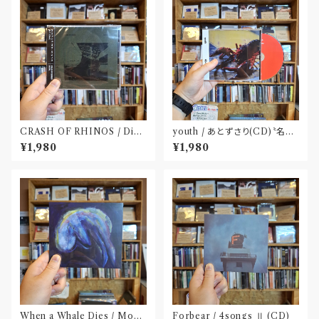
CRASH OF RHINOS / Dist
youth / あとずさり(CD)〝名古
al(CD)
屋〟
¥1,980
¥1,980
When a Whale Dies / Moby
Forbear / 4songs Ⅱ (CD)