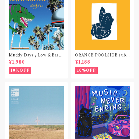
Muddy Days / Low & Easy
ORANGE POOLSIDE / ubu
Life〝東京〟
(CD作品)〝神奈川・厚木〟
¥1,980
¥1,188
10%OFF
10%OFF