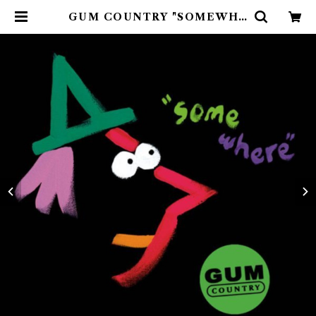
GUM COUNTRY "SOMEWHE
RE" CD | 9spices distro