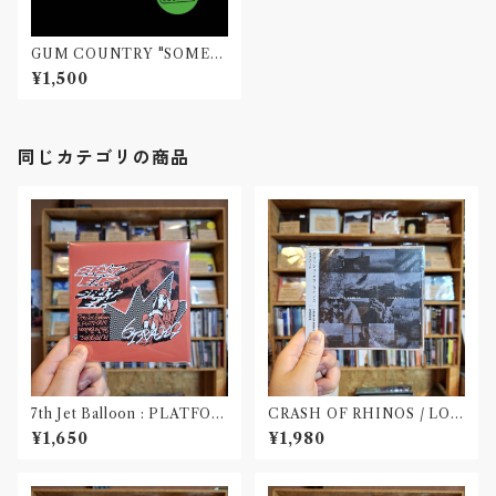
GUM COUNTRY "SOMEW
HERE" CD
¥1,500
同じカテゴリの商品
7th Jet Balloon : PLATFOR
CRASH OF RHINOS / LOG
M SPLIT EP(CD)〝長野〟×
BOOK(CD)
¥1,650
¥1,980
〝大阪〟