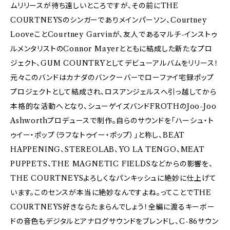
ムリリースが待ち遠しいところですが、その前にTHE
COURTNEYSのシンガーでありメインパーソン、Courtney
LooveことCourtney Garvinが、友人であるマルチ-インストゥ
ルメンタリストのConnor Mayerとともに結成した新たなプロ
ジェクト、GUM COUNTRYとしてデビューアルバムをリリース！
元々このバンドはカナダのバンクーバーでローファイ宅録ポップ
プロジェクトとして結成され、ロスアンジェルスへ引っ越してから
本格的な活動へとなり、シューゲイズバンドFROTHのJoo-Joo
Ashworthプロデュースで制作。自らのサウンドを「ハーシュ・ト
ゥイー・ポップ（ラフなトゥイー・ポップ）」と称し、BEAT
HAPPENING、STEREOLAB、YO LA TENGO、MEAT
PUPPETS、THE MAGNETIC FIELDSなどからの影響を、
THE COURTNEYSよろしくなパンキッシュに絶妙に仕上げて
います。このセンスが本当に絶妙なんですよね。ってことでTHE
COURTNEYS好きならたまらんでしょう！全編に渡るキーボー
ドの音色もデジタルとアナログサウンドをブレンドし、C-86サウン