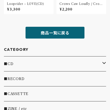
Looprider - LOVE(CD)
Crows Caw Loudly / Crow
s Caw Loudly(2枚組 7 inch)
¥3,300
¥2,200
商品一覧に戻る
CATEGORY
■CD
・INDIE
■RECORD
・EMO/PUNK/POST HC
■CASSETTE
・SHOEGAZE/DREAMPOP/POST ROCK
■ZINE / etc