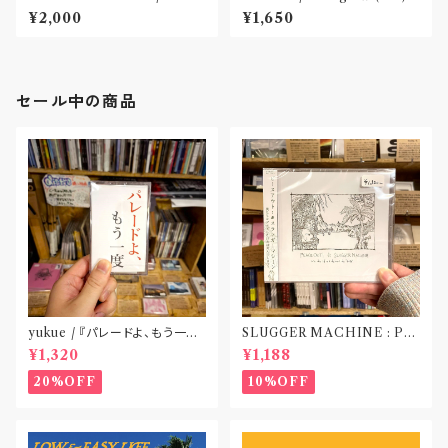
Dick(CD)
¥2,000
¥1,650
セール中の商品
yukue / 『パレードよ、もう一度』
SLUGGER MACHINE : PE
(TAPE)
ACE OUT! / we die if we d
¥1,320
¥1,188
o not do “DIG”(SPLIT CD)
〝横浜&札幌〟
20%OFF
10%OFF