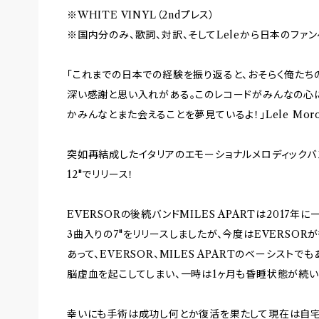
※WHITE VINYL（2ndプレス）
※国内分のみ、歌詞、対訳、そしてLeleから日本のファ
「これまでの日本での経験を振り返ると、おそらく俺たち
深い感謝と思い入れがある。このレコードがみんなの心
かみんなとまた会えることを夢見ているよ！」Lele Morosin
突如再結成したイタリアのエモーショナルメロディックバン
12"でリリース！
EVERSORの後続バンドMILES APARTは2017
3曲入りの7"をリリースしましたが、今度はEVERSO
あって、EVERSOR、MILES APARTのベーシスト
脳虚血を起こしてしまい、一時は1ヶ月も昏睡状態が続い
幸いにも手術は成功し何とか復活を果たして現在は自宅