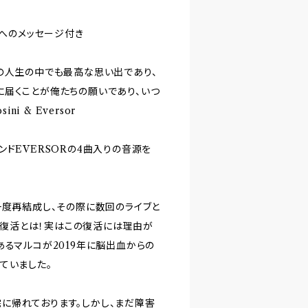
ンへのメッセージ付き
の人生の中でも最高な思い出であり、
に届くことが俺たちの願いであり、いつ
i & Eversor
ドEVERSORの4曲入りの音源を
年に一度再結成し、その際に数回のライブと
Rが復活とは！実はこの復活には理由が
でもあるマルコが2019年に脳出血からの
ていました。
に帰れております。しかし、まだ障害