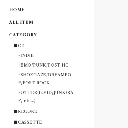
HOME
ALL ITEM
CATEGORY
■CD
・INDIE
・EMO/PUNK/POST HC
・SHOEGAZE/DREAMPO
P/POST ROCK
・OTHER(LOUD/JUNK/RA
P/ etc...)
■RECORD
■CASSETTE