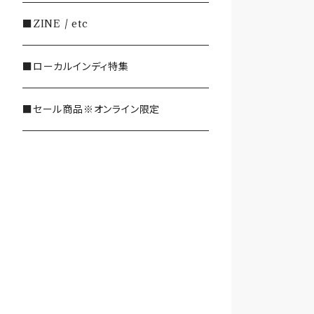
・SHOEGAZE/DREAMPOP/POST
■ZINE / etc
ROCK
■ローカルインディ特集
・OTHER(LOUD/JUNK/RAP/ et
c...)
■セール商品※オンライン限定