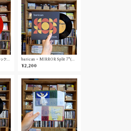
チック”
barican × MIRROR Split 7"(D
Lコード付属)
¥2,200