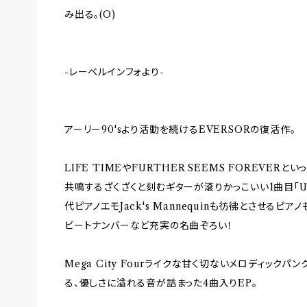
み出る。(O)
-レーベルインフォより-
アーリー90'sより活動を続けるEVERSORの復活作。
LIFE TIMEやFURTHER SEEMS FOREVER
共鳴するざくざくと刻むギターが滾りかっこいい1曲目「UN
代ピアノエモJack's Mannequinも彷彿とさせるピ
ビートナンバーなど充実の名曲ぞろい！
Mega City Fourライクな甘く切ないメロディック
る、優しさに溢れる音が詰まった4曲入りEP。