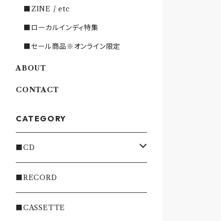
■ZINE / etc
■ローカルインディ特集
■セール商品※オンライン限定
ABOUT
CONTACT
CATEGORY
■CD
・INDIE
■RECORD
・EMO/PUNK/POST HC
■CASSETTE