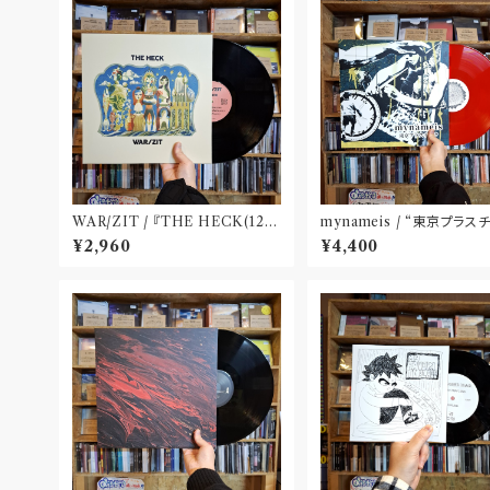
WAR​/​ZIT​ / 『​THE HECK(​12")​
mynameis / “東京プラス
』
LP(12 inch)
¥2,960
¥4,400