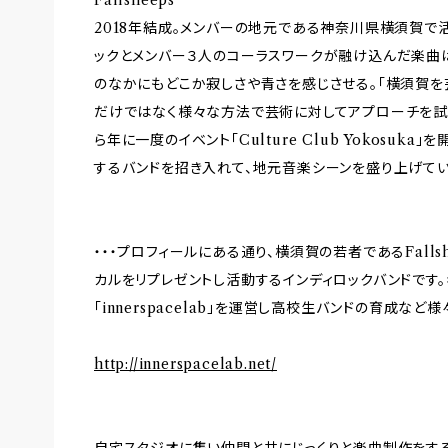
2018年結成。メンバーの地元である神奈川県横須賀で活
ックとメンバー３人のコーラスワークが融け込んだ楽曲は
のなかにもどこか寂しさや青さを感じさせる。「横須賀を
だけではなく様々な方法で芸術に対してアプローチを試み
ら年に一度のイベント「Culture Club Yokosuk
するバンドを招き入れて、地元音楽シーンを盛り上げてい
・・・プロフィールにある通り、横須賀の若者であるFall
カルをリプレゼントし活動するインディロックバンドです
「innerspacelab」を運営し高校生バンドの育成な
http://innerspacelab.net/
自宅スタジオに集い仲間と共にじっくりと楽曲制作をする