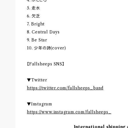
5. 走水
6. 欠乏
7. Bright
8. Central Days
9. Be Star
10. 少年の詩(cover)
【Fallsheeps SNS】
▼Twitter
https://twitter.com/fallsheeps_band
▼Instagram
https://www.instagram.com/fallsheeps_
International shipping 