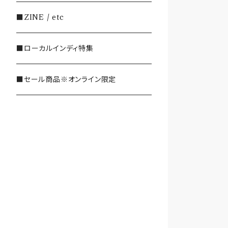
・SHOEGAZE/DREAMPOP/POST
■ZINE / etc
ROCK
■ローカルインディ特集
・OTHER(LOUD/JUNK/RAP/ et
c...)
■セール商品※オンライン限定