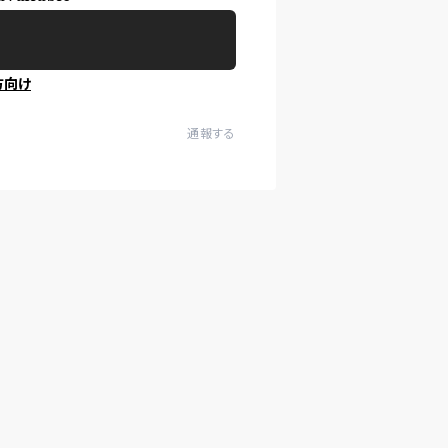
方向け
通報する