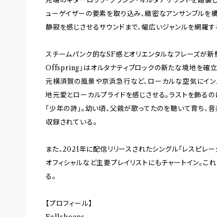
ューゲイザーの要素を取り込み、緻密なアンサンブルを
静寂を感じさせるサウンドまで、幅広いジャンルを網羅す
スチームパンク的なSF感とオリエンタルなフレーズが新鮮な
Offspring」はオルタナティブロックの新たな境地を確立。「
元横須賀の風景や京浜急行など、ローカルな空気にイン
地元愛とローカルプライドを感じさせる。ラストを飾るのはT
「少年の詩」。幼い頃、父親が歌ってたのを聴いて育ち、
収録されている。
また、2021年に配信リリースされたシングル「レスピレーショ
オフィシャルなど主要プレイリストにもチャートイン。こ
る。
【プロフィール】
Fallsheeps