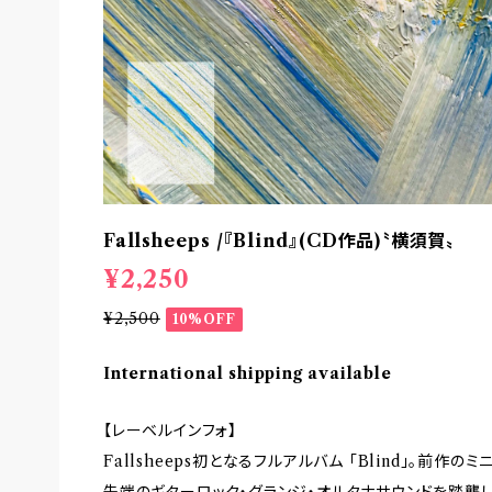
Fallsheeps /『Blind』(CD作品)〝横須賀〟
¥2,250
¥2,500
10%OFF
International shipping available
【レーベルインフォ】
Fallsheeps初となるフルアルバム 「Blind」。前作の
先端のギターロック・グランジ・オルタナサウンドを踏襲し