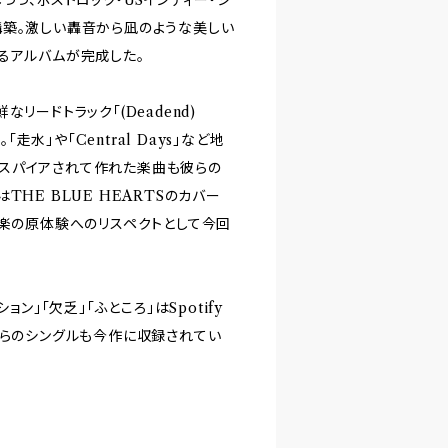
構築。激しい轟音から凪のような美しい
るアルバムが完成した。
リードトラック「(Deadend)
走水」や「Central Days」など地
スパイアされて作れた楽曲も彼らの
HE BLUE HEARTSのカバー
音楽の原体験へのリスペクトとして今回
ン」「欠乏」「ふところ」はSpotify
れらのシングルも今作に収録されてい