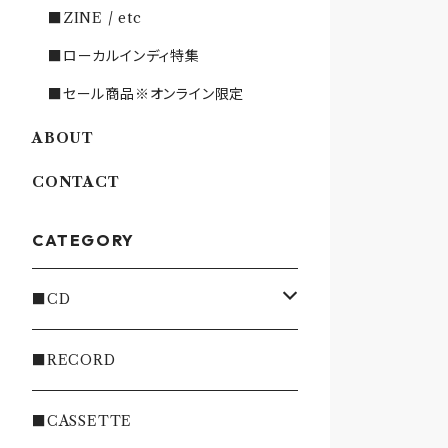
■ZINE / etc
■ローカルインディ特集
■セール商品※オンライン限定
ABOUT
CONTACT
CATEGORY
■CD
・INDIE
■RECORD
・EMO/PUNK/POST HC
■CASSETTE