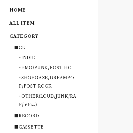
HOME
ALL ITEM
CATEGORY
■CD
・INDIE
・EMO/PUNK/POST HC
・SHOEGAZE/DREAMPO
P/POST ROCK
・OTHER(LOUD/JUNK/RA
P/ etc...)
■RECORD
■CASSETTE