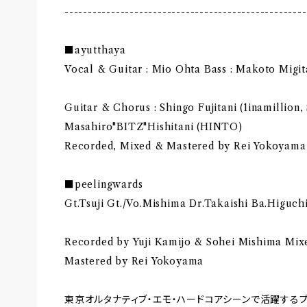
----------------------------------------------------
■ayutthaya
Vocal & Guitar : Mio Ohta Bass : Makoto Migit
Guitar & Chorus : Shingo Fujitani (1inamillio
Masahiro"BITZ"Hishitani (HINTO)
Recorded, Mixed & Mastered by Rei Yokoyama
■peelingwards
Gt.Tsuji Gt./Vo.Mishima Dr.Takaishi Ba.Higuch
Recorded by Yuji Kamijo & Sohei Mishima Mix
Mastered by Rei Yokoyama
東京オルタナティブ・エモ・ハードコアシーンで活躍する