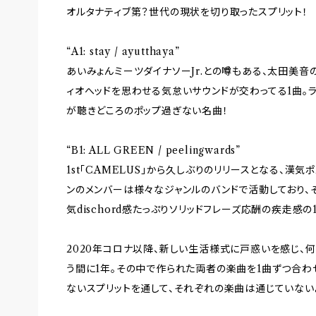
オルタナティブ第？世代の現状を切り取ったスプリット！
“A1: stay / ayutthaya”
あいみょんミーツダイナソーJr.との噂もある、太田美音
ィオへッドを思わせる気怠いサウンドが交わってる1曲。
が聴きどころのポップ過ぎない名曲！
“B1: ALL GREEN / peelingwards”
1st「CAMELUS」から久しぶりのリリースとなる、漢気
ンのメンバーは様々なジャンルのバンドで活動しており、
気dischord感たっぷりソリッドフレーズ応酬の疾走感の
2020年コロナ以降、新しい生活様式に戸惑いを感じ、
う間に1年。その中で作られた両者の楽曲を1曲ずつ合わ
ないスプリットを通して、それぞれの楽曲は通じていない