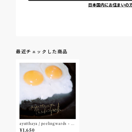
日本国内にお住まいの
最近チェックした商品
ayutthaya / peelingwards - sp
lit 7" [LFR013(LIKE A FOOL
¥1,650