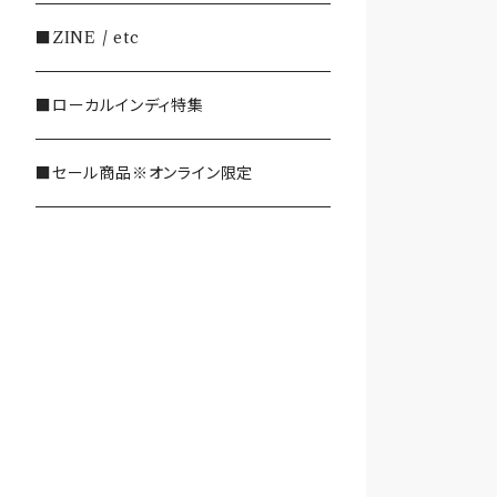
・SHOEGAZE/DREAMPOP/POST
■ZINE / etc
ROCK
■ローカルインディ特集
・OTHER(LOUD/JUNK/RAP/ et
c...)
■セール商品※オンライン限定