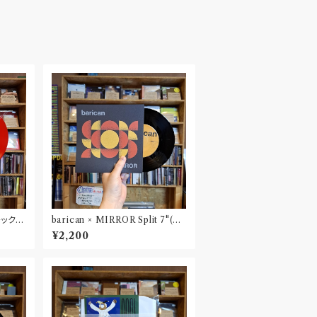
チック”
barican × MIRROR Split 7"(D
Lコード付属)
¥2,200