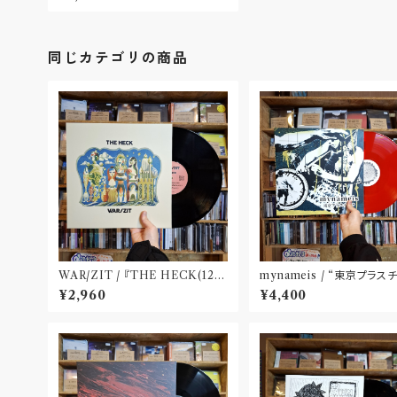
RECORDS)](レコード作品)
同じカテゴリの商品
WAR​/​ZIT​ / 『​THE HECK(​12")​
mynameis / “東京プラス
』
LP(12 inch)
¥2,960
¥4,400