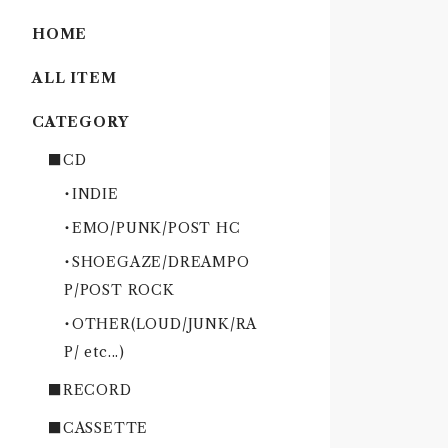
HOME
ALL ITEM
CATEGORY
■CD
・INDIE
・EMO/PUNK/POST HC
・SHOEGAZE/DREAMPO
P/POST ROCK
・OTHER(LOUD/JUNK/RA
P/ etc...)
■RECORD
■CASSETTE