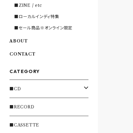
■ZINE / etc
■ローカルインディ特集
■セール商品※オンライン限定
ABOUT
CONTACT
CATEGORY
■CD
・INDIE
■RECORD
・EMO/PUNK/POST HC
■CASSETTE