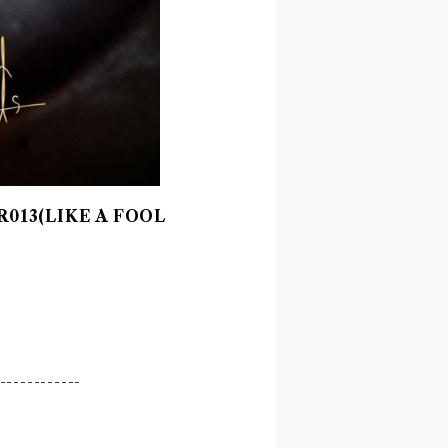
LFR013(LIKE A FOOL
------------