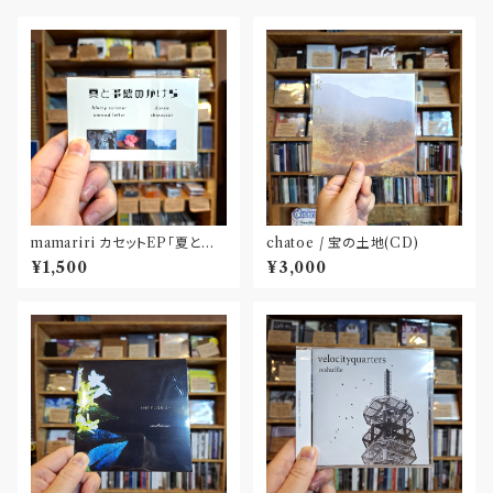
mamariri カセットEP「夏と予
chatoe / 宝の土地(CD)
感のかけら」
¥1,500
¥3,000