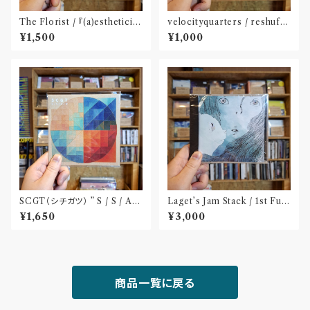
The Florist / 『(a)estheticis
velocityquarters / reshuffl
m』(CD)※特典:ステッカー付
e(CD※ダウンロードカード付
¥1,500
¥1,000
属)〝長野〟
SCGT（シチガツ） ” S / S / A /
Laget’s Jam Stack / 1st Full
W”(CD)
Album『有限の中の永遠』(CD)
¥1,650
¥3,000
商品一覧に戻る