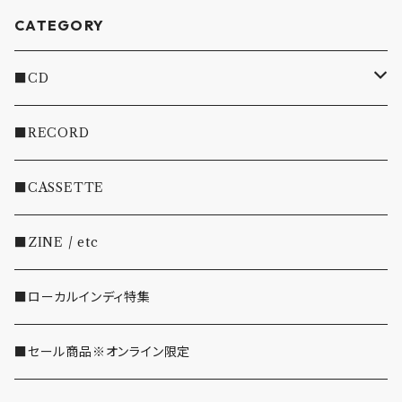
CATEGORY
■CD
・INDIE
■RECORD
・EMO/PUNK/POST HC
■CASSETTE
・SHOEGAZE/DREAMPOP/POST ROCK
■ZINE / etc
・OTHER(LOUD/JUNK/RAP/ etc...)
■ローカルインディ特集
■セール商品※オンライン限定