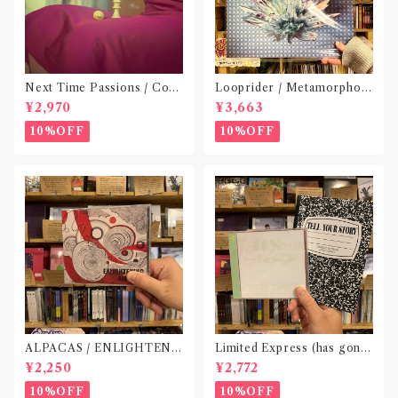
Next Time Passions / Coff
Looprider / Metamorphos
ee and Regrets(12inch,ブラ
e(12 inch 180g重量盤仕様)
¥2,970
¥3,663
ック・ヴァイナル仕様)
10%OFF
10%OFF
ALPACAS / ENLIGHTENI
Limited Express (has gon
NG(CD)〝高知〟
e?) / Tell Your Story(CD)※
¥2,250
¥2,772
特典：オリジナルノート付
10%OFF
10%OFF