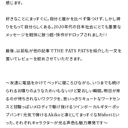
感じます。
好きなことにまっすぐに。自分と誰かを比べず傷つけず、しかし誇
りをもって自分らしくある。2020年代の日本社会にとても重要な
メッセージを軽快に放つ超・快作がドロップされました！！
最後、以前私が他の記事でTHE PATS PATSを紹介した一文を
置いてレビューを絞めさせていただきます。
～友達に電話をかけてベッドに寝ころびながら、いつまでも続け
られるお喋りのようなたわいもないけど愛おしい瞬間。明日が来
るのが待ちきれないワクワクを、思いっきりキュートなワードセン
スと甘酸っぱいメロディで駆け抜けるツインボーカルギターポッ
プバンド！元気で弾けるAkikoと凛としてまっすぐなMidoriとい
った、それぞれキャラクターが光る声色も魅力爆発です～