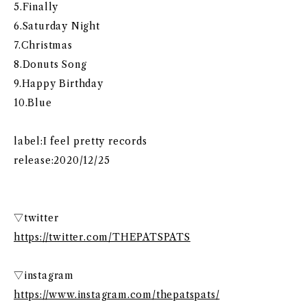
5.Finally
6.Saturday Night
7.Christmas
8.Donuts Song
9.Happy Birthday
10.Blue
label:I feel pretty records
release:2020/12/25
▽twitter
https://twitter.com/THEPATSPATS
▽instagram
https://www.instagram.com/thepatspats/