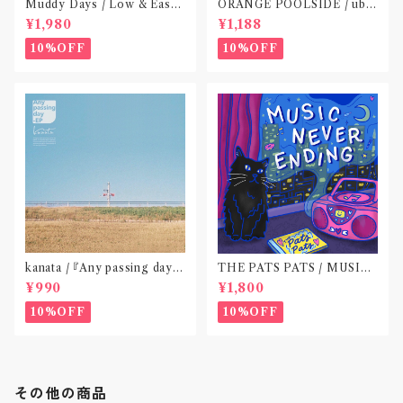
Muddy Days / Low & Easy
ORANGE POOLSIDE / ubu
Life〝東京〟
(CD作品)〝神奈川・厚木〟
¥1,980
¥1,188
10%OFF
10%OFF
kanata / 『Any passing day -
THE PATS PATS / MUSIC
EP』(CD作品)〝東京〟
NEVER ENDING(CD作品)
¥990
¥1,800
10%OFF
10%OFF
その他の商品