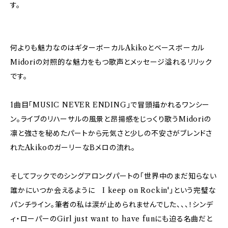
す。
何よりも魅力なのはギターボーカルAkikoとベースボーカル
Midoriの対照的な魅力をもつ歌声とメッセージ溢れるリリック
です。
1曲目「MUSIC NEVER ENDING」で冒頭描かれるワンシー
ン。ライブのリハーサルの風景と昂揚感をじっくり歌うMidoriの
凛と強さを秘めたパートから元気さと少しの不安さがブレンドさ
れたAkikoのガーリーなBメロの流れ。
そしてフックでのシングアロングパートの「世界中のまだ知らない
誰かにいつか会えるように I keep on Rockin'」という完璧な
パンチライン。筆者の私は涙が止められませんでした、、、！シンデ
ィ・ローパーのGirl just want to have funにも迫る名曲だと