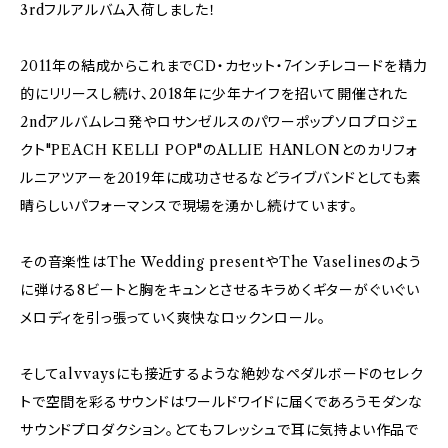
3rdフルアルバム入荷しました！
2011年の結成からこれまでCD・カセット・7インチレコードを精力
的にリリースし続け、2018年に少年ナイフを招いて開催された
2ndアルバムレコ発やロサンゼルスのパワーポップソロプロジェ
クト"PEACH KELLI POP"のALLIE HANLONとのカリフォ
ルニアツアーを2019年に成功させるなどライブバンドとしても素
晴らしいパフォーマンスで現場を湧かし続けています。
その音楽性はThe Wedding presentやThe Vaselinesのよう
に弾ける8ビートと胸をキュンとさせるキラめくギターがぐいぐい
メロディを引っ張っていく爽快なロックンロール。
そしてalvvaysにも接近するような絶妙なペダルボードのセレク
トで空間を彩るサウンドはワールドワイドに届くであろうモダンな
サウンドプロダクション。とてもフレッシュで耳に気持よい作品で