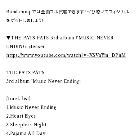
Band campでは全曲フル試聴できます！ぜひ聴いてフィジカル
をゲットしましょう！
▼THE PATS PATS 3rd album 『MUSIC NEVER
ENDING 』teaser
https://www.youtube.com/watch?v=XSVaYm_DPnM
THE PATS PATS
3rd album「Music Never Ending」
[track list]
1.Music Never Ending
2.Heart Eyes
3.Sleepless Night
4.Pajama All Day