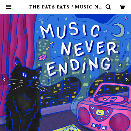
THE PATS PATS / MUSIC NE
VER ENDING(CD作品) | 9spic
es distro