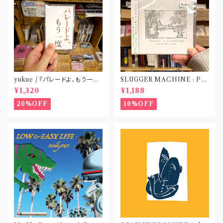
yukue / 『パレードよ、もう一度』
SLUGGER MACHINE : PE
(TAPE)
ACE OUT! / we die if we d
¥1,320
¥1,188
o not do “DIG”(SPLIT CD)
〝横浜&札幌〟
20%OFF
10%OFF