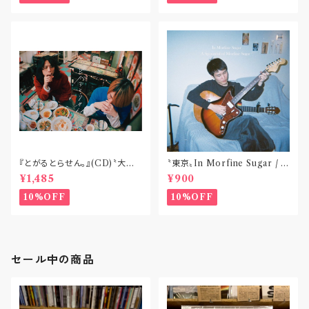
『とがるとらせん。』(CD)〝大阪・
〝東京〟In Morfine Sugar / A
東京〟
Spoonful of Morfine Sugar
¥1,485
¥900
(CDR)
10%OFF
10%OFF
セール中の商品