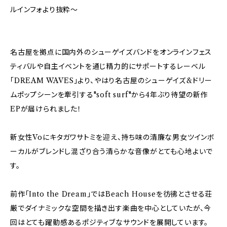
ルインフォより抜粋～
名古屋を拠点に国内外のシューゲイズバンドをオンラインフェス
ティバルや自主イベントを通じ精力的にサポートするレーベル
「DREAM WAVES」より、やはり名古屋のシューゲイズ&ドリー
ムポップシーンを牽引する"soft surf"から4年ぶり待望の新作
EPが届けられました！
新女性Voにキタガワサトミを迎え、持ち味の清廉な男女ツインボ
ーカルがブレンドし混ざり合う清らかな音像がとても心地よいで
す。
前作「Into the Dream」ではBeach Houseを彷彿とさせる荘
厳でダイナミックな空間を描き出す楽曲を中心としていたが、今
回はとても躍動感あるポジティブなサウンドを展開しています。