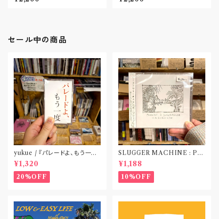
市〟
セール中の商品
yukue / 『パレードよ、もう一度』
SLUGGER MACHINE : PE
(TAPE)
ACE OUT! / we die if we d
¥1,320
¥1,188
o not do “DIG”(SPLIT CD)
〝横浜&札幌〟
20%OFF
10%OFF