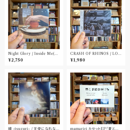
Night Glory / Inside Me(C
CRASH OF RHINOS / LOG
D)〝名古屋〟
BOOK(CD)
¥2,750
¥1,980
綴 -tsuzuri- / 天使になれなく
mamariri カセットEP「夏と予