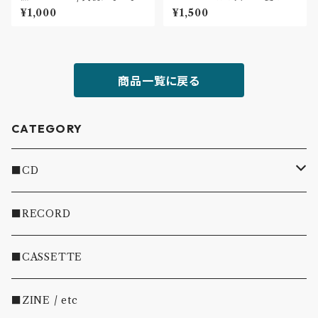
ても(CD)
感のかけら」
¥1,000
¥1,500
商品一覧に戻る
CATEGORY
■CD
・INDIE
■RECORD
・EMO/PUNK/POST HC
■CASSETTE
・SHOEGAZE/DREAMPOP/POST ROCK
■ZINE / etc