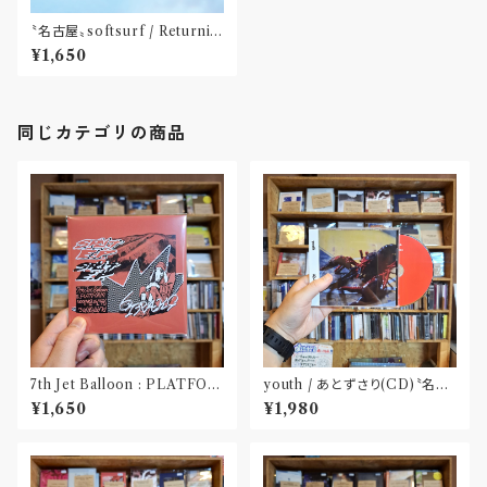
〝名古屋〟softsurf / Returnin
g Wave (CD作品)
¥1,650
同じカテゴリの商品
7th Jet Balloon : PLATFOR
youth / あとずさり(CD)〝名古
M SPLIT EP(CD)〝長野〟×
屋〟
¥1,650
¥1,980
〝大阪〟