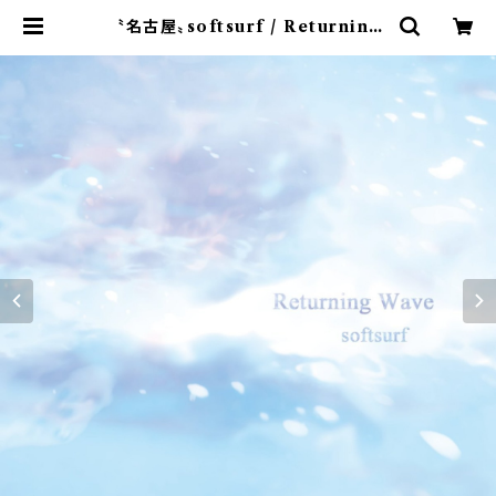
〝名古屋〟softsurf / Returning
Wave (CD作品) | 9spices distr
o