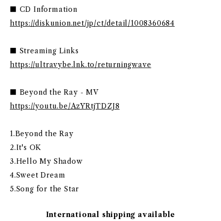
■ CD Information
https://diskunion.net/jp/ct/detail/1008360684
■ Streaming Links
https://ultravybe.lnk.to/returningwave
■ Beyond the Ray - MV
https://youtu.be/AzYRtjTDZJ8
1.Beyond the Ray
2.It's OK
3.Hello My Shadow
4.Sweet Dream
5.Song for the Star
International shipping available