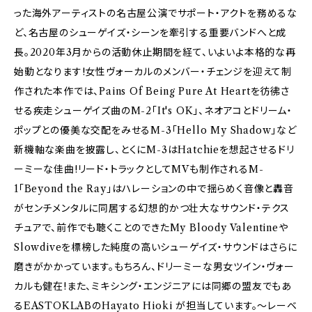
った海外アーティストの名古屋公演でサポート・アクトを務めるな
ど、名古屋のシューゲイズ・シーンを牽引する重要バンドへと成
長。2020年3月からの活動休止期間を経て、いよいよ本格的な再
始動となります!女性ヴォーカルのメンバー・チェンジを迎えて制
作された本作では、Pains Of Being Pure At Heartを彷彿さ
せる疾走シューゲイズ曲のM-2「It's OK」、ネオアコとドリーム・
ポップとの優美な交配をみせるM-3「Hello My Shadow」など
新機軸な楽曲を披露し、とくにM-3はHatchieを想起させるドリ
ーミーな佳曲!リード・トラックとしてMVも制作されるM-
1「Beyond the Ray」はハレーションの中で揺らめく音像と轟音
がセンチメンタルに同居する幻想的かつ壮大なサウンド・テクス
チュアで、前作でも聴くことのできたMy Bloody Valentineや
Slowdiveを標榜した純度の高いシューゲイズ・サウンドはさらに
磨きがかかっています。もちろん、ドリーミーな男女ツイン・ヴォー
カルも健在!また、ミキシング・エンジニアには同郷の盟友でもあ
るEASTOKLABのHayato Hioki が担当しています。～レーベ