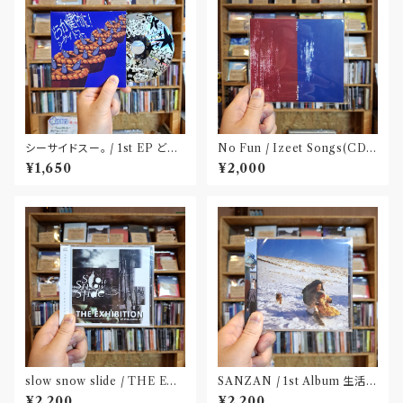
シーサイドスー。 / 1st EP どう
No Fun / Izeet Songs(CD)
か健やかに！(CD)〝静岡県三島
〝京都〟
¥1,650
¥2,000
市〟
slow snow slide / THE EX
SANZAN / 1st Album 生活の
HIBITION(CD)〝山形県酒田
名残(CD)〝静岡県三島市〟
¥2,200
¥2,200