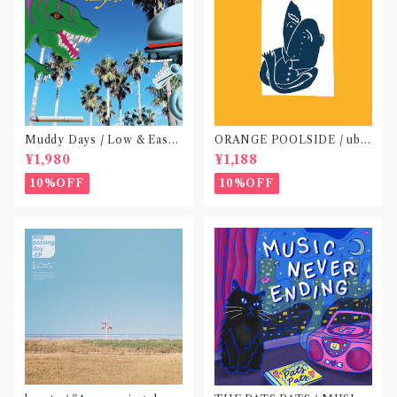
Muddy Days / Low & Easy
ORANGE POOLSIDE / ubu
Life〝東京〟
(CD作品)〝神奈川・厚木〟
¥1,980
¥1,188
10%OFF
10%OFF