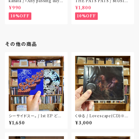
kanata / 『Any passing day -
THE PATS PATS / MUSIC
EP』(CD作品)〝東京〟
NEVER ENDING(CD作品)
¥990
¥1,800
10%OFF
10%OFF
その他の商品
シーサイドスー。 / 1st EP どう
くゆる / Lovescape(CD)※特
か健やかに！(CD)〝静岡県三島
典 : 缶バッヂ
¥1,650
¥3,000
市〟