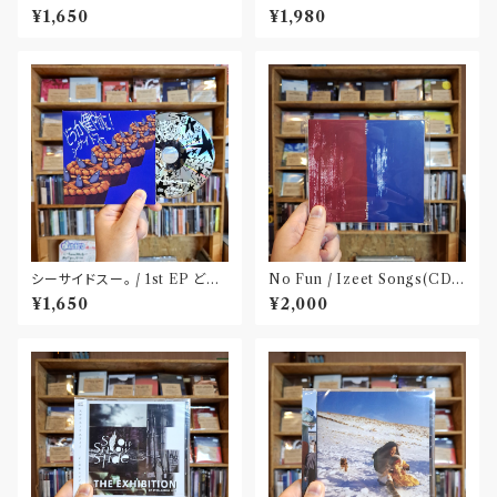
M SPLIT EP(CD)〝長野〟×
屋〟
¥1,650
¥1,980
〝大阪〟
シーサイドスー。 / 1st EP どう
No Fun / Izeet Songs(CD)
か健やかに！(CD)〝静岡県三島
〝京都〟
¥1,650
¥2,000
市〟