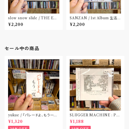
slow snow slide / THE EX
SANZAN / 1st Album 生活の
HIBITION(CD)〝山形県酒田
名残(CD)〝静岡県三島市〟
¥2,200
¥2,200
市〟
セール中の商品
yukue / 『パレードよ、もう一度』
SLUGGER MACHINE : PE
(TAPE)
ACE OUT! / we die if we d
¥1,320
¥1,188
o not do “DIG”(SPLIT CD)
〝横浜&札幌〟