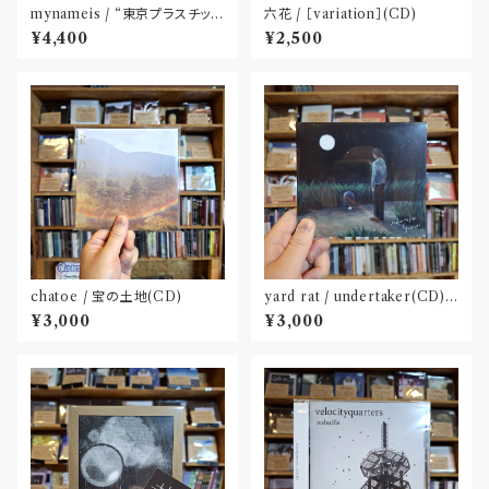
mynameis / “東京プラスチッ
六花 / ［variation］(CD)
ク” LP(12 inch)
¥4,400
¥2,500
chatoe / 宝の土地(CD)
yard rat / undertaker(CD)
〝熊本〟
¥3,000
¥3,000