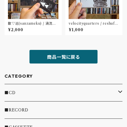
散▽巡(sanzameku) / 渦流に
velocityquarters / reshuffl
鳴く(CD : 特典ステッカー付属 )
e(CD※ダウンロードカード付
¥2,000
¥1,000
〝大阪〟
属)〝長野〟
商品一覧に戻る
CATEGORY
■CD
・INDIE
■RECORD
・EMO/PUNK/POST HC