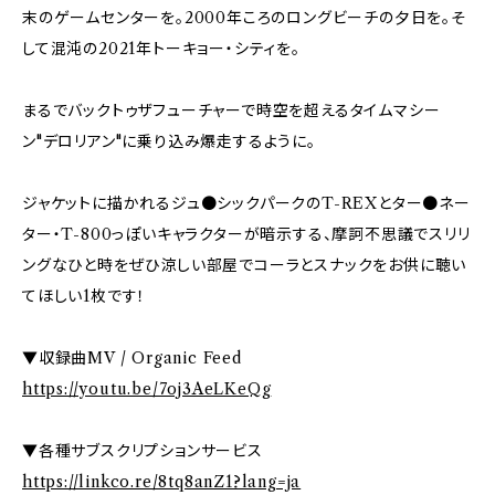
末のゲームセンターを。2000年ころのロングビーチの夕日を。そ
して混沌の2021年トーキョー・シティを。
まるでバックトゥザフューチャーで時空を超えるタイムマシー
ン"デロリアン"に乗り込み爆走するように。
ジャケットに描かれるジュ●シックパークのT-REXとター●ネー
ター・T-800っぽいキャラクターが暗示する、摩訶不思議でスリリ
ングなひと時をぜひ涼しい部屋でコーラとスナックをお供に聴い
てほしい1枚です！
▼収録曲MV / Organic Feed
https://youtu.be/7oj3AeLKeQg
▼各種サブスクリプションサービス
https://linkco.re/8tq8anZ1?lang=ja