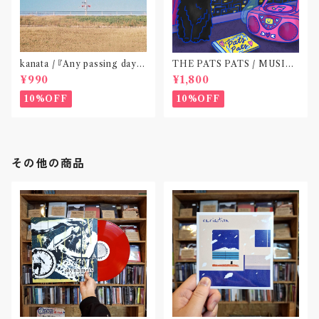
kanata / 『Any passing day -
THE PATS PATS / MUSIC
EP』(CD作品)〝東京〟
NEVER ENDING(CD作品)
¥990
¥1,800
10%OFF
10%OFF
その他の商品