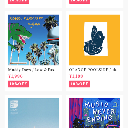
20%OFF
10%OFF
Muddy Days / Low & Easy
ORANGE POOLSIDE / ubu
Life〝東京〟
(CD作品)〝神奈川・厚木〟
¥1,980
¥1,188
10%OFF
10%OFF