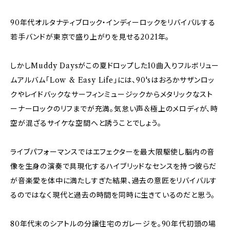
90年代オルタナティブロック・インディーロックをリバイバルする
若手バンドが東京で盛り上がりを見せる2021年。
しかしMuddy Daysがこの夏ドロップした10曲入りフルボリュー
ムアルバム「Low & Easy Life」には、90'sはおろかサザンロッ
クやレイドバックなサーフィンミュージックからメタリックなスト
ーナーロックのリフまでが充満。気怠い声&極上のメロディが、時
空が混ざるサイケな空間へと誘うことでしょう。
ライブパフォーマンスではエフェクターを最大限駆使し脳内の音
像を生身の演奏で具現化するハイブリッドなセンスを持つ彼らだ
が音楽愛を体中に満たしすぎた結果、過去の意匠をリバイバルす
るのではなく現代と過去の時間を同時に生きているのだと思う。
80年代末のシアトルの分譲住宅のガレージを。90年代初頭の場