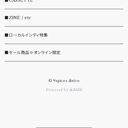
■CASSETTE
・SHOEGAZE/DREAMPOP/POST ROCK
■ZINE / etc
・OTHER(LOUD/JUNK/RAP/ etc...)
■ローカルインディ特集
■セール商品※オンライン限定
© 9spices distro
Powered by