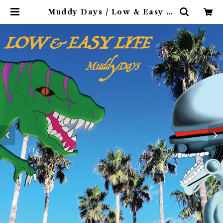
Muddy Days / Low & Easy Li
fe〝東京〟 | 9spices distro