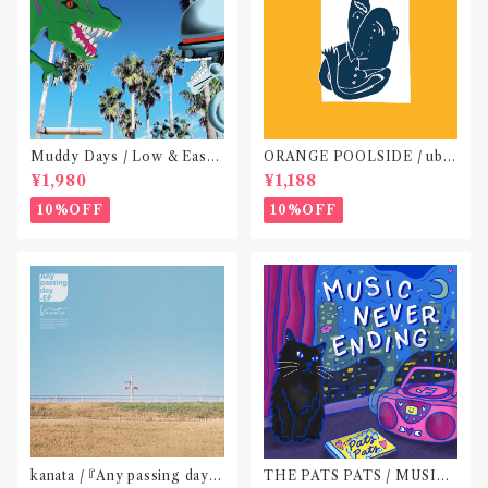
Muddy Days / Low & Easy
ORANGE POOLSIDE / ubu
Life〝東京〟
(CD作品)〝神奈川・厚木〟
¥1,980
¥1,188
10%OFF
10%OFF
kanata / 『Any passing day -
THE PATS PATS / MUSIC