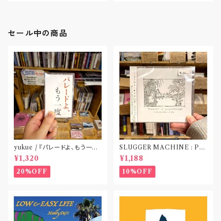
セール中の商品
yukue / 『パレードよ、もう一度』
SLUGGER MACHINE : PE
(TAPE)
ACE OUT! / we die if we d
¥1,320
¥1,188
o not do “DIG”(SPLIT CD)
〝横浜&札幌〟
20%OFF
10%OFF