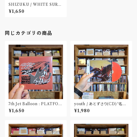
SHIZUKU / WHITE SURF!
: DISCOVER SISTER〝大阪〟
¥1,650
同じカテゴリの商品
7th Jet Balloon : PLATFOR
youth / あとずさり(CD)〝名古
M SPLIT EP(CD)〝長野〟×
屋〟
¥1,650
¥1,980
〝大阪〟