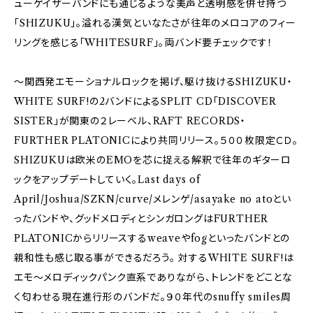
ューゲイザーバンドにも通じるような美声と透明感を併せ持つ
「SHIZUKU」。溢れる漢気といなたさが往年のメロコアのフィー
リングを感じる「WHITESURF」。両バンド要チェックです！
～関西発エモーショナルロックを掲げ、駆け抜けるSHIZUKU・
WHITE SURF!の2バンドによるSPLIT CD「DISCOVER
SISTER」が関東の２レーベル、RAFT RECORDS・
FURTHER PLATONICにより共同リリース。５００枚限定ＣＤ。
SHIZUKUは欧米のEMOを芯に捉える解釈で往年のギターロ
ックをアップデートしていく。Last days of
April/Joshua/SZKN/curve/メレンゲ/asayake no atoとい
ったバンドや、グッドメロディとシンガロングはFURTHER
PLATONICからリリースするweaveやfogといったバンドとの
親和性も感じ取る事ができるだろう。 対するWHITE SURF!は
エモ～メロディックパンク直系でありながら、トレンドをどことな
く匂わせる現在進行形のバンドだ。９０年代のsnuffy smiles周