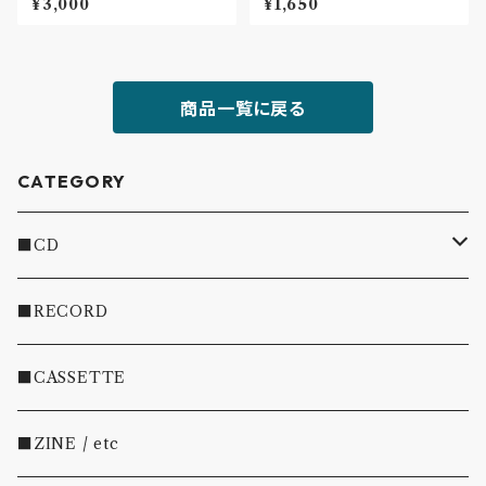
¥3,000
¥1,650
市〟
商品一覧に戻る
CATEGORY
■CD
・INDIE
■RECORD
・EMO/PUNK/POST HC
■CASSETTE
・SHOEGAZE/DREAMPOP/POST ROCK
■ZINE / etc