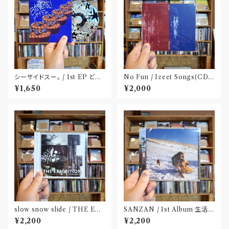
シーサイドスー。 / 1st EP どう
No Fun / Izeet Songs(CD)
か健やかに！(CD)〝静岡県三島
〝京都〟
¥1,650
¥2,000
市〟
slow snow slide / THE EX
SANZAN / 1st Album 生活の
HIBITION(CD)〝山形県酒田
名残(CD)〝静岡県三島市〟
¥2,200
¥2,200
市〟