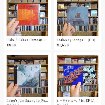
Rikka / Rikka's Demos(CD-
Forbear / 4songs Ⅱ (CD)
R)
¥800
¥1,650
Laget’s Jam Stack / 1st Full
シーサイドスー。 / 1st EP どう
Album『有限の中の永遠』(CD)
か健やかに！(CD)〝静岡県三島