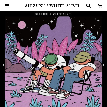
SHIZUKU / WHITE SURF! :
DISCOVER SISTER〝大阪〟 | 9s
pices distro