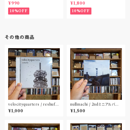
EP』(CD作品)〝東京〟
NEVER ENDING(CD作品)
¥990
¥1,800
10%OFF
10%OFF
その他の商品
velocityquarters / reshuffl
nullmachi / 2ndミニアルバム
e(CD※ダウンロードカード付
「逆回転する私小説」(CD)
¥1,000
¥1,500
属)〝長野〟