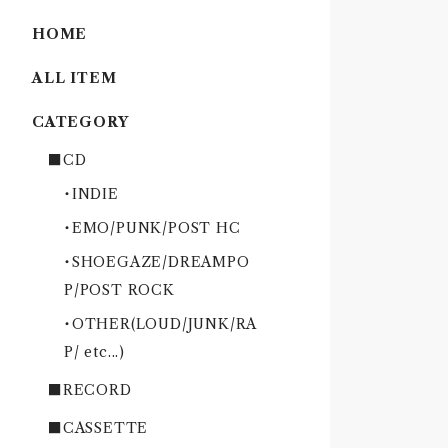
HOME
ALL ITEM
CATEGORY
■CD
・INDIE
・EMO/PUNK/POST HC
・SHOEGAZE/DREAMPO
P/POST ROCK
・OTHER(LOUD/JUNK/RA
P/ etc...)
■RECORD
■CASSETTE