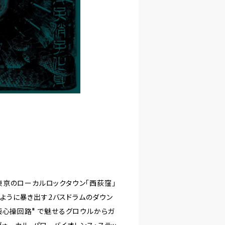
京のローカルロックタウン「西荻窪」
るように暴き出す2バスドラムのダウン
壊心操回路" で魅せるグロウルからガ