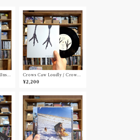
 Unse
Crows Caw Loudly / Crows
Caw Loudly(2枚組 7 inch)
¥2,200