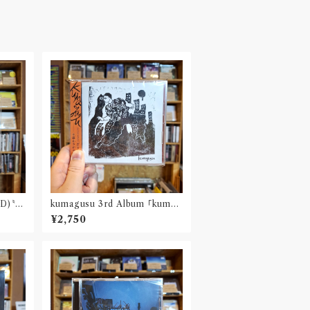
CD)〝京
kumagusu 3rd Album 「kumag
usu」(CD※ダウンロードコード付
¥2,750
属)