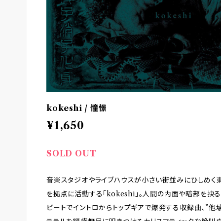
kokeshi / 憧憬
¥1,650
SOLD OUT
音楽スタジオやライブハウスが小さい街並みにひしめく東
を拠点に活動する「kokeshi」。人間の内面や暗部を抉
ビートでイントロからトップギアで爆発する収録曲、”他