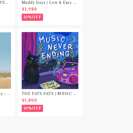
 PEA
Muddy Days / Low & Easy Li
 do no
fe〝東京〟
¥1,980
)〝横浜&
10%OFF
ay - E
THE PATS PATS / MUSIC N
EVER ENDING(CD作品)
¥1,800
10%OFF