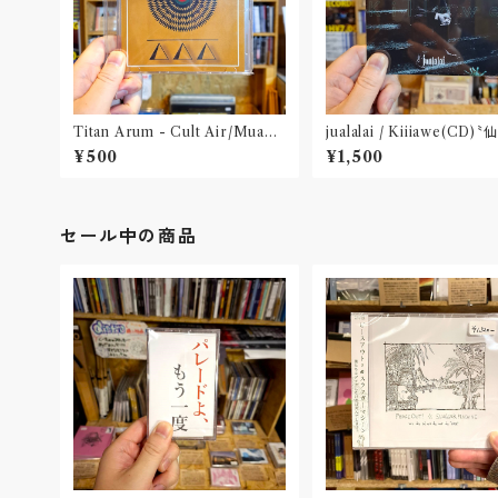
Titan Arum - Cult Air/Muang
jualalai / Kiiiawe(CD)〝
(CD-R)
¥500
¥1,500
セール中の商品