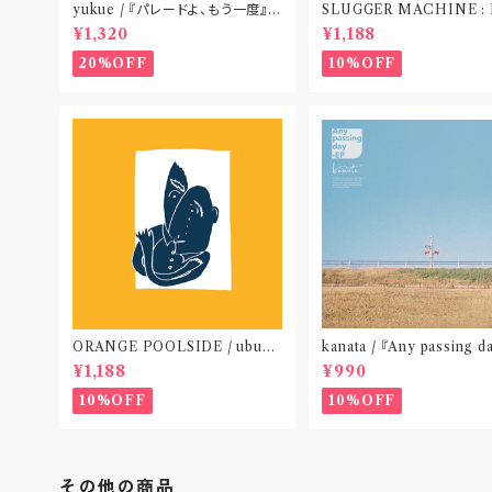
yukue / 『パレードよ、もう一度』
SLUGGER MACHINE :
(TAPE)
CE OUT! / we die if we
¥1,320
¥1,188
t do “DIG”(SPLIT CD
札幌〟
20%OFF
10%OFF
ORANGE POOLSIDE / ubu
kanata / 『Any passing d
(CD作品)〝神奈川・厚木〟
P』(CD作品)〝東京〟
¥1,188
¥990
10%OFF
10%OFF
その他の商品