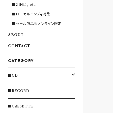
■ZINE / etc
■ローカルインディ特集
■セール商品※オンライン限定
ABOUT
CONTACT
CATEGORY
■CD
・INDIE
■RECORD
・EMO/PUNK/POST HC
■CASSETTE