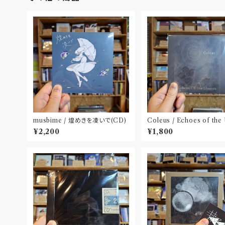
musbime / 煌めきを凌いで(CD)
Coleus / Echoes of the
en(CD)
¥2,200
¥1,800