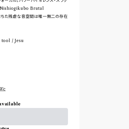
ォーカル。パワーバイオレンス・スラッ
ogikubo Brutal
満ち満ちた残虐な音空間は唯一無二の存在
tool / Jesu
cWc
available