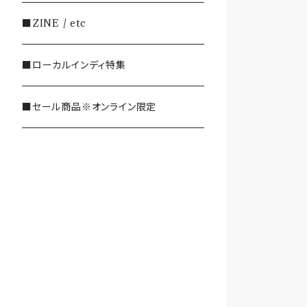
・SHOEGAZE/DREAMPOP/POST
■ZINE / etc
ROCK
■ローカルインディ特集
・OTHER(LOUD/JUNK/RAP/ et
c...)
■セール商品※オンライン限定