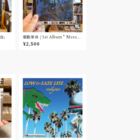
仙台〟
衝動革命 / 1st Album " Messy
Room "(CD)〝大阪〟
¥2,500