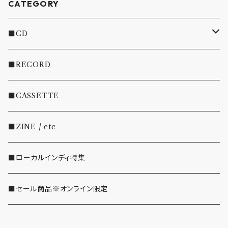
CATEGORY
■CD
・INDIE
■RECORD
・EMO/PUNK/POST HC
■CASSETTE
・SHOEGAZE/DREAMPOP/POST ROCK
■ZINE / etc
・OTHER(LOUD/JUNK/RAP/ etc...)
■ローカルインディ特集
■セール商品※オンライン限定