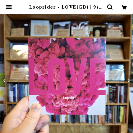
Looprider - LOVE(CD) | 9spi
ces distro