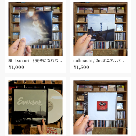
綴 -tsuzuri- / 天使になれなく
nullmachi / 2ndミニアルバム
ても(CD)
「逆回転する私小説」(CD)
¥1,000
¥1,500