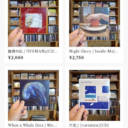
路傍の石 / 『HUMAN』(CD-
Night Glory / Inside Me(C
R)
D)〝名古屋〟
¥2,000
¥2,750
When a Whale Dies / Moby
六花 / ［variation］(CD)