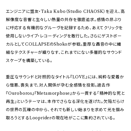
エンジニアに盟友・Taka Kubo（Studio CHAOSK）を迎え、高
解像度な音響と生々しい熱量の共存を徹底追求。感情の昂ぶり
に呼応する有機的なグルーヴを記録するため、あえてクリックを
使用しないライブ・レコーディングを敢行した。さらにゲストボー
カルとしてCOLLAPSEのShokoが参戦。重厚な轟音の中に繊
細なテクスチャーが織りなす、これまでにない多層的なサウンド
スケープを構築している。
重圧なサウンドと対照的なタイトル『LOVE』には、純粋な愛着か
ら憎悪、喪失まで、対人関係が孕む全感情を投影。過去作
『Ouroboros』『Metamorphose』から一貫する「精神的な死と
再生」というテーマは、本作でさらなる深化を遂げた。欠陥だらけ
の世界の瓦礫の中から、それでも新しい始まりを求めて光を掴み
取ろうとするLoopriderの現在地がここに集約されている。