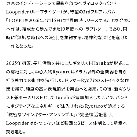
東京のインディーシーンで異彩を放つヘヴィロック・バンド
Looprider（ループライダー）が、待望の3rdフルアルバム
『LOVE』を2026年4月15日に世界同時リリースすることを発表。
本作は、結成から歩んできた10年間への「ラブレター」であり、同
時に「無垢な時代への決別」を象徴する、精神的な深化を遂げた
一作となった。
2025年初頭、長年活動を共にしたギタリストHarukaが脱退。こ
の窮地に対し、中心人物Ryotaroはドラム以外の全楽器を自ら
担う独力での制作を決行した。ドラマーRyo7とのストイックな作
業を経て、純度の高い表現欲求を楽曲へと凝縮。その後、新ギタリ
スト兼ボーカリストとしてTacchiが電撃加入したことで、バンド
にポジティブなエネルギーが注入された。Ryotaroが追求する
「緻密なツインギター・アンサンブル」が完全復活を遂げ、
Loopriderはかつてないほど強固な3ピース体制として新章へ
突き進む。