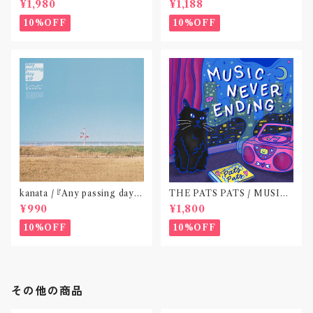
¥1,980
¥1,188
10%OFF
10%OFF
kanata / 『Any passing day -
THE PATS PATS / MUSIC
EP』(CD作品)〝東京〟
NEVER ENDING(CD作品)
¥990
¥1,800
10%OFF
10%OFF
その他の商品