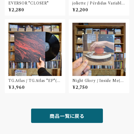
EVERSOR "CLOSER"
joliette / Pérdidas Variable
s - "変転忘失"(CD)
¥2,280
¥2,200
TG.Atlas / TG.Atlas "EP"(12
Night Glory / Inside Me(C
inch)〝旭川〟
D)〝名古屋〟
¥3,960
¥2,750
商品一覧に戻る