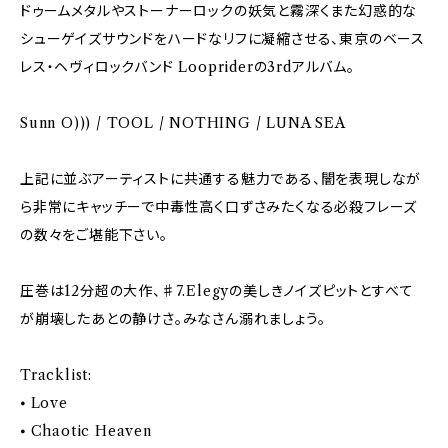
ドゥームメタルやストーナーロックの妖気と霧深くまた幻惑的な
シューゲイズサウンドをハードなリフに凝縮させる、東京のベース
レス・ヘヴィロックバンド Loopriderの3rdアルバム。
Sunn O))) / TOOL / NOTHING / LUNA SEA
上記に並ぶアーティストに共通する魅力である、闇を表現しなが
ら非常にキャッチーで中毒性高く口ずさみたくなる必殺フレーズ
の数々をご堪能下さい。
圧巻は12分超の大作、♯7.Elegyの美しきノイズピットとすべて
が崩壊したあとの静けさ。みなさん溺れましょう。
Tracklist:
⦁ Love
⦁ Chaotic Heaven