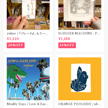
yukue / 『パレードよ、もう一度』
SLUGGER MACHINE : PE
(TAPE)
ACE OUT! / we die if we d
¥1,320
¥1,188
o not do “DIG”(SPLIT CD)
〝横浜&札幌〟
20%OFF
10%OFF
Muddy Days / Low & Easy
ORANGE POOLSIDE / ubu
Life〝東京〟
(CD作品)〝神奈川・厚木〟