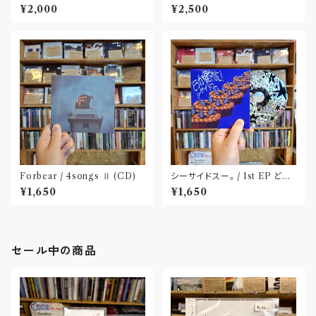
Dick(CD)
¥2,000
¥2,500
Forbear / 4songs Ⅱ (CD)
シーサイドスー。 / 1st EP どう
か健やかに！(CD)〝静岡県三島
¥1,650
¥1,650
市〟
セール中の商品