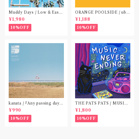
Muddy Days / Low & Easy
ORANGE POOLSIDE / ubu
Life〝東京〟
(CD作品)〝神奈川・厚木〟
¥1,980
¥1,188
10%OFF
10%OFF
kanata / 『Any passing day -
THE PATS PATS / MUSIC
EP』(CD作品)〝東京〟
NEVER ENDING(CD作品)
¥990
¥1,800
10%OFF
10%OFF