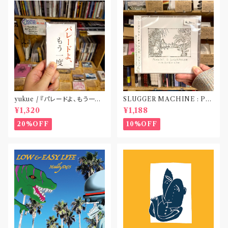
yukue / 『パレードよ、もう一度』
SLUGGER MACHINE : PE
(TAPE)
ACE OUT! / we die if we d
¥1,320
¥1,188
o not do “DIG”(SPLIT CD)
〝横浜&札幌〟
20%OFF
10%OFF