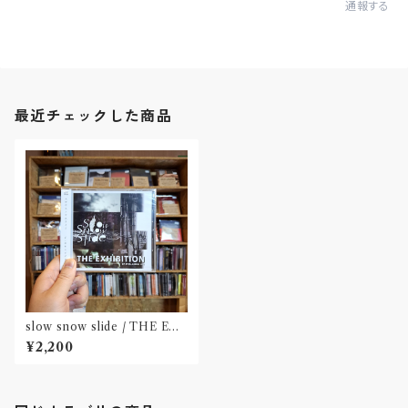
通報する
最近チェックした商品
slow snow slide / THE EX
HIBITION(CD)〝山形県酒田
¥2,200
市〟