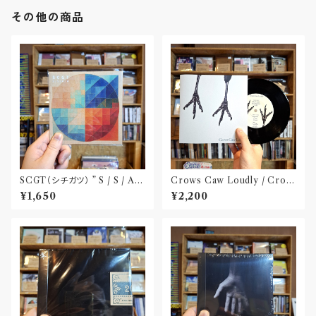
その他の商品
SCGT（シチガツ） ” S / S / A /
Crows Caw Loudly / Crow
W”(CD)
s Caw Loudly(2枚組 7 inch)
¥1,650
¥2,200