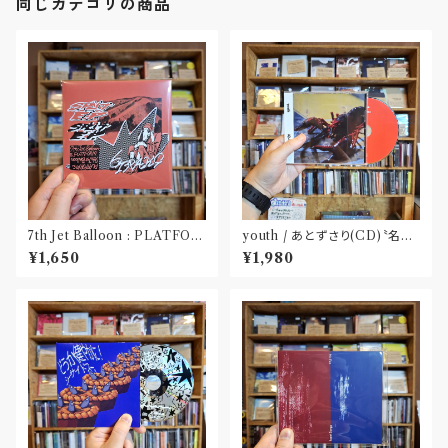
同じカテゴリの商品
7th Jet Balloon : PLATFOR
youth / あとずさり(CD)〝名古
M SPLIT EP(CD)〝長野〟×
屋〟
¥1,650
¥1,980
〝大阪〟