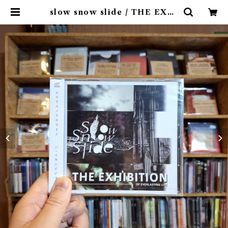
slow snow slide / THE EXHI
BITION(CD)〝山形県酒田市〟 | 9s
pices distro