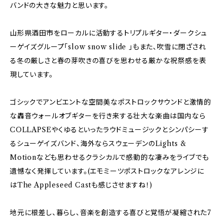
バンドの大きな魅力と思います。
山形県酒田市をローカルに活動するトリプルギター・ダークシュ
ーゲイズグループ「slow snow slide 」もまた、吹雪に閉ざされ
る冬の厳しさと春の芽吹きの喜びを思わせる厳かな祝祭感を表
現しています。
ゴシックでアンビエントな空間美なポストロックサウンドと激情的
な轟音ウォールオブギターを行き来する壮大な楽曲は国内なら
COLLAPSEやくゆるといったラウドミュージックとシンパシーす
るシューゲイズバンド、海外ならスウェーデンのLights &
Motionなども思わせるクラシカルで感動的な凄みをライブでも
遺憾なく発揮しています。(エモミーツポストロックなアレンジに
はThe Appleseed Castも感じさせますね！)
地元に根差し、暮らし、音楽を創造する喜びと覚悟が凝縮された7