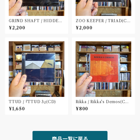
GRIND SHAFT / HIDDEN
ZOO KEEPER / TRIAD(C
FOLKLORE(CD)
D)〝京都〟
¥2,200
¥2,000
TTUD / 『TTUD 3』(CD)
Rikka / Rikka's Demos(CD-
R)
¥1,650
¥800
商品一覧に戻る