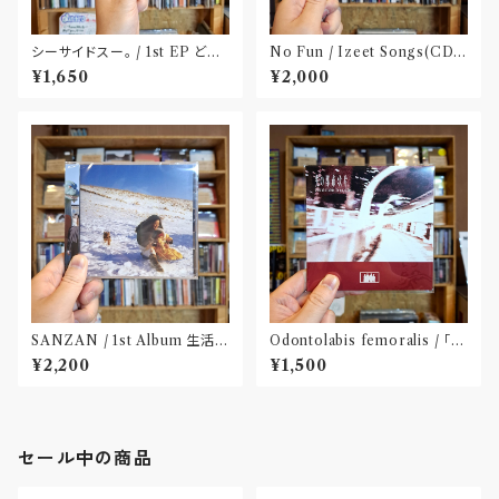
シーサイドスー。 / 1st EP どう
No Fun / Izeet Songs(CD)
か健やかに！(CD)〝静岡県三島
〝京都〟
¥1,650
¥2,000
市〟
SANZAN / 1st Album 生活の
Odontolabis femoralis / ｢先
名残(CD)〝静岡県三島市〟
の都市状片」(CD)〝名古屋〟
¥2,200
¥1,500
セール中の商品