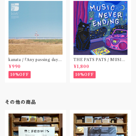
kanata / 『Any passing day -
THE PATS PATS / MUSIC
EP』(CD作品)〝東京〟
NEVER ENDING(CD作品)
¥990
¥1,800
10%OFF
10%OFF
その他の商品