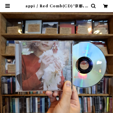
appi / Red Comb(CD)〝京都〟 |
9spices distro