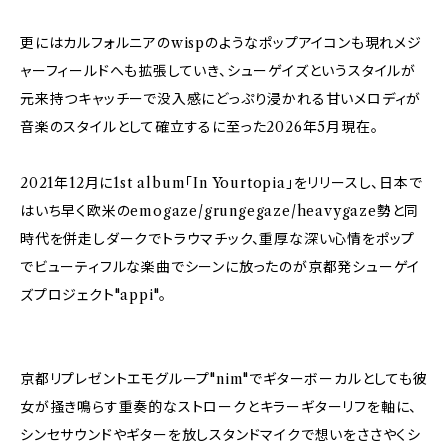
更にはカルフォルニアのwispのようなポップアイコンも現れメジ
ャーフィールドへも拡張していき、シューゲイズというスタイルが
元来持つキャッチーで没入感にどっぷり浸かれる甘いメロディが
音楽のスタイルとして確立するに至った2026年5月現在。
2021年12月に1st album「In Yourtopia」をリリースし、日本で
はいち早く欧米のemogaze/grungegaze/heavygaze勢と同
時代を併走しダークでトラウマチック、重厚な深い心情をポップ
でビューティフルな楽曲でシーンに放ったのが京都発シューゲイ
ズプロジェクト"appi"。
京都リプレゼントエモグループ"nim"でギターボーカルとしても彼
女が掻き鳴らす重奏的なストロークとキラーギターリフを軸に、
シンセサウンドやギターを放しスタンドマイクで想いをささやくシ