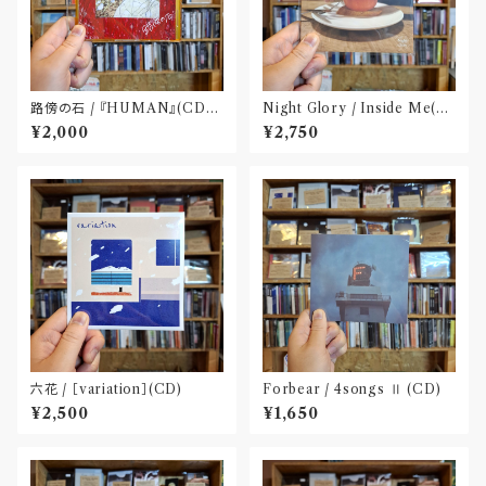
路傍の石 / 『HUMAN』(CD-
Night Glory / Inside Me(C
R)
D)〝名古屋〟
¥2,000
¥2,750
六花 / ［variation］(CD)
Forbear / 4songs Ⅱ (CD)
¥2,500
¥1,650