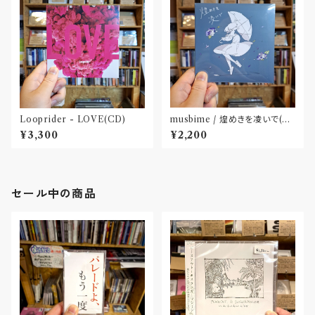
Looprider - LOVE(CD)
musbime / 煌めきを凌いで(C
D)
¥3,300
¥2,200
セール中の商品