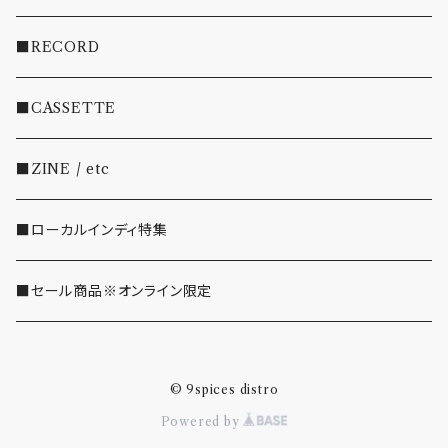
・INDIE
■RECORD
・EMO/PUNK/POST HC
■CASSETTE
・SHOEGAZE/DREAMPOP/POST ROCK
■ZINE / etc
・OTHER(LOUD/JUNK/RAP/ etc...)
■ローカルインディ特集
■セール商品※オンライン限定
© 9spices distro
Powered by