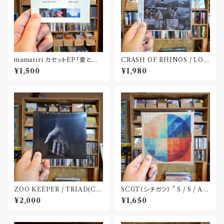
mamariri カセットEP「夏と予
CRASH OF RHINOS / LOG
感のかけら」
BOOK(CD)
¥1,500
¥1,980
ZOO KEEPER / TRIAD(C
SCGT（シチガツ） ” S / S / A /
D)〝京都〟
W”(CD)
¥2,000
¥1,650