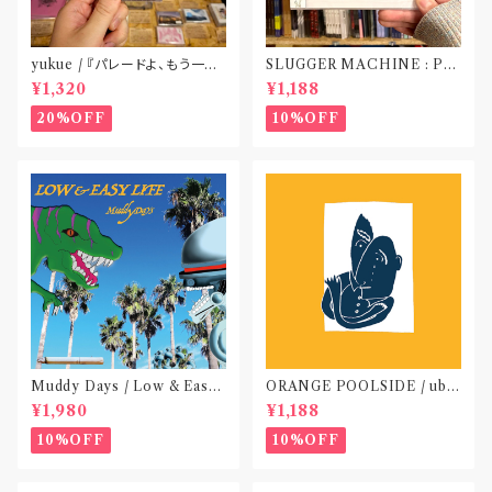
yukue / 『パレードよ、もう一度』
SLUGGER MACHINE : PE
(TAPE)
ACE OUT! / we die if we d
¥1,320
¥1,188
o not do “DIG”(SPLIT CD)
〝横浜&札幌〟
20%OFF
10%OFF
Muddy Days / Low & Easy
ORANGE POOLSIDE / ubu
Life〝東京〟
(CD作品)〝神奈川・厚木〟
¥1,980
¥1,188
10%OFF
10%OFF