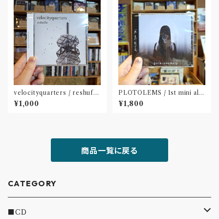
velocityquarters / reshuffl
PLOTOLEMS / 1st mini alb
e(CD※ダウンロードカード付
um 「para?anomaly」(CD)
¥1,000
¥1,800
属)〝長野〟
商品一覧に戻る
CATEGORY
■CD