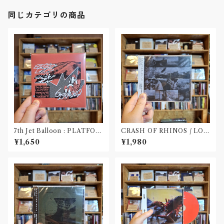
同じカテゴリの商品
7th Jet Balloon : PLATFOR
CRASH OF RHINOS / LOG
M SPLIT EP(CD)〝長野〟×
BOOK(CD)
¥1,650
¥1,980
〝大阪〟