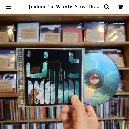
Joshua / A Whole New Theo
ry Redux(CD) | 9spices distr
o