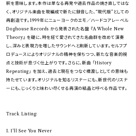
釈を意味します。本作は単なる再発や過去作品の焼き直しではな
く、オリジナル楽曲を現編成で新たに録音した、“現代版”としての
再創造です。1999年にニューヨークのエモ／ハードコアレーベル
Doghouse Records から発表された名盤 『A Whole New
Theory』 を礎に、時を経て愛されてきた名曲群を改めて演奏
し、深みと表現力を増したサウンドへと刷新しています。セルフプ
ロデュースによりオリジナルの精神を保ちつつ、新たな音楽的視
点と技術が息づく仕上がりです。さらに、新曲 「History
Repeating」 を加え、過去と現在をつなぐ橋渡しとしての意味も
持たせています。オリジナルを知るリスナーにも、新世代のリスナ
ーにも、じっくりと味わい尽くせる再演の結晶と呼べる作品です。
Track Listing:
1. I’ll See You Never