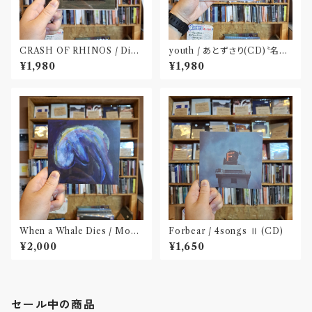
CRASH OF RHINOS / Dist
youth / あとずさり(CD)〝名古
al(CD)
屋〟
¥1,980
¥1,980
When a Whale Dies / Moby
Forbear / 4songs Ⅱ (CD)
Dick(CD)
¥2,000
¥1,650
セール中の商品