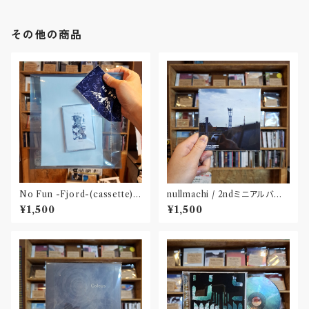
その他の商品
No Fun -Fjord-(cassette)
nullmachi / 2ndミニアルバム
〝京都〟
「逆回転する私小説」(CD)
¥1,500
¥1,500