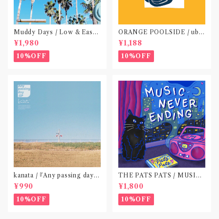
Muddy Days / Low & Easy
ORANGE POOLSIDE / ubu
Life〝東京〟
(CD作品)〝神奈川・厚木〟
¥1,980
¥1,188
10%OFF
10%OFF
kanata / 『Any passing day -
THE PATS PATS / MUSIC
EP』(CD作品)〝東京〟
NEVER ENDING(CD作品)
¥990
¥1,800
10%OFF
10%OFF