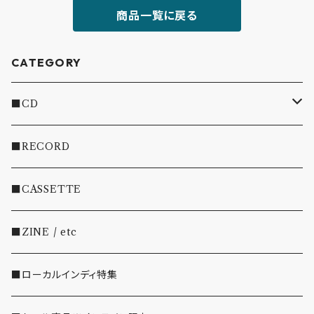
商品一覧に戻る
CATEGORY
■CD
・INDIE
■RECORD
・EMO/PUNK/POST HC
■CASSETTE
・SHOEGAZE/DREAMPOP/POST ROCK
■ZINE / etc
・OTHER(LOUD/JUNK/RAP/ etc...)
■ローカルインディ特集