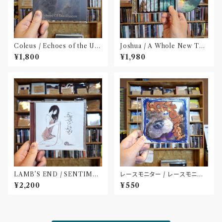
Coleus / Echoes of the Uns
Joshua / A Whole New The
een(CD)
ory Redux(CD)
¥1,800
¥1,980
LAMB’S END / SENTIME
レースモニター / レースモニタ
NT(CD)
ー(CD-R)
¥2,200
¥550