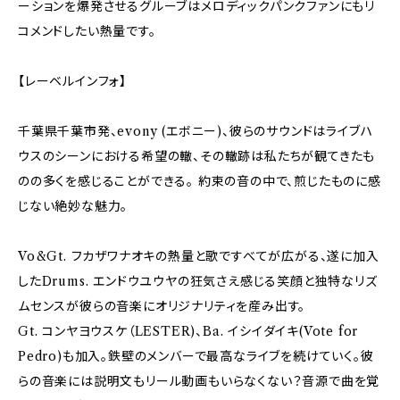
ーションを爆発させるグルーブはメロディックパンクファンにもリ
コメンドしたい熱量です。
【レーベルインフォ】
千葉県千葉市発、evony (エボニー)、彼らのサウンドはライブハ
ウスのシーンにおける希望の轍、その轍跡は私たちが観てきたも
のの多くを感じることができる。 約束の音の中で、煎じたものに感
じない絶妙な魅力。
Vo&Gt. フカザワナオキの熱量と歌ですべてが広がる、遂に加入
したDrums. エンドウユウヤの狂気さえ感じる笑顔と独特なリズ
ムセンスが彼らの音楽にオリジナリティを産み出す。
Gt. コンヤヨウスケ（LESTER)、Ba. イシイダイキ(Vote for
Pedro)も加入。鉄壁のメンバーで最高なライブを続けていく。彼
らの音楽には説明文もリール動画もいらなくない？音源で曲を覚