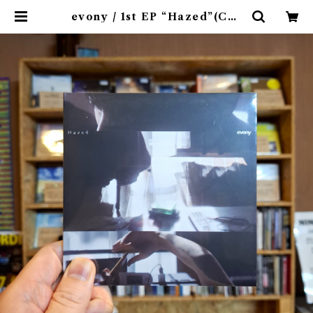
evony / 1st EP “Hazed”(CD)
Released by FURTHER PLAT
ONIC〝千葉〟 | 9spices distro