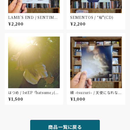
LAMB’S END / SENTIME
SEMENTOS / “桜"(CD)
NT(CD)
¥2,200
¥2,200
はつめ / 1stEP 「hatsume」(C
綴 -tsuzuri- / 天使になれなく
D)〝東京〟
ても(CD)
¥1,500
¥1,000
商品一覧に戻る