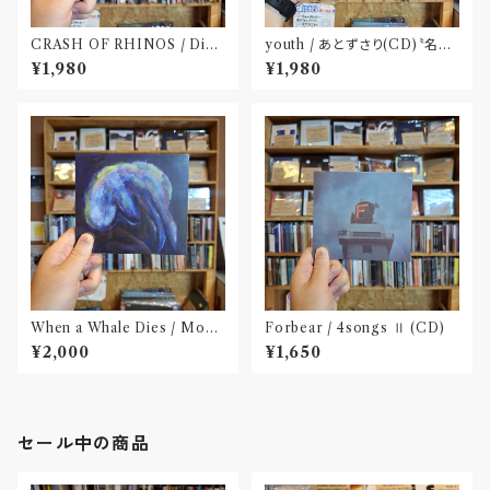
CRASH OF RHINOS / Dist
youth / あとずさり(CD)〝名古
al(CD)
屋〟
¥1,980
¥1,980
When a Whale Dies / Moby
Forbear / 4songs Ⅱ (CD)
Dick(CD)
¥2,000
¥1,650
セール中の商品