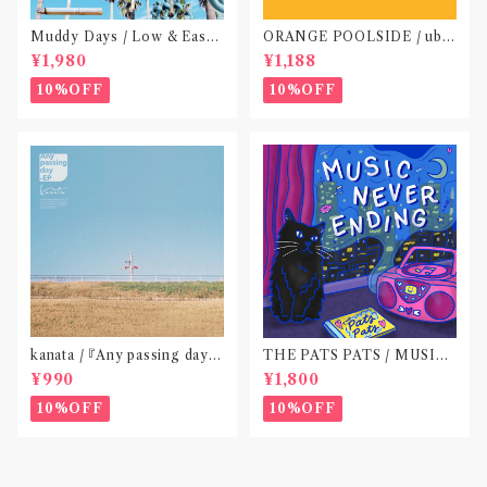
Muddy Days / Low & Easy
ORANGE POOLSIDE / ubu
Life〝東京〟
(CD作品)〝神奈川・厚木〟
¥1,980
¥1,188
10%OFF
10%OFF
kanata / 『Any passing day -
THE PATS PATS / MUSIC
EP』(CD作品)〝東京〟
NEVER ENDING(CD作品)
¥990
¥1,800
10%OFF
10%OFF