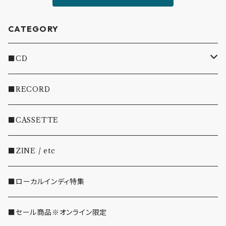
CATEGORY
■CD
・INDIE
■RECORD
・EMO/PUNK/POST HC
■CASSETTE
・SHOEGAZE/DREAMPOP/POST ROCK
■ZINE / etc
・OTHER(LOUD/JUNK/RAP/ etc...)
■ローカルインディ特集
■セール商品※オンライン限定