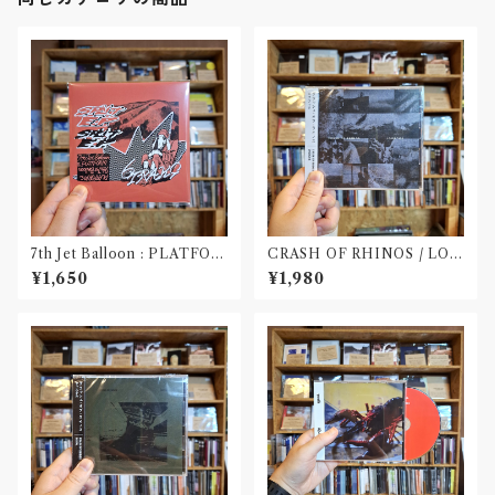
7th Jet Balloon : PLATFOR
CRASH OF RHINOS / LOG
M SPLIT EP(CD)〝長野〟×
BOOK(CD)
¥1,650
¥1,980
〝大阪〟