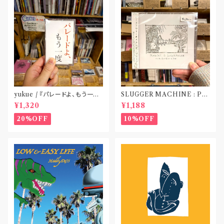
yukue / 『パレードよ、もう一度』
SLUGGER MACHINE : PE
(TAPE)
ACE OUT! / we die if we d
¥1,320
¥1,188
o not do “DIG”(SPLIT CD)
〝横浜&札幌〟
20%OFF
10%OFF