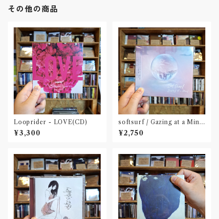
その他の商品
Looprider - LOVE(CD)
softsurf / Gazing at a Mind
(CD)〝名古屋〟
¥3,300
¥2,750