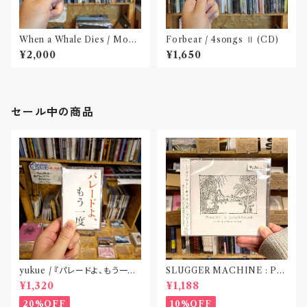
When a Whale Dies / Moby
Forbear / 4songs Ⅱ (CD)
Dick(CD)
¥2,000
¥1,650
セール中の商品
yukue / 『パレードよ、もう一度』
SLUGGER MACHINE : PE
(TAPE)
ACE OUT! / we die if we d
¥1,320
¥1,188
o not do “DIG”(SPLIT CD)
〝横浜&札幌〟
20%OFF
10%OFF