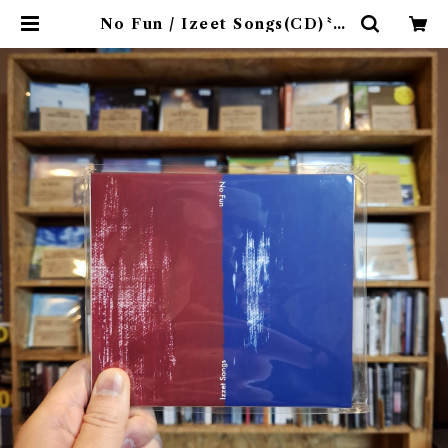
No Fun / Izeet Songs(CD)〝京
都〟 | 9spices distro