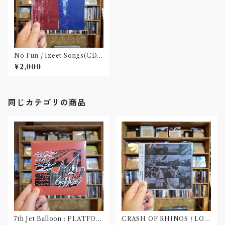
No Fun / Izeet Songs(CD)
〝京都〟
¥2,000
同じカテゴリの商品
7th Jet Balloon : PLATFOR
CRASH OF RHINOS / LOG