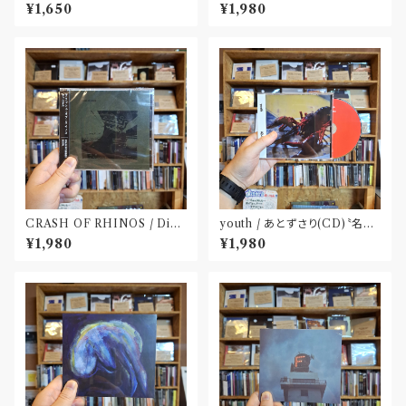
M SPLIT EP(CD)〝長野〟×
BOOK(CD)
¥1,650
¥1,980
〝大阪〟
CRASH OF RHINOS / Dist
youth / あとずさり(CD)〝名古
al(CD)
屋〟
¥1,980
¥1,980