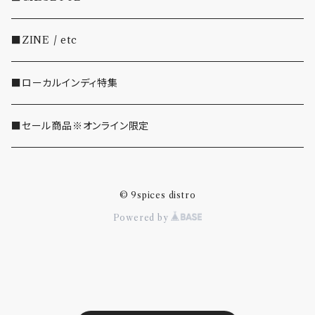
・SHOEGAZE/DREAMPOP/POST ROCK
■ZINE / etc
・OTHER(LOUD/JUNK/RAP/ etc...)
■ローカルインディ特集
■セール商品※オンライン限定
© 9spices distro
Powered by