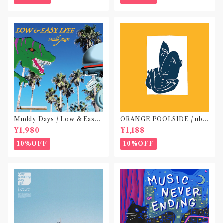
Muddy Days / Low & Easy
ORANGE POOLSIDE / ubu
Life〝東京〟
(CD作品)〝神奈川・厚木〟
¥1,980
¥1,188
10%OFF
10%OFF