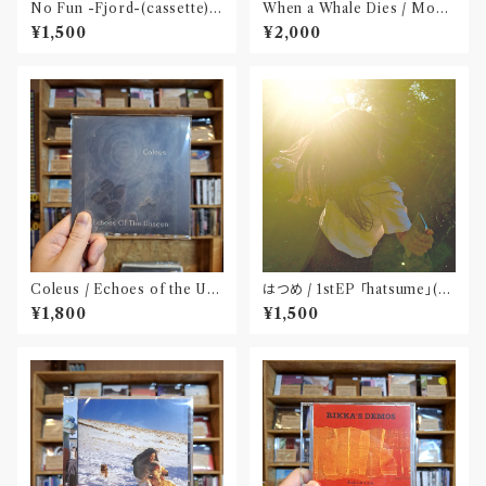
No Fun -Fjord-(cassette)
When a Whale Dies / Moby
〝京都〟
Dick(CD)
¥1,500
¥2,000
Coleus / Echoes of the Uns
はつめ / 1stEP 「hatsume」(C
een(CD)
D)〝東京〟
¥1,800
¥1,500