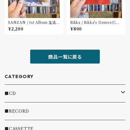
SANZAN / 1st Album 生活の
Rikka / Rikka's Demos(CD-
名残(CD)〝静岡県三島市〟
R)
¥2,200
¥800
商品一覧に戻る
CATEGORY
■CD
・INDIE
■RECORD
・EMO/PUNK/POST HC
■CASSETTE