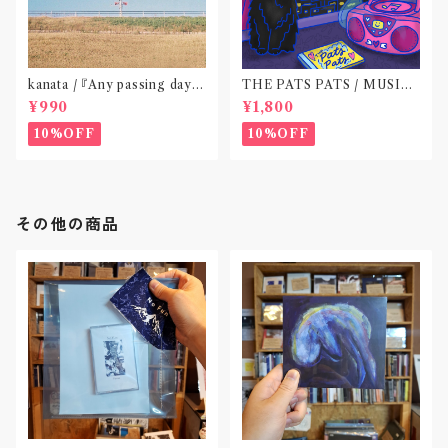
kanata / 『Any passing day -
THE PATS PATS / MUSIC
EP』(CD作品)〝東京〟
NEVER ENDING(CD作品)
¥990
¥1,800
10%OFF
10%OFF
その他の商品