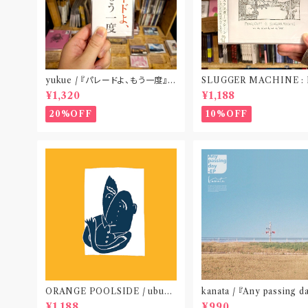
yukue / 『パレードよ、もう一度』
SLUGGER MACHINE :
(TAPE)
CE OUT! / we die if we
¥1,320
¥1,188
t do “DIG”(SPLIT CD
札幌〟
20%OFF
10%OFF
ORANGE POOLSIDE / ubu
kanata / 『Any passing d
(CD作品)〝神奈川・厚木〟
P』(CD作品)〝東京〟
¥1,188
¥990