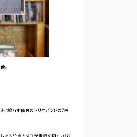
仙台〟
派に鳴らす仙台のトリオバンドの7曲
もある泣きのメロが青春の切なさ(刹