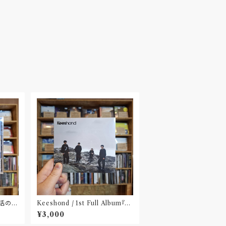
 生活の名
Keeshond / 1st Full Album『K
eeshond』
¥3,000