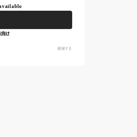
available
方向け
通報する