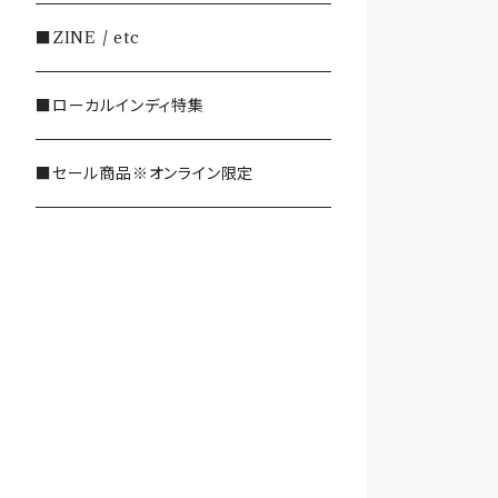
・SHOEGAZE/DREAMPOP/POST
■ZINE / etc
ROCK
■ローカルインディ特集
・OTHER(LOUD/JUNK/RAP/ et
c...)
■セール商品※オンライン限定