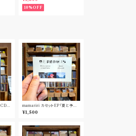
10%OFF
mamariri カセットEP「夏と予感
 PLAT
のかけら」
¥1,500