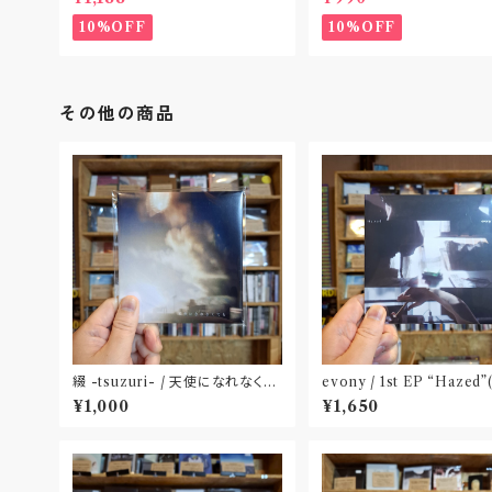
10%OFF
10%OFF
その他の商品
綴 -tsuzuri- / 天使になれなくて
evony / 1st EP “Hazed”(CD)
も(CD)
Released by FURTHER
¥1,000
¥1,650
ONIC〝千葉〟