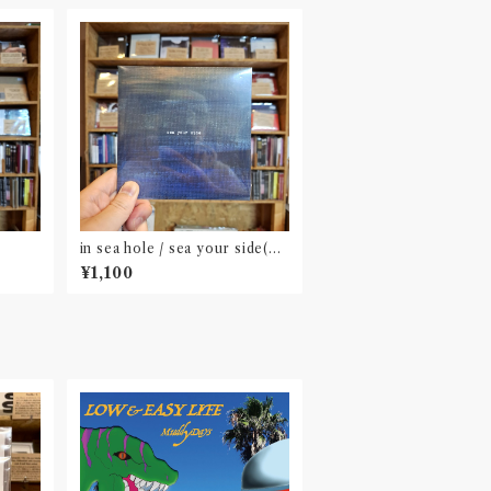
in sea hole / sea your side(C
D)
¥1,100