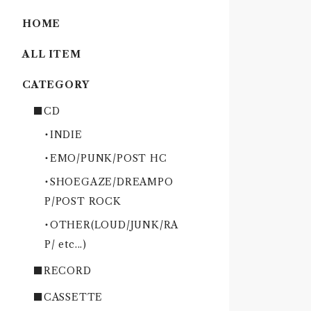
HOME
ALL ITEM
CATEGORY
■CD
・INDIE
・EMO/PUNK/POST HC
・SHOEGAZE/DREAMPO
P/POST ROCK
・OTHER(LOUD/JUNK/RA
P/ etc...)
■RECORD
■CASSETTE