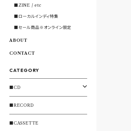
■ZINE / etc
■ローカルインディ特集
■セール商品※オンライン限定
ABOUT
CONTACT
CATEGORY
■CD
・INDIE
■RECORD
・EMO/PUNK/POST HC
■CASSETTE