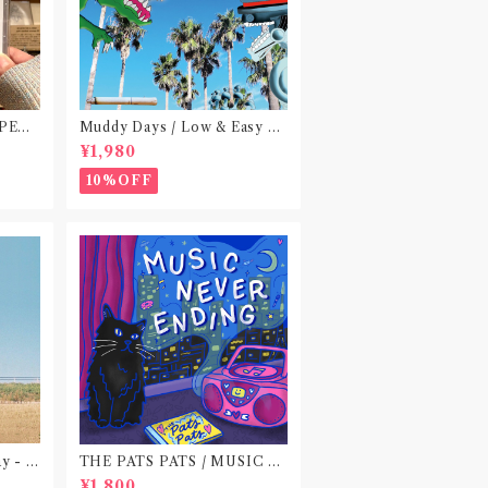
 PEA
Muddy Days / Low & Easy Li
 do no
fe〝東京〟
¥1,980
)〝横浜&
10%OFF
ay - E
THE PATS PATS / MUSIC N
EVER ENDING(CD作品)
¥1,800