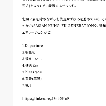
那さ)をまっすぐに表現するサウンド。
北風に肩を縮めながらも後退せず歩みを進めていく。そ
やかさがASIAN KUNG-FU GENERATIONや、
ェネレーションかと！
1.Departure
2.明星街
3.消えていい
4.懐古と雨
5.bless you
6.背景(再録)
7.暁月
https://linkco.re/57cb5HuR