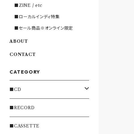
■ZINE / etc
■ローカルインディ特集
■セール商品※オンライン限定
ABOUT
CONTACT
CATEGORY
■CD
・INDIE
■RECORD
・EMO/PUNK/POST HC
■CASSETTE