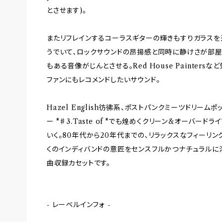
とさせます)。
またリフレインするコーラスギターの輝きもすりガラスを
うでいて、ロックサウンドの昂揚感と同時に静けさが部屋
もある音像がじんとさせる。Red House Painter
ファンにもレコメンドしたいサウンド。
Hazel English彷彿系、ポストパンクミーツドリー
ー "♯3.Taste of "でも煌めくクリーン&オーバー
いく。80年代から20年代までの、リラックスなフィーリ
くのインディバンドの意匠をセンスフルかつナチュラルに
曲収録カセットです。
- レーベルインフォ -