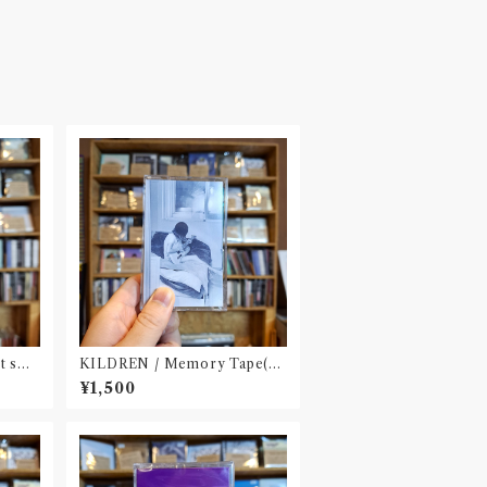
ut sma
KILDREN / Memory Tape(ca
e/DLco
ssette/ダウンロードQRコード封
¥1,500
入)