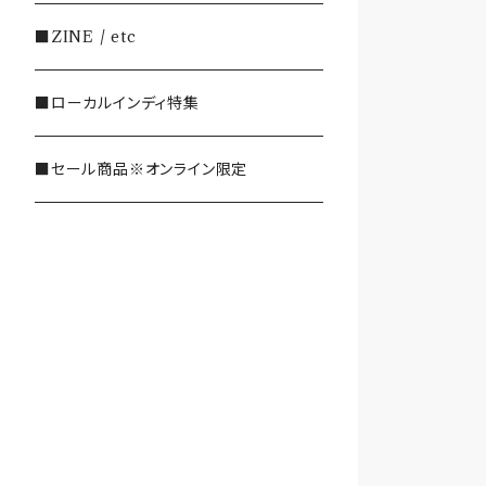
・SHOEGAZE/DREAMPOP/POST
■ZINE / etc
ROCK
■ローカルインディ特集
・OTHER(LOUD/JUNK/RAP/ et
c...)
■セール商品※オンライン限定