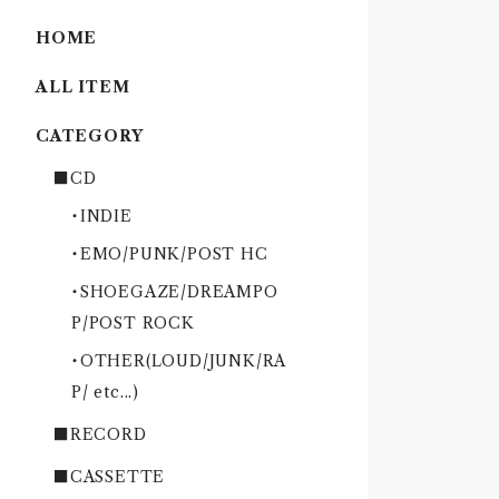
HOME
ALL ITEM
CATEGORY
■CD
・INDIE
・EMO/PUNK/POST HC
・SHOEGAZE/DREAMPO
P/POST ROCK
・OTHER(LOUD/JUNK/RA
P/ etc...)
■RECORD
■CASSETTE