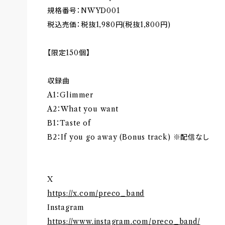
規格番号：NWYD001
税込売価：税抜1,980円(税抜1,800円)
【限定150個】
収録曲
A1：Glimmer
A2：What you want
B1：Taste of
B2：If you go away (Bonus track) ※配信なし
X
https://x.com/preco_band
Instagram
https://www.instagram.com/preco_band/