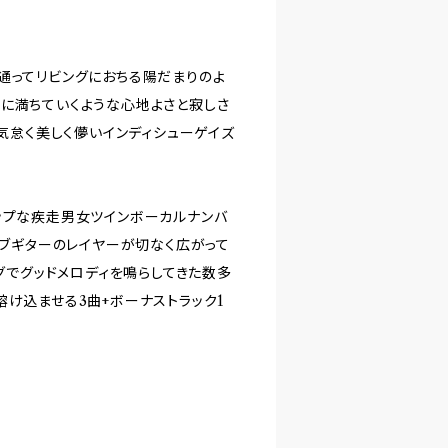
通ってリビングにおちる陽だまりのよ
に満ちていくような心地よさと寂しさ
sなど気怠く美しく儚いインディシューゲイズ
ムポップな疾走男女ツインボーカルナンバ
ドライブギターのレイヤーが切なく広がって
ングでグッドメロディを鳴らしてきた数多
溶け込ませる3曲+ボーナストラック1