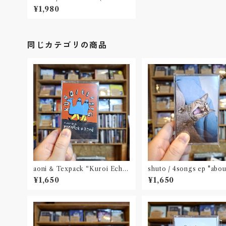
e Tape)
¥1,980
同じカテゴリの商品
aoni ＆ Texpack “Kuroi Echo
shuto / 4songs ep "abo
es”(tape)
ll creature(s)"(cassett
¥1,650
¥1,650
de + mini ZINE付き)