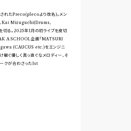
結成されたPreco(plecoより改名)。メン
、Kai Mizuguchi(Drums,
タートを切る。2025年1月の初ライブを皮切
AK A SCHOOL企画「MATSURI
awa (CAUCUS etc.)をエンジニ
ら受け継ぐ優しく真っ直ぐなメロディー、そ
ワークが合わさった1st