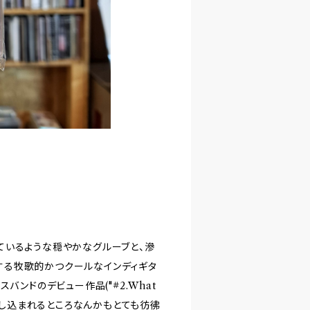
ているような穏やかなグルーブと、滲
通する牧歌的かつクールなインディギタ
バンドのデビュー作品("#2.What
に差し込まれるところなんかもとても彷彿