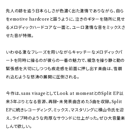
先人の跡を追う日本らしさが色濃く出た激情でありながら、自ら
をemotive hardcoreと謳うように、泣きのギターを随所に見せ
るメロディックハードコアな一面と、ユーロ激情な音をミックスさ
せた音が特徴。
いわゆる激なフレーズを用いながらキャッチーなメロディックパ
ートを同時に操るのが彼らの一番の魅力で、緩急を操り静と動の
緊張感を大切にしつつも疾走感を前面に押し出す楽曲は、雪崩
れ込むような怒涛の展開に圧倒される。
今作は、sans visageとしてLook at momentとのSplit EP以
来5年ぶりとなる音源、再録・未発表曲含めた5曲を収録。Split
EPに続きレコーディング、ミックス、マスタリングに横山令氏を迎
え、ライブ時のような肉厚なサウンドに仕上がった。ぜひ大音量楽
しんで欲しい。