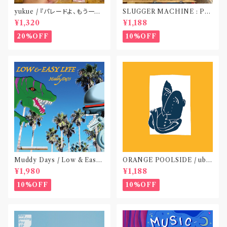
yukue / 『パレードよ、もう一度』
SLUGGER MACHINE : PE
(TAPE)
ACE OUT! / we die if we d
¥1,320
¥1,188
o not do “DIG”(SPLIT CD)
〝横浜&札幌〟
20%OFF
10%OFF
Muddy Days / Low & Easy
ORANGE POOLSIDE / ubu
Life〝東京〟
(CD作品)〝神奈川・厚木〟
¥1,980
¥1,188
10%OFF
10%OFF