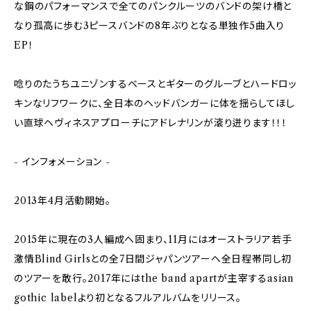
な鋼のパフォーマンスで全てのパンクルーツのバンドの架け橋と
なり孤高に歩む3ピースバンドの8年ぶりとなる単独作5曲入り
EP！
唸りのたうちユニゾンするベースとギターのグルーブとハードロッ
キンなリフワークに、全日本のヘッドバンガーに体を揺らしてほし
い直球ヘヴィネスアプローチにアドレナリンが滾り迸ります！！！
- インフォメーション -
2013年4月活動開始。
2015年に現在の3人編成へ固まり、11月にはオーストラリア若手
激情Blind Girlsとの全7日間ジャパンツアーへ全日程帯同し初
のツアーを敢行。2017年にはthe band apartが主宰するasian
gothic labelより初となるフルアルバムをリリース。