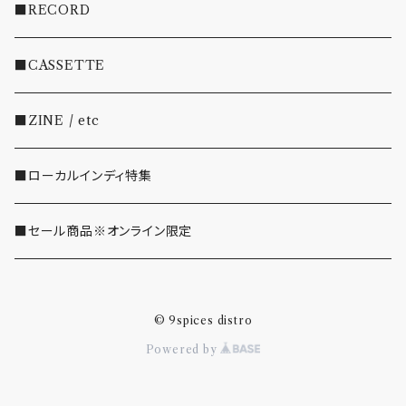
・INDIE
■RECORD
・EMO/PUNK/POST HC
■CASSETTE
・SHOEGAZE/DREAMPOP/POST ROCK
■ZINE / etc
・OTHER(LOUD/JUNK/RAP/ etc...)
■ローカルインディ特集
■セール商品※オンライン限定
© 9spices distro
Powered by