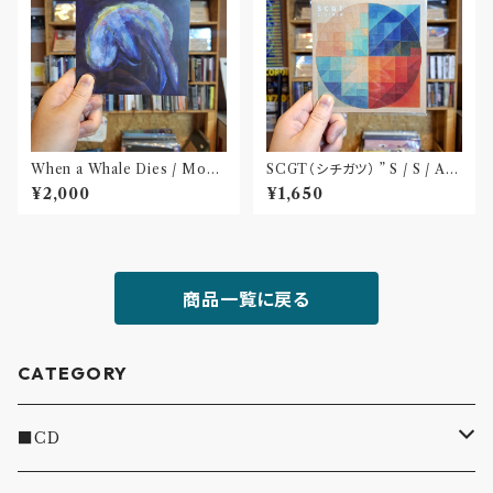
When a Whale Dies / Moby
SCGT（シチガツ） ” S / S / A /
Dick(CD)
W”(CD)
¥2,000
¥1,650
商品一覧に戻る
CATEGORY
■CD