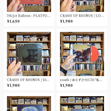
7th Jet Balloon : PLATFOR
CRASH OF RHINOS / LOG
M SPLIT EP(CD)〝長野〟×
BOOK(CD)
¥1,650
¥1,980
〝大阪〟
CRASH OF RHINOS / Dist
youth / あとずさり(CD)〝名古
al(CD)
屋〟
¥1,980
¥1,980