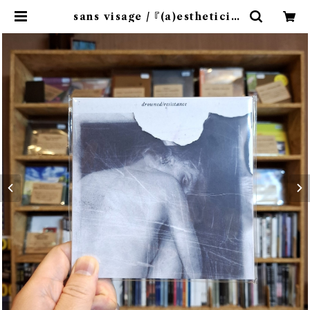
sans visage / 『(a)estheticis
m』(CD)※特典:ステッカー2種付属 |
9spices distro