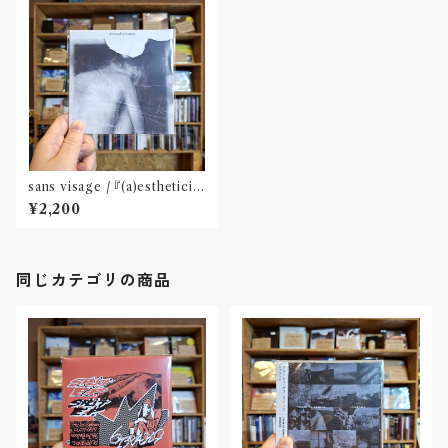
sans visage / 『(a)estheticis
m』(CD)※特典:ステッカー2種
¥2,200
付属
同じカテゴリの商品