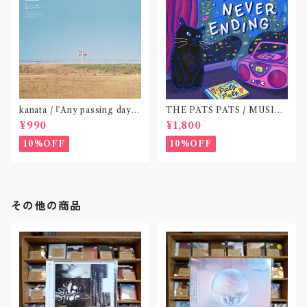
kanata / 『Any passing day -
THE PATS PATS / MUSIC
EP』(CD作品)〝東京〟
NEVER ENDING(CD作品)
¥990
¥1,800
10%OFF
10%OFF
その他の商品