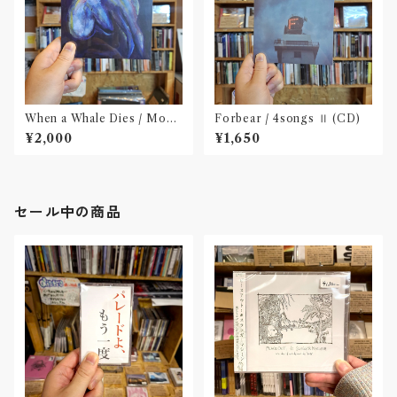
When a Whale Dies / Moby
Forbear / 4songs Ⅱ (CD)
Dick(CD)
¥2,000
¥1,650
セール中の商品