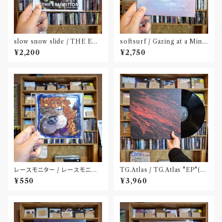
slow snow slide / THE EX
softsurf / Gazing at a Mind
HIBITION(CD)〝山形県酒田
(CD)〝名古屋〟
¥2,200
¥2,750
市〟
レースモニター / レースモニタ
TG.Atlas / TG.Atlas "EP"(12
ー(CD-R)
inch)〝旭川〟
¥550
¥3,960