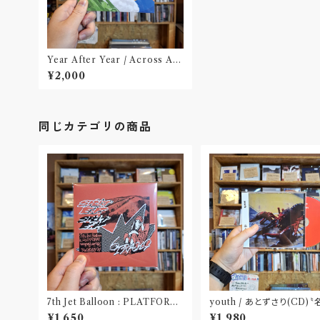
Year After Year / Across All
We Know(CD)〝京都〟
¥2,000
同じカテゴリの商品
7th Jet Balloon : PLATFORM
youth / あとずさり(CD)
SPLIT EP(CD)〝長野〟×〝大阪〟
屋〟
¥1,650
¥1,980