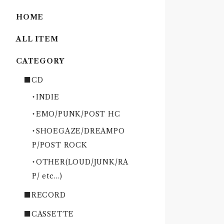
HOME
ALL ITEM
CATEGORY
■CD
・INDIE
・EMO/PUNK/POST HC
・SHOEGAZE/DREAMPO
P/POST ROCK
・OTHER(LOUD/JUNK/RA
P/ etc...)
■RECORD
■CASSETTE