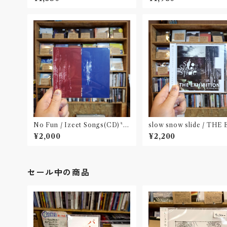
No Fun / Izeet Songs(CD)〝京
slow snow slide / THE
都〟
BITION(CD)〝山形県酒
¥2,000
¥2,200
セール中の商品