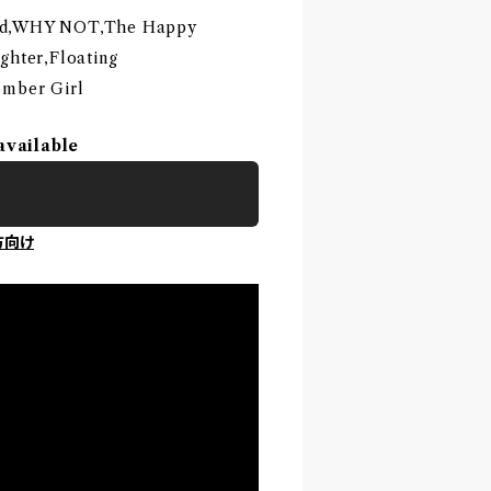
cid,WHY NOT,The Happy
ghter,Floating
umber Girl
available
方向け