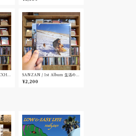
 EXHI
SANZAN / 1st Album 生活の名
田市〟
残(CD)〝静岡県三島市〟
¥2,200