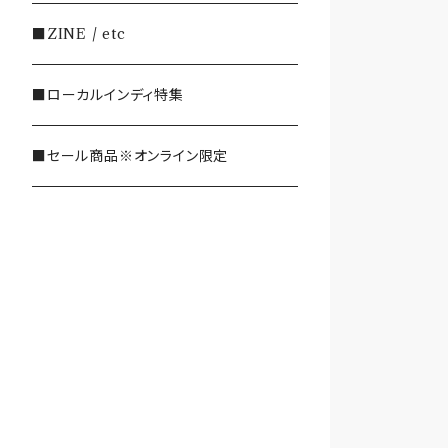
・SHOEGAZE/DREAMPOP/POST
■ZINE / etc
ROCK
■ローカルインディ特集
・OTHER(LOUD/JUNK/RAP/ et
c...)
■セール商品※オンライン限定