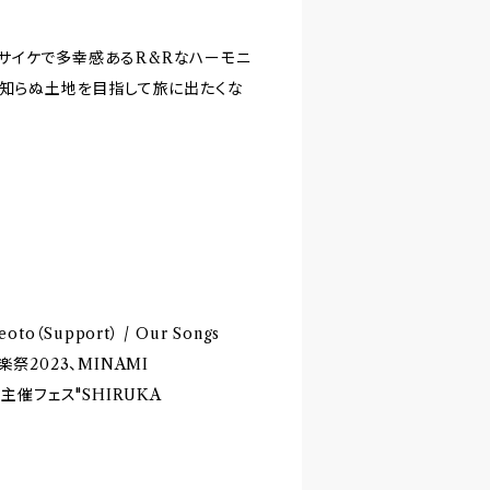
香るサイケで多幸感あるR&Rなハーモニ
見知らぬ土地を目指して旅に出たくな
 Leoto（Support） / Our Songs
んご音楽祭2023、MINAMI
主催フェス"SHIRUKA