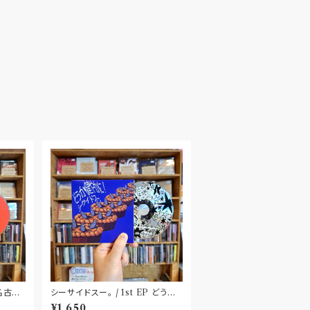
〝名古
シーサイドスー。 / 1st EP どうか
健やかに！(CD)〝静岡県三島市〟
¥1,650