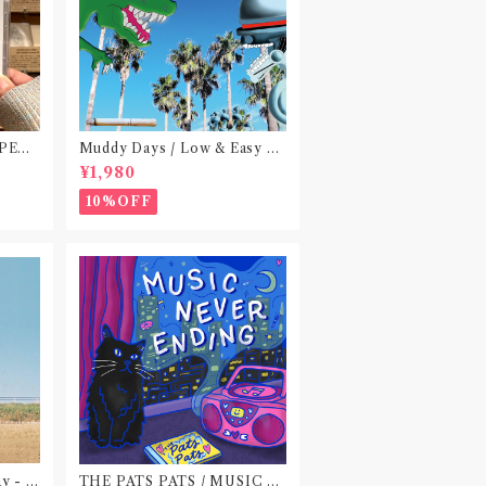
 PEA
Muddy Days / Low & Easy Li
 do no
fe〝東京〟
¥1,980
)〝横浜&
10%OFF
ay - E
THE PATS PATS / MUSIC N