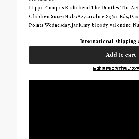
Hippo Campus.Radiohead,The Beatles,The A
Children,SuiseiNoboAz,caroline,Sigur Rós,Dau
Points,Wednesday,Jank,my bloody valentine,N
International shipping 
Add to cart
日本国内にお住まいの