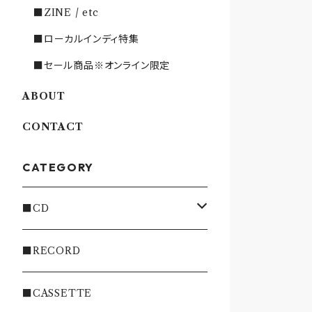
■ZINE / etc
■ローカルインディ特集
■セール商品※オンライン限定
ABOUT
CONTACT
CATEGORY
■CD
・INDIE
■RECORD
・EMO/PUNK/POST HC
■CASSETTE