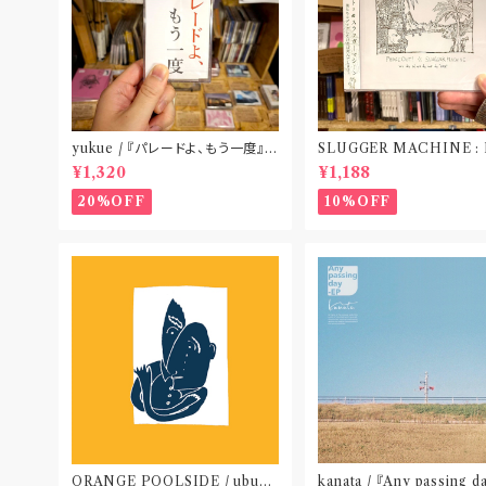
yukue / 『パレードよ、もう一度』
SLUGGER MACHINE :
(TAPE)
CE OUT! / we die if we
¥1,320
¥1,188
t do “DIG”(SPLIT CD
札幌〟
20%OFF
10%OFF
ORANGE POOLSIDE / ubu
kanata / 『Any passing d