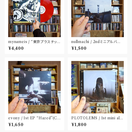
mynameis / “東京プラスチッ
nullmachi / 2ndミニアルバム
ク” LP(12 inch)
「逆回転する私小説」(CD)
¥4,400
¥1,500
evony / 1st EP “Hazed”(C
PLOTOLEMS / 1st mini alb
D) Released by FURTHER
um 「para?anomaly」(CD)
¥1,650
¥1,800
PLATONIC〝千葉〟