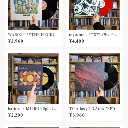
WAR​/​ZIT​ / 『​THE HECK(​1
mynameis / “東京プラスチッ
2")​』
ク” LP(12 inch)
¥2,960
¥4,400
barican × MIRROR Split 7"
TG.Atlas / TG.Atlas "EP"(12
(DLコード付属)
inch)〝旭川〟
¥2,200
¥3,960