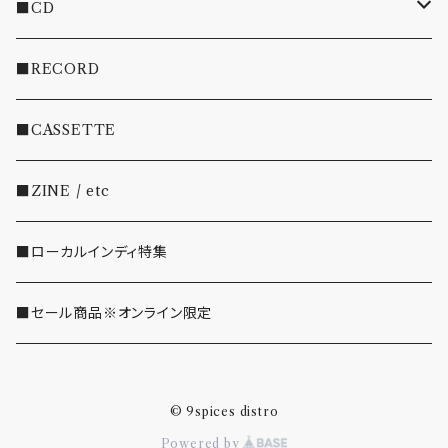
■CD
・INDIE
■RECORD
・EMO/PUNK/POST HC
■CASSETTE
・SHOEGAZE/DREAMPOP/POST ROCK
■ZINE / etc
・OTHER(LOUD/JUNK/RAP/ etc...)
■ローカルインディ特集
■セール商品※オンライン限定
© 9spices distro
Powered by