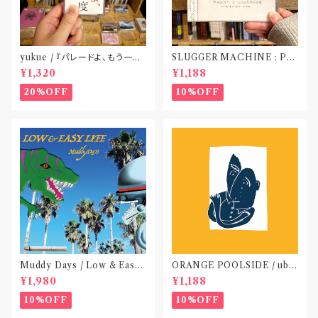
yukue / 『パレードよ、もう一度』
SLUGGER MACHINE : PE
(TAPE)
ACE OUT! / we die if we d
¥1,320
¥1,188
o not do “DIG”(SPLIT CD)
〝横浜&札幌〟
20%OFF
10%OFF
Muddy Days / Low & Easy
ORANGE POOLSIDE / ubu
Life〝東京〟
(CD作品)〝神奈川・厚木〟
¥1,980
¥1,188
10%OFF
10%OFF