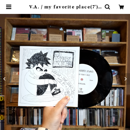
V.A. / my favorite place(7’) |
9spices distro