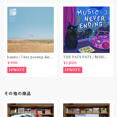
kanata / 『Any passing day -
THE PATS PATS / MUSIC
EP』(CD作品)〝東京〟
NEVER ENDING(CD作品)
¥990
¥1,800
10%OFF
10%OFF
その他の商品