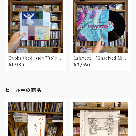
Ewoks / bed : split 7”(ダウン
Lafayette / "Unsolved Mira
ロードコード付属)
cles" (12 inch) Released by
¥1,980
¥3,960
SAY HELLO TO NEVER RE
CORDINGS
セール中の商品