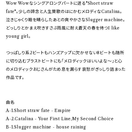
Wow Wowなシングアロングパートに迸る"Short straw
fate"。少しの諦念と人生賛歌のはにかむメロディなCatalina。
泣きじゃくり瞼を晴らしたあとの爽やかさなSlugger machine。
どっしりとかまえ吹きすさぶ雨風に耐え蒼天の春を待つI like
young girl。
つっぱしり系2ビートもハンズアップに欠かせない8ビートも随所
に切り込むブラストビートにも「メロディックはいいよな～」と心
のメロディックおじさんがため息を漏らす哀愁がぎっしり詰まった
作品です。
曲名
A-1.Short straw fate - Empire
A-2.Catalina - Your First Line,My Second Choice
B-1.Slugger machine - house raining