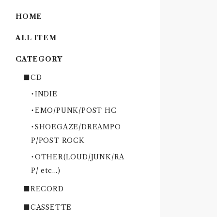
HOME
ALL ITEM
CATEGORY
■CD
・INDIE
・EMO/PUNK/POST HC
・SHOEGAZE/DREAMPO
P/POST ROCK
・OTHER(LOUD/JUNK/RA
P/ etc...)
■RECORD
■CASSETTE