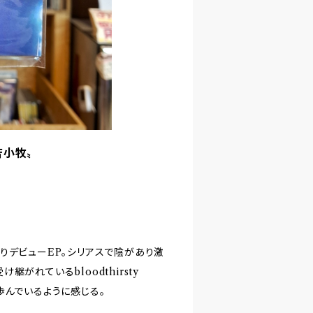
・苫小牧〟
りデビューEP。シリアスで陰があり激
がれているbloodthirsty
に歩んでいるように感じる。