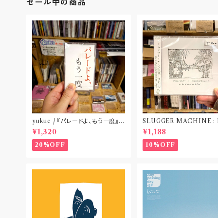
セール中の商品
yukue / 『パレードよ、もう一度』
SLUGGER MACHINE :
(TAPE)
CE OUT! / we die if we
¥1,320
¥1,188
t do “DIG”(SPLIT CD
札幌〟
20%OFF
10%OFF