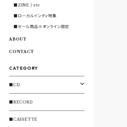
■ZINE / etc
■ローカルインディ特集
■セール商品※オンライン限定
ABOUT
CONTACT
CATEGORY
■CD
・INDIE
■RECORD
・EMO/PUNK/POST HC
■CASSETTE