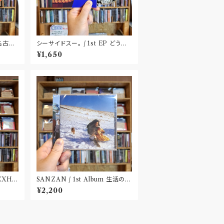
〝名古
シーサイドスー。 / 1st EP どうか
健やかに！(CD)〝静岡県三島市〟
¥1,650
 EXHI
SANZAN / 1st Album 生活の名
田市〟
残(CD)〝静岡県三島市〟
¥2,200