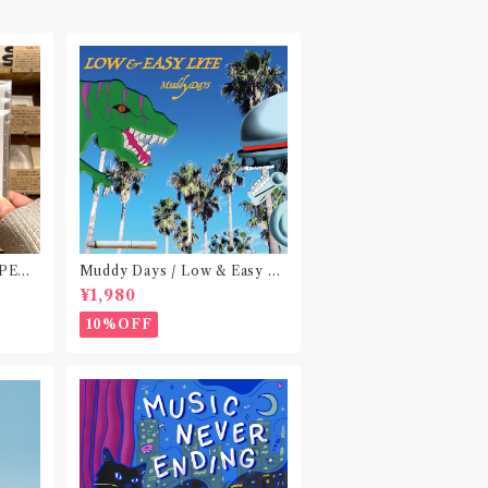
 PEA
Muddy Days / Low & Easy Li
 do no
fe〝東京〟
¥1,980
)〝横浜&
10%OFF