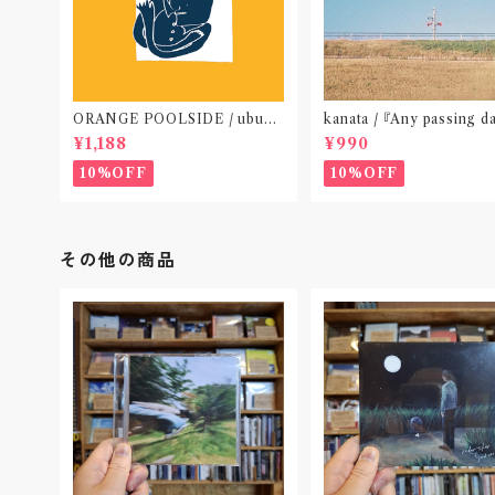
ORANGE POOLSIDE / ubu
kanata / 『Any passing d
(CD作品)〝神奈川・厚木〟
P』(CD作品)〝東京〟
¥1,188
¥990
10%OFF
10%OFF
その他の商品