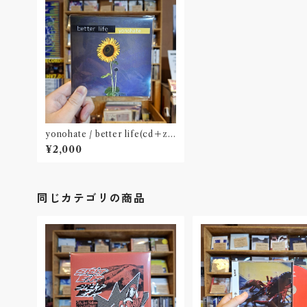
yonohate / better life(cd＋zin
e）〝札幌・苫小牧〟
¥2,000
同じカテゴリの商品