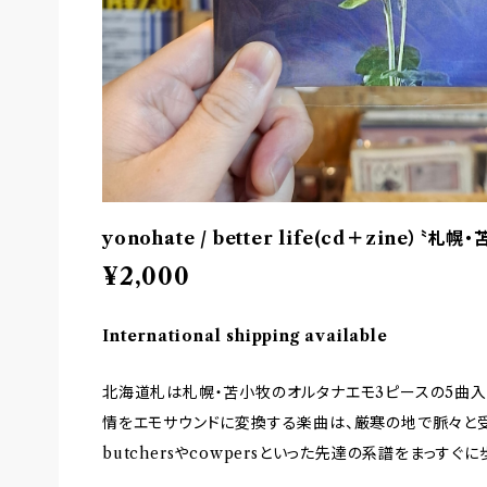
yonohate / better life(cd＋zine）〝札幌
¥2,000
International shipping available
北海道札は札幌・苫小牧のオルタナエモ3ピースの5曲入
情をエモサウンドに変換する楽曲は、厳寒の地で脈々と受け継
butchersやcowpersといった先達の系譜をまっすぐ