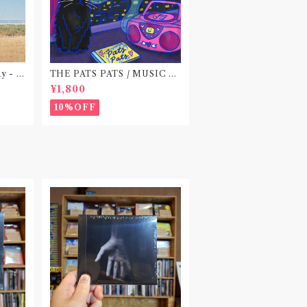
ay - E
THE PATS PATS / MUSIC N
EVER ENDING(CD作品)
¥1,800
10%OFF