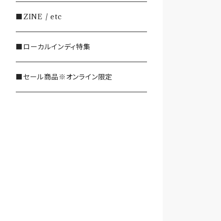
・SHOEGAZE/DREAMPOP/POST
■ZINE / etc
ROCK
■ローカルインディ特集
・OTHER(LOUD/JUNK/RAP/ et
c...)
■セール商品※オンライン限定