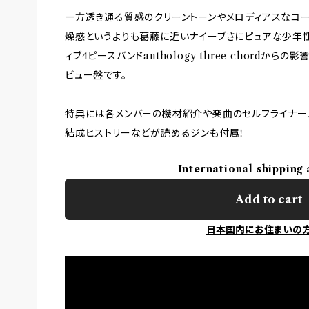
一方透き通る質感のクリーントーンやメロディアスなコ
燥感というよりも葛藤に近いナイーブさにピュアな少年
ィブ4ピースバンドanthology three chordか
ビュー盤です。
特典には各メンバーの機材紹介や楽曲のセルフライナー
結成ヒストリーなどが読めるジンも付属！
International shipping 
Add to cart
日本国内にお住まいの