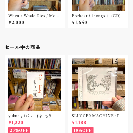
When a Whale Dies / Moby
Forbear / 4songs Ⅱ (CD)
Dick(CD)
¥2,000
¥1,650
セール中の商品
yukue / 『パレードよ、もう一度』
SLUGGER MACHINE : PE
(TAPE)
ACE OUT! / we die if we d
¥1,320
¥1,188
o not do “DIG”(SPLIT CD)
〝横浜&札幌〟
20%OFF
10%OFF