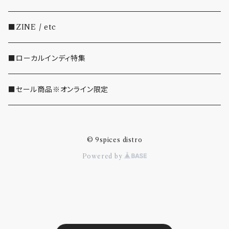
・SHOEGAZE/DREAMPOP/POST ROCK
■ZINE / etc
・OTHER(LOUD/JUNK/RAP/ etc...)
■ローカルインディ特集
■セール商品※オンライン限定
© 9spices distro
Powered by