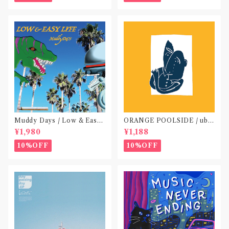
Muddy Days / Low & Easy
ORANGE POOLSIDE / ubu
Life〝東京〟
(CD作品)〝神奈川・厚木〟
¥1,980
¥1,188
10%OFF
10%OFF