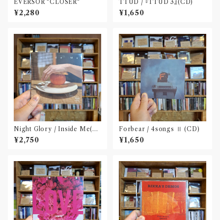
EVERSOR "CLOSER"
TTUD / 『TTUD 3』(CD)
¥2,280
¥1,650
Night Glory / Inside Me(C
Forbear / 4songs Ⅱ (CD)
D)〝名古屋〟
¥2,750
¥1,650