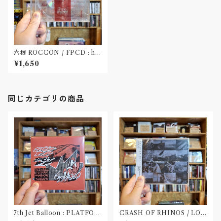
六根 ROCCON / FPCD : hol
y fade(CD)
¥1,650
同じカテゴリの商品
7th Jet Balloon : PLATFOR
CRASH OF RHINOS / LOG
M SPLIT EP(CD)〝長野〟×
BOOK(CD)