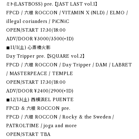
ミト(LASTBOSS) pre. 【JAST LAST vol.1】
FPCD / 六根 ROCCON / VITAMIN X (NLD) / ELMO /
illegal corianders / PiCNiC
OPEN/START 17:30/18:00
ADV/DOOR ¥3000/3500(+1D)
◼︎︎11/1(土) 心斎橋火影
Day Tripper pre. 【SQUARE vol.2】
FPCD / 六根 ROCCON / Day Tripper / DAM / LABRET
/ MASTERPEACE / TEMPLE
OPEN/START 17:30/18:00
ADV/DOOR ¥2400/2900(+1D)
◼︎︎12/13(土) 西横浜EL PUENTE
FPCD & 六根 ROCCON pre.
FPCD / 六根 ROCCON / Rocky & the Sweden /
PATROLTIME / joga and more
OPEN/START TBA