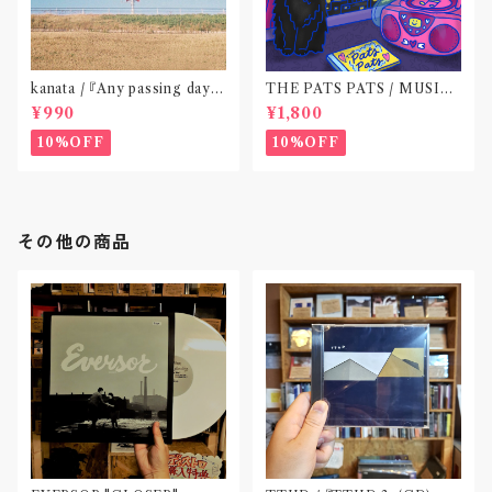
kanata / 『Any passing day -
THE PATS PATS / MUSIC
EP』(CD作品)〝東京〟
NEVER ENDING(CD作品)
¥990
¥1,800
10%OFF
10%OFF
その他の商品