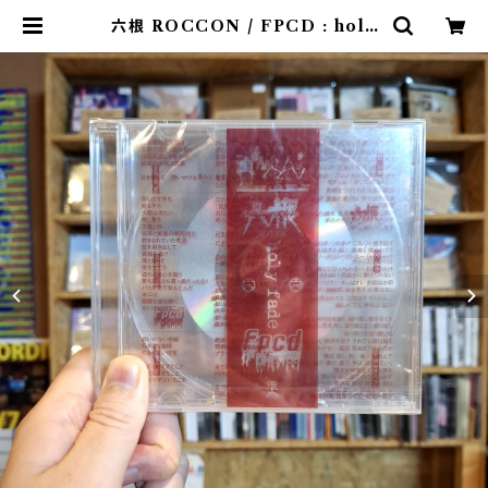
六根 ROCCON / FPCD : holy
fade(CD) | 9spices distro