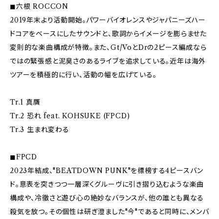
◼︎六根 ROCCON
2019年末より活動開始。パワーバイオレンスやジャパニーズハー
ドコアをベースにしたサウンドと、歌詞からイメージを膨らませた
変則的な楽曲構成が特徴。また、Gt/VoとDrの2ピース編成なら
ではの緊張感と泥臭さのあるライブを追求している。近年は海外
ツアーを積極的に行い、活動の幅を広げている。
Tr.1 真贋
Tr.2 恐れ feat. KOHSUKE (FPCD)
Tr.3 生まれ変わる
◼︎FPCD
2023年結成、"BEATDOWN PUNK"を標榜する4ピースバン
ド。意表を突きつつ一層深くグルーヴに引き摺り込むような楽曲
構成や、冷徹さと遊び心の絶妙なバランスが、他の誰とも異なる
殺気を放つ。その個性は研ぎ澄ました"今"であると同時に、メンバ