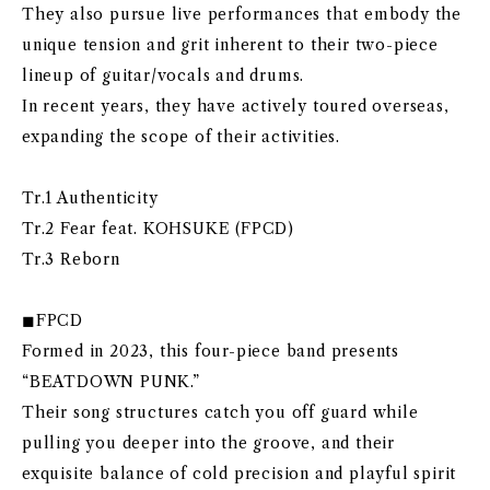
They also pursue live performances that embody the
unique tension and grit inherent to their two-piece
lineup of guitar/vocals and drums.
In recent years, they have actively toured overseas,
expanding the scope of their activities.
Tr.1 Authenticity
Tr.2 Fear feat. KOHSUKE (FPCD)
Tr.3 Reborn
◼︎FPCD
Formed in 2023, this four-piece band presents
“BEATDOWN PUNK.”
Their song structures catch you off guard while
pulling you deeper into the groove, and their
exquisite balance of cold precision and playful spirit