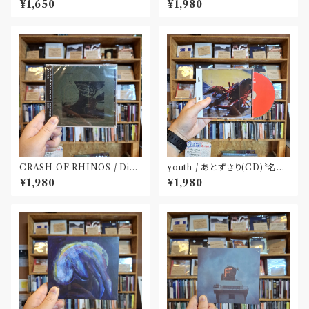
¥1,650
¥1,980
〝大阪〟
CRASH OF RHINOS / Dist
youth / あとずさり(CD)〝名古
al(CD)
屋〟
¥1,980
¥1,980