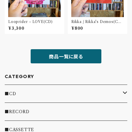
Looprider - LOVE(CD)
Rikka / Rikka's Demos(CD-
R)
¥3,300
¥800
商品一覧に戻る
CATEGORY
■CD
・INDIE
■RECORD
・EMO/PUNK/POST HC
■CASSETTE