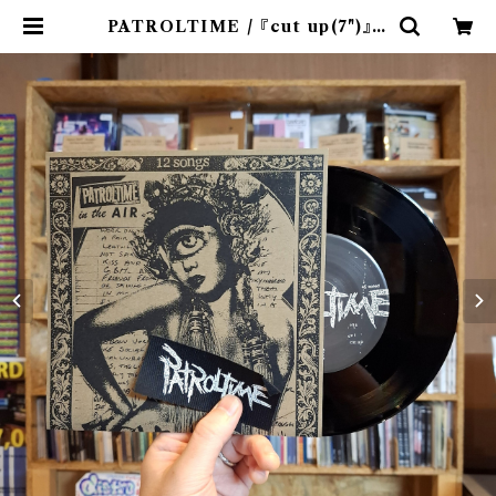
PATROLTIME / 『cut up(7")』※
パッチ付 | 9spices distro