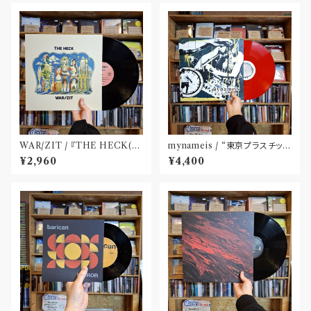
WAR​/​ZIT​ / 『​THE HECK(​1
mynameis / “東京プラスチッ
2")​』
ク” LP(12 inch)
¥2,960
¥4,400