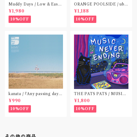
Muddy Days / Low & Easy
ORANGE POOLSIDE / ubu
Life〝東京〟
(CD作品)〝神奈川・厚木〟
¥1,980
¥1,188
10%OFF
10%OFF
kanata / 『Any passing day -
THE PATS PATS / MUSIC
EP』(CD作品)〝東京〟
NEVER ENDING(CD作品)
¥990
¥1,800
10%OFF
10%OFF
その他の商品