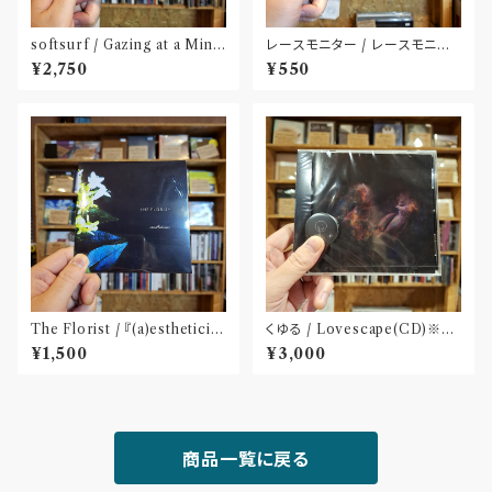
softsurf / Gazing at a Mind
レースモニター / レースモニタ
(CD)〝名古屋〟
ー(CD-R)
¥2,750
¥550
The Florist / 『(a)estheticis
くゆる / Lovescape(CD)※特
m』(CD)※特典:ステッカー付
典 : 缶バッヂ
¥1,500
¥3,000
商品一覧に戻る