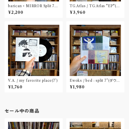
barican × MIRROR Split 7"
TG.Atlas / TG.Atlas "EP"(12
(DLコード付属)
inch)〝旭川〟
¥2,200
¥3,960
V.A. / my favorite place(7’)
Ewoks / bed : split 7”(ダウン
ロードコード付属)
¥1,760
¥1,980
セール中の商品