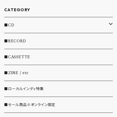
CATEGORY
■CD
・INDIE
■RECORD
・EMO/PUNK/POST HC
■CASSETTE
・SHOEGAZE/DREAMPOP/POST ROCK
■ZINE / etc
・OTHER(LOUD/JUNK/RAP/ etc...)
■ローカルインディ特集
■セール商品※オンライン限定