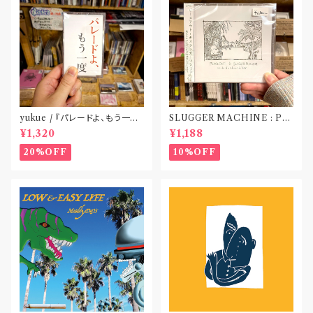
yukue / 『パレードよ、もう一度』
SLUGGER MACHINE : PE
(TAPE)
ACE OUT! / we die if we d
¥1,320
¥1,188
o not do “DIG”(SPLIT CD)
〝横浜&札幌〟
20%OFF
10%OFF