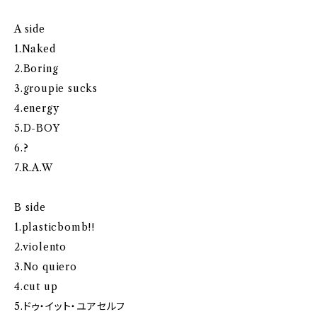
A side
1.Naked
2.Boring
3.groupie sucks
4.energy
5.D-BOY
6.?
7.R.A.W
B side
1.plasticbomb!!
2.violento
3.No quiero
4.cut up
5.ドゥ・イット・ユアセルフ