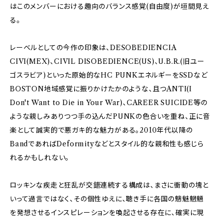
はこのメンバーにおける趣向のバランス感覚(自由度)が垣間見え
る。
レーベルとしての今作の印象は、DESOBEDIENCIA
CIVI(MEX)、CIVIL DISOBEDIENCE(US)、U.B.R.(旧ユー
ゴスラビア)といった原始的なHC PUNKエネルギーをSSDなど
BOSTON地域感覚に振りかけたかのような、且つANTI(I
Don't Want to Die in Your War)、CAREER SUICIDE等の
ような親しみありつつ手の込んだPUNKの色合いを重ね、正に音
楽として誠実的で悪ガキ的な魅力がある。2010年代以降の
BandであればDeformityなどとスタイル的な親和性も感じら
れるかもしれない。
ロッキンな疾走と狂乱が交錯連続する構成は、まさに衝動の塊と
いって過言ではなく、その個性ゆえに、聴き手に各国の魑魅魍魎
を発想させるインスピレーションを喚起させる存在に、確実に現