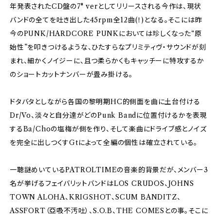
年発表されたCD盤の7" verとしてリリースされる今作は、現状
バンドの全てを吐き出した45rpm全12曲(！)となる。そこには昨
今のPUNK/HARDCORE PUNKにおいては珍しくなった“原
始性”を叩きつけるような、ひたすらなプリミティヴ・サウンドが刻
まれ、細かくノイジーに、且つ柔らかくもキャッチーに特攻するか
のショートカットナンバーが畳み掛ける。
ドタバタとしながら各国の黎明期HC的側面を曲に土台付ける
Dr/Vo、淡々と自分達がどのPunk Bandに位置付けるかを表現
するBa/Choの塩梅が側を作り、そして楽曲にドライブ感とノイズ
を完全に出しつくすGtによって全編の個性は確立されている。
一聴謎めいているPATROLTIMEの音楽的背景だが、メンバー3
名が挙げるフェイバリットバンドはLOS CRUDOS、JOHNS
TOWN ALOHA、KRIGSHOT、SCUM BANDITZ、
ASSFORT（亞吸不汚吐）、S.O.B、THE COMESとの事。そこに