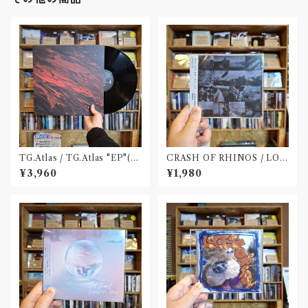
TG.Atlas / TG.Atlas "EP"(12
CRASH OF RHINOS / LOG
inch)〝旭川〟
BOOK(CD)
¥3,960
¥1,980