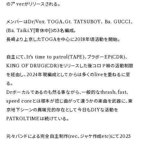
の7" verがリリースされる。
メンバーはDr/Vox. TOGA、Gt. TATSUBOY、 Ba. GUCCI、
(Ba. Taiki.Y[育休中])の3名編成。
長崎より上京したTOGAを中心に2018年頃活動を開始。
自主にて、It's time to patrol(TAPE)、ブラボーEP(CDR)、
KING OF DRUG(CDR)をリリースした後コロナ禍の活動制限
を経由し、2024年現編成としてからは多くのliveを重ねるに至
る。
Drボーカルであるのも然る事ながら、一般的なthrash、fast、
speed coreとは根本が捻じ曲がって違うかの楽曲を武器に、東
京地下シーンの異端児的存在として今日もDIYな活動を
PATROLTIMEは続けている。
元々バンドによる完全自主制作(rec、ジャケ作成etc)にて2025