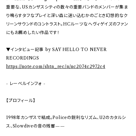
重要な、USカンザスシティの数々の重要バンドのメンバーが集ま
り鳴らすタフなプレイと深い森に迷い込むかのごとき幻想的なク
リーンサウンドのコントラスト。HCルーツなヘヴィゲイズのファン
にもお薦めしたい作品です！
▼インタビュー記事 by SAY HELLO TO NEVER
RECORDINGS
https://note.com/shtn_rec/n/nc2074c2972c4
- レーベルインフォ -
【プロフィール】
1998年カンザスで結成。Policeの鋭利なリズム、U2のカタルシ
ス、Slowdiveの音の残響——