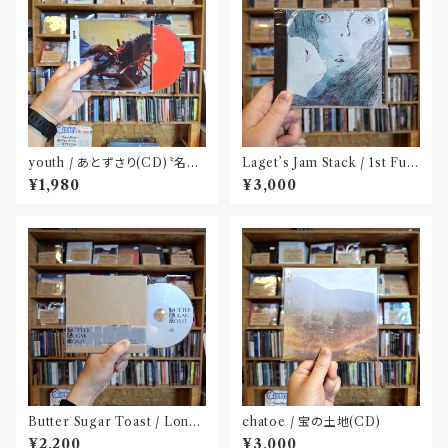
youth / あとずさり(CD)〝名古
Laget’s Jam Stack / 1st Full
屋〟
Album『有限の中の永遠』(CD)
¥1,980
¥3,000
Butter Sugar Toast / Long
chatoe / 宝の土地(CD)
Play I(CD)
¥2,200
¥3,000