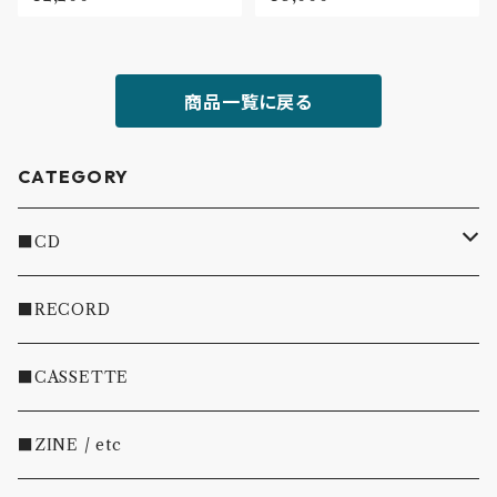
商品一覧に戻る
CATEGORY
■CD
・INDIE
■RECORD
・EMO/PUNK/POST HC
■CASSETTE
・SHOEGAZE/DREAMPOP/POST ROCK
■ZINE / etc