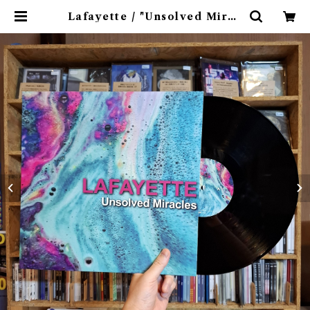
Lafayette / "Unsolved Mirac
les" (12 inch) Released by SA
Y HELLO TO NEVER RECOR
DINGS | 9spices distro