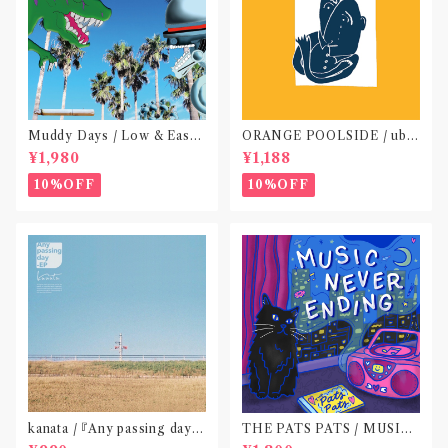
Muddy Days / Low & Easy
ORANGE POOLSIDE / ubu
Life〝東京〟
(CD作品)〝神奈川・厚木〟
¥1,980
¥1,188
10%OFF
10%OFF
kanata / 『Any passing day -
THE PATS PATS / MUSIC
EP』(CD作品)〝東京〟
NEVER ENDING(CD作品)