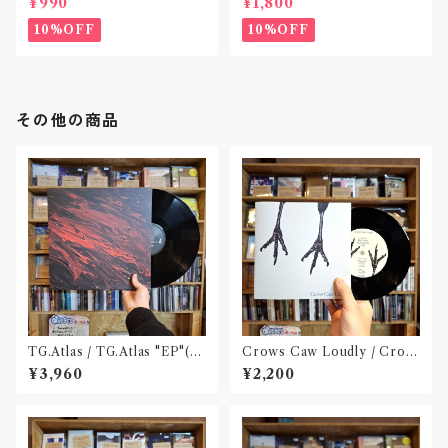
¥990
¥1,800
10%OFF
10%OFF
その他の商品
TG.Atlas / TG.Atlas "EP"(12
Crows Caw Loudly / Crow
inch)〝旭川〟
s Caw Loudly(2枚組 7 inch)
¥3,960
¥2,200