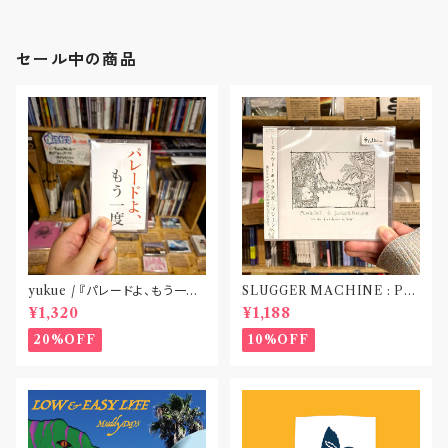
セール中の商品
yukue / 『パレードよ、もう一度』
SLUGGER MACHINE : PE
(TAPE)
ACE OUT! / we die if we d
¥1,320
¥1,188
o not do “DIG”(SPLIT CD)
〝横浜&札幌〟
20%OFF
10%OFF