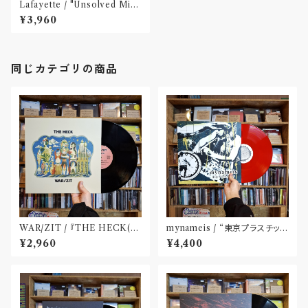
Lafayette / "Unsolved Mira
cles" (12 inch) Released by
¥3,960
SAY HELLO TO NEVER RE
CORDINGS
同じカテゴリの商品
WAR​/​ZIT​ / 『​THE HECK(​1
mynameis / “東京プラスチッ
2")​』
ク” LP(12 inch)
¥2,960
¥4,400