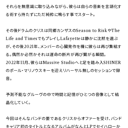
それらを無意識に取り込みながら、彼らは自らの音楽を言語化す
る術すら持たずにただ純粋に鳴らす事でスタート。
その後ドラムのクリスは同郷カンザスのSeason to RiskやThe
Life and TimesでもプレイしLafayetteは静かに沈黙を選ぶ
が、その後2021年、メンバーの心臓発作を機に彼らは再び集結す
る。偶然か必然かそれは運命の断片が再び繋がる瞬間。
2022年11月、彼らはMassive Studioへと足を踏み入SHINER
のポール・マリノウスキーを迎えリハーサル無しのセッションで録
音。
予測不能なグルーヴの中で時間と記憶がひとつの音像として結
晶化していく。
今回はそんなバンドの要であるクリスからオファーを受け、バンド
キャリア初のタイトルとなるアルバムがなんとLPでセイハローか