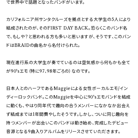
で世界中で話題となったバンドがいます。
カリフォルニア州サンタクルーズを拠点とする大学生の5人により
結成されたのが、そのFIRST DAY BACK。恐らくこのバンド名
で、もしや？と思われる方も多いと思いますが、そうです、このバン
ドはBRAIDの曲名から名付けられた。
現在進行系の大学生が奏でているのは空気感から何もかも全て
が90'sエモ（特に97、98年ごろの）なのです。
日本人とのハーフであるMaggieによる女性ボーカルエモ/イン
ディーロックバンド。このMaggieを中心に90'sエモバンドを結成
に動くも、やはり同年代で趣向の合うメンバーになかなか出会え
ず結成までは1年間費やしたそうです。しかし、ついに同じ趣向を
持つメンバーが出会いこのバンドは動き始め、完成したデビュー
音源となる9曲入りアルバムをリリースさせていただきます。