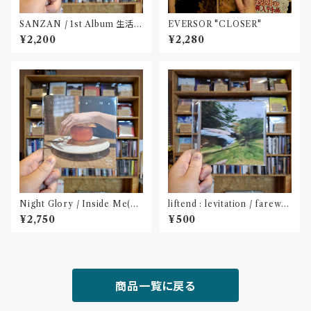
SANZAN / 1st Album 生活の
EVERSOR "CLOSER"
名残(CD)〝静岡県三島市〟
¥2,200
¥2,280
Night Glory / Inside Me(C
liftend : levitation / farewel
D)〝名古屋〟
l (CD-R)〝新潟〟
¥2,750
¥500
商品一覧に戻る