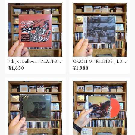
7th Jet Balloon : PLATFOR
CRASH OF RHINOS / LOG
M SPLIT EP(CD)〝長野〟×
BOOK(CD)
¥1,650
¥1,980
〝大阪〟