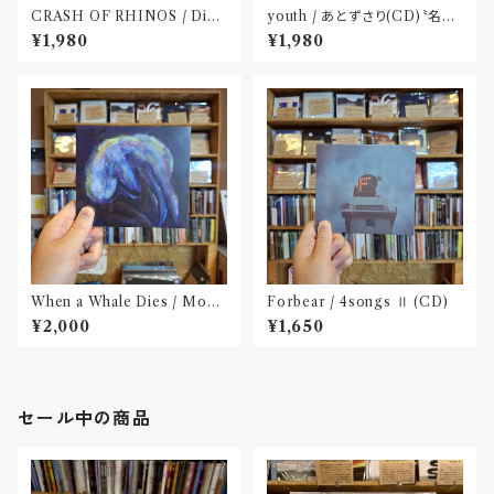
CRASH OF RHINOS / Dist
youth / あとずさり(CD)〝名古
al(CD)
屋〟
¥1,980
¥1,980
When a Whale Dies / Moby
Forbear / 4songs Ⅱ (CD)
Dick(CD)
¥2,000
¥1,650
セール中の商品