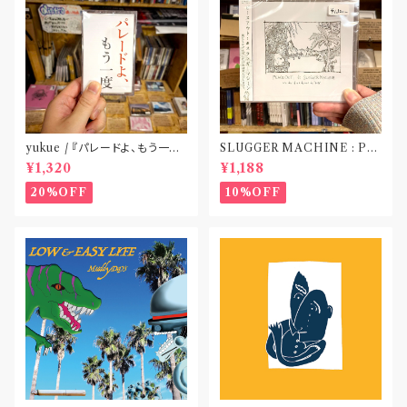
yukue / 『パレードよ、もう一度』
SLUGGER MACHINE : PE
(TAPE)
ACE OUT! / we die if we d
¥1,320
¥1,188
o not do “DIG”(SPLIT CD)
〝横浜&札幌〟
20%OFF
10%OFF