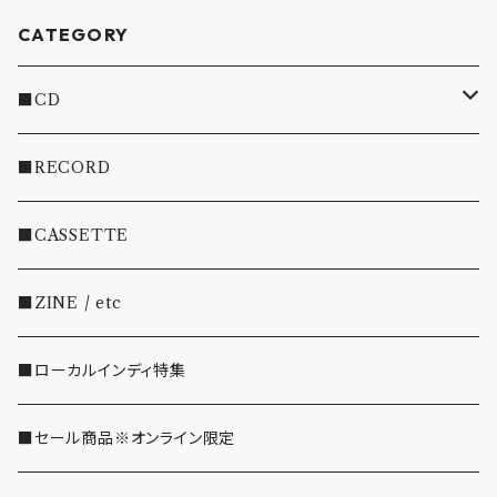
CATEGORY
■CD
・INDIE
■RECORD
・EMO/PUNK/POST HC
■CASSETTE
・SHOEGAZE/DREAMPOP/POST ROCK
■ZINE / etc
・OTHER(LOUD/JUNK/RAP/ etc...)
■ローカルインディ特集
■セール商品※オンライン限定