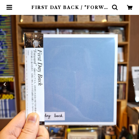
FIRST DAY BACK / "FORWA
RD"(CD) : Released by WAT
ERSLIDE RECORDS | 9spice
s distro