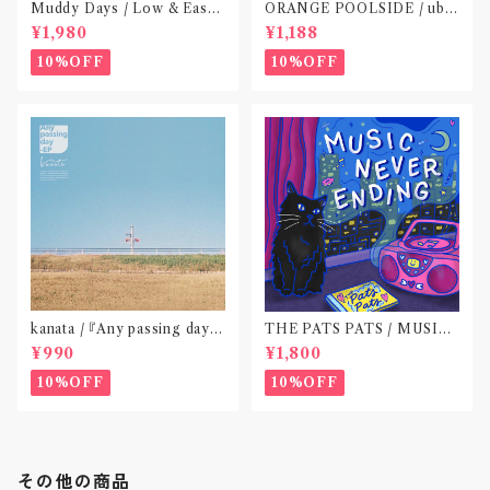
Muddy Days / Low & Easy
ORANGE POOLSIDE / ubu
Life〝東京〟
(CD作品)〝神奈川・厚木〟
¥1,980
¥1,188
10%OFF
10%OFF
kanata / 『Any passing day -
THE PATS PATS / MUSIC
EP』(CD作品)〝東京〟
NEVER ENDING(CD作品)
¥990
¥1,800
10%OFF
10%OFF
その他の商品