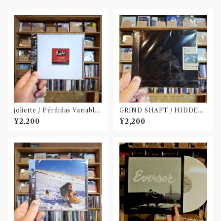
joliette / Pérdidas Variable
GRIND SHAFT / HIDDEN
s - "変転忘失"(CD)
FOLKLORE(CD)
¥2,200
¥2,200