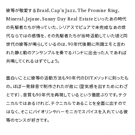
彼等が敬愛するBraid、Cap’n Jazz、The Promise Ring、
Mineral、Jejune、Sunny Day Real Estateといったあの時代
の先駆者たちが持っていた、シリアスでピュアで未完成なあの世
代ならではの感情を、その先駆者たちが当時活動していた頃と同
世代の彼等が鳴らしているのは、90年代後期に所謂エモと言わ
れた静と動のアンサンブルを奏でるバンドに出会った人であれば
共鳴してくれるはずでしょう。
面白いことに彼等の活動方法も90年代のDIYメソッドに則ったも
の。ほぼ一発録音で制作されたが故に（空気感を出すためにわざ
とです）、音質も90年代を再現しているという徹底ぶりです。テク
ニカルではあるけれど、テクニカルであることを全面に出すので
はなく、そこにバイオリンやハーモニカでスパイスを入れている彼
等のセンスが好きです。