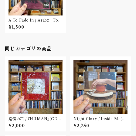
A To Fade In / Arabz : Tok
yo: XXX of Metropolis(C
¥1,500
D)
同じカテゴリの商品
路傍の石 / 『HUMAN』(CD-
Night Glory / Inside Me(C
R)
D)〝名古屋〟
¥2,000
¥2,750