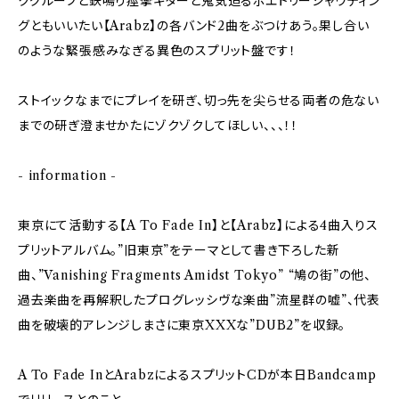
クグルーブと鉄鳴り痙攣ギターと鬼気迫るポエトリーシャウティン
グともいいたい【Arabz】の各バンド2曲をぶつけあう。果し合い
のような緊張感みなぎる異色のスプリット盤です！
ストイックなまでにプレイを研ぎ、切っ先を尖らせる両者の危ない
までの研ぎ澄ませかたにゾクゾクしてほしい、、、！！
- information -
東京にて活動する【A To Fade In】と【Arabz】による4曲入りス
プリットアルバム。”旧東京”をテーマとして書き下ろした新
曲、”Vanishing Fragments Amidst Tokyo” “鳩の街”の他、
過去楽曲を再解釈したプログレッシヴな楽曲”流星群の嘘”、代表
曲を破壊的アレンジしまさに東京XXXな”DUB2”を収録。
A To Fade InとArabzによるスプリットCDが本日Bandcamp