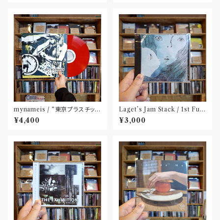
mynameis / “東京プラスチッ
Laget’s Jam Stack / 1st Full
ク” LP(12 inch)
Album『有限の中の永遠』(CD)
¥4,400
¥3,000