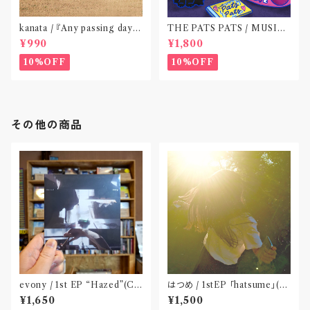
kanata / 『Any passing day -
THE PATS PATS / MUSIC
EP』(CD作品)〝東京〟
NEVER ENDING(CD作品)
¥990
¥1,800
10%OFF
10%OFF
その他の商品
evony / 1st EP “Hazed”(C
はつめ / 1stEP 「hatsume」(C
D) Released by FURTHER
D)〝東京〟
¥1,650
¥1,500
PLATONIC〝千葉〟