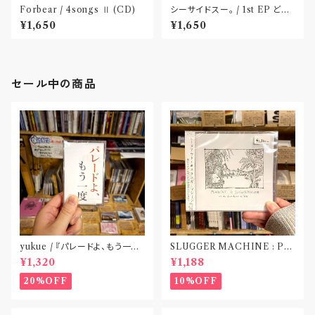
Forbear / 4songs Ⅱ (CD)
シーサイドスー。 / 1st EP どう
か健やかに！(CD)〝静岡県三島
¥1,650
¥1,650
市〟
セール中の商品
yukue / 『パレードよ、もう一度』
SLUGGER MACHINE : PE
(TAPE)
ACE OUT! / we die if we d
¥1,320
¥1,188
o not do “DIG”(SPLIT CD)
〝横浜&札幌〟
20%OFF
10%OFF