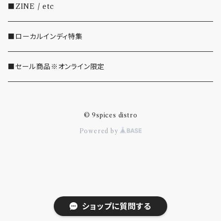
・SHOEGAZE/DREAMPOP/POST ROCK
■ZINE / etc
・OTHER(LOUD/JUNK/RAP/ etc...)
■ローカルインディ特集
■セール商品※オンライン限定
© 9spices distro
Powered by
ショップに質問する