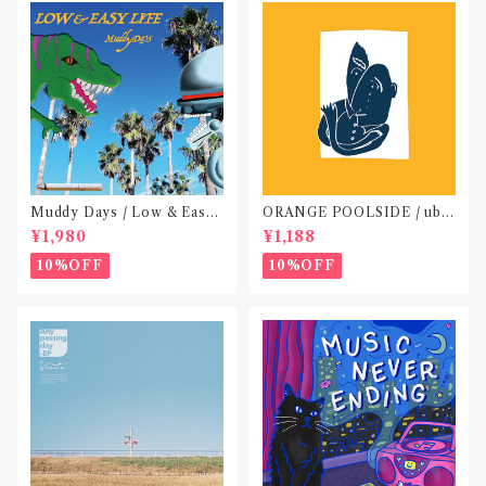
Muddy Days / Low & Easy
ORANGE POOLSIDE / ubu
Life〝東京〟
(CD作品)〝神奈川・厚木〟
¥1,980
¥1,188
10%OFF
10%OFF