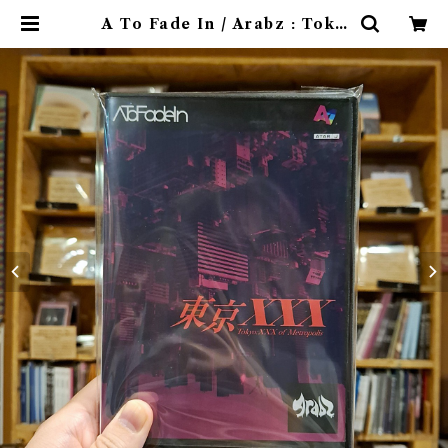
A To Fade In / Arabz : Toky
o: XXX of Metropolis(CD) |
9spices distro