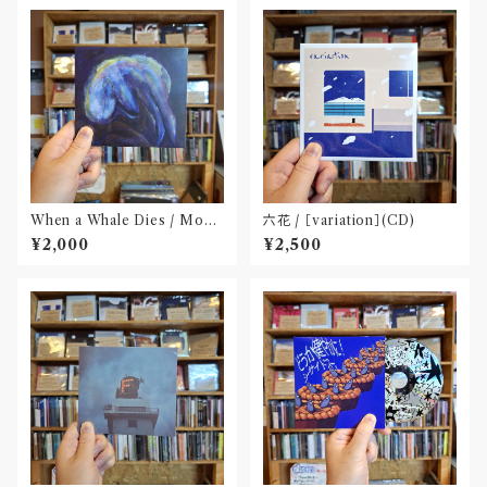
When a Whale Dies / Moby
六花 / ［variation］(CD)
Dick(CD)
¥2,000
¥2,500