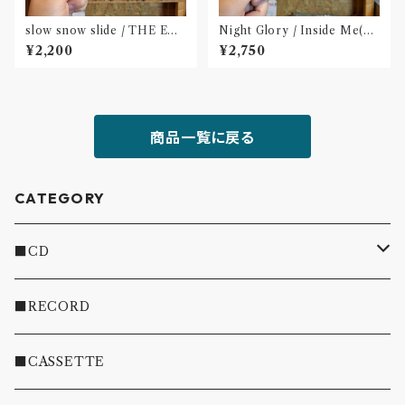
slow snow slide / THE EX
Night Glory / Inside Me(C
HIBITION(CD)〝山形県酒田
D)〝名古屋〟
¥2,200
¥2,750
市〟
商品一覧に戻る
CATEGORY
■CD
・INDIE
■RECORD
・EMO/PUNK/POST HC
■CASSETTE