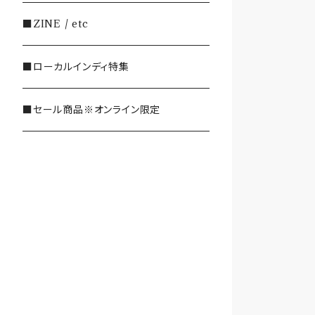
・SHOEGAZE/DREAMPOP/POST
■ZINE / etc
ROCK
■ローカルインディ特集
・OTHER(LOUD/JUNK/RAP/ et
c...)
■セール商品※オンライン限定