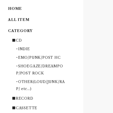
HOME
ALL ITEM
CATEGORY
■CD
・INDIE
・EMO/PUNK/POST HC
・SHOEGAZE/DREAMPO
P/POST ROCK
・OTHER(LOUD/JUNK/RA
P/ etc...)
■RECORD
■CASSETTE