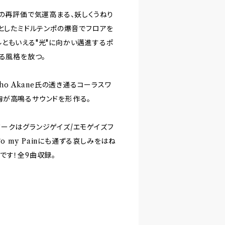
バンドの再評価で気運高まる、妖しくうねり
りとしたミドルテンポの爆音でフロアを
ともいえる"光"に向かい邁進するポ
る風格を放つ。
ho Akane氏の透き通るコーラスワ
胸が高鳴るサウンドを形作る。
ークはグランジゲイズ/エモゲイズフ
o my Painにも通ずる哀しみをはね
です！全9曲収録。