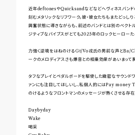
近年deftonesやQuicksandなどなどヘヴィネス
刻むメタリックなリフワーク。彼・彼女たちもまたどっし
興奮状態に導きながらも、前述のバンドとは別のベクトル
ジティブなバイブスがとても2025年のロックヒーローた
力強く逆境をはねのけるGt/Vo戎氏の男前な声とBa/C
ークのメロディアスさも爆音との相乗効果があいまって
タフなプレイとペダルボードを駆使した緻密なサウンドワ
ァンにも注目してほしいし、私個人的にはPay money T
のけるようなフロントマンのメッセージが熱くさせる存在
Daybyday
Wake
喝采