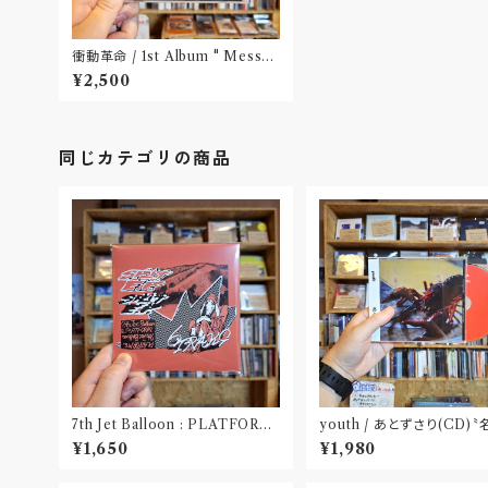
衝動革命 / 1st Album " Messy
Room "(CD)〝大阪〟
¥2,500
同じカテゴリの商品
7th Jet Balloon : PLATFORM
youth / あとずさり(CD)
SPLIT EP(CD)〝長野〟×〝大阪〟
屋〟
¥1,650
¥1,980