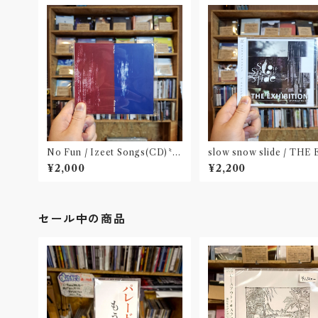
No Fun / Izeet Songs(CD)〝京
slow snow slide / THE
都〟
BITION(CD)〝山形県酒
¥2,000
¥2,200
セール中の商品