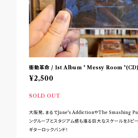
衝動革命 / 1st Album " Messy Room "(C
¥2,500
SOLD OUT
大阪発、まるでJane's AddictionやThe Smashin
ングルーブとスタジアム感も漲る巨大なスケールを3ピ
ギターロックバンド！