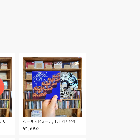
〝名古
シーサイドスー。 / 1st EP どうか
健やかに！(CD)〝静岡県三島市〟
¥1,650