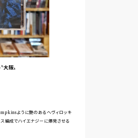
D)〝大阪〟
g Pumpkinsように艶のあるヘヴィロッキ
ース編成でハイエナジーに爆発させる