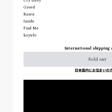
Cry Baby
Greed
Rasen
Inside
Find Me
koyubi
International shipping 
Sold out
日本国内にお住まいの