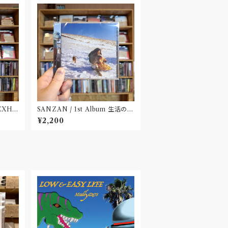
 EXHI
SANZAN / 1st Album 生活の名
田市〟
残(CD)〝静岡県三島市〟
¥2,200