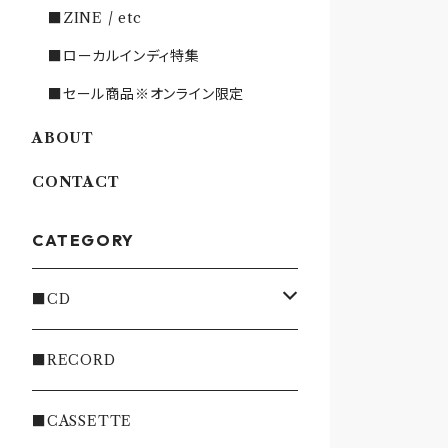
■ZINE / etc
■ローカルインディ特集
■セール商品※オンライン限定
ABOUT
CONTACT
CATEGORY
■CD
・INDIE
■RECORD
・EMO/PUNK/POST HC
■CASSETTE