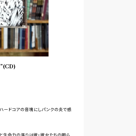
”(CD)
トハードコアの音塊にしパンクの炎で感
と生命力の漲りは彼・彼女たちの明ら