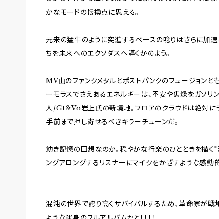
かなモードの転換点に思える。
元来の猛牛のように突進するベースの唸りはさらに加速
ちを未来へのエクソダスへ導くかのよう。
MV曲のファンクメタルとポストパンクのフュージョンとも
ーモラスでさえあるエネルギーは、不安や焦燥をガソリ
人/Gt&Vo岩上氏の新境地。フロアのクラウドは絶対に
手前まで押し寄せるべきキラーチューンだ。
幼き記憶の回想なのか。穏やかな行楽のひとときを描く"
ングアロングするリスナーにマイクをかざすような感動
混沌の世界で誇り高くサバイバルするため、革命家が戦
ような渾身のフルアルバムかと！！！！