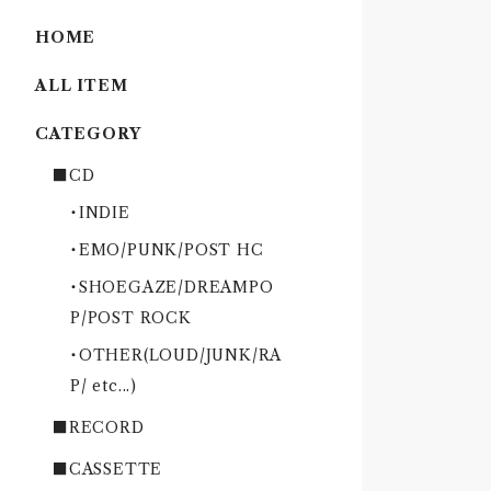
HOME
ALL ITEM
CATEGORY
■CD
・INDIE
・EMO/PUNK/POST HC
・SHOEGAZE/DREAMPO
P/POST ROCK
・OTHER(LOUD/JUNK/RA
P/ etc...)
■RECORD
■CASSETTE