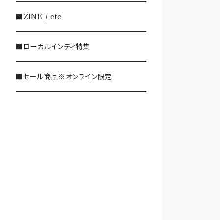
・SHOEGAZE/DREAMPOP/POST
■ZINE / etc
ROCK
■ローカルインディ特集
・OTHER(LOUD/JUNK/RAP/ et
c...)
■セール商品※オンライン限定