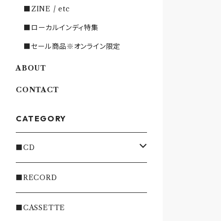
■ZINE / etc
■ローカルインディ特集
■セール商品※オンライン限定
ABOUT
CONTACT
CATEGORY
■CD
・INDIE
■RECORD
・EMO/PUNK/POST HC
■CASSETTE