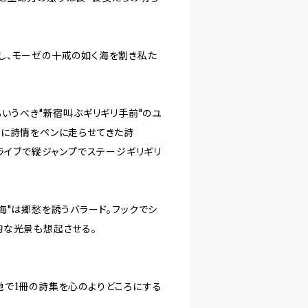
し、モーゼの十戒の如く海を割き私た
いうべき"新宿叫ぶギリギリ手前"のユ
ンに詩情をペンに走らせてきた詩
ライブで縦ジャンプでステージギリギリ
海"は郷愁を誘うバラード。フックでシ
的な光景も想起させる。
地で1冊の詩集を心のよりどころにする